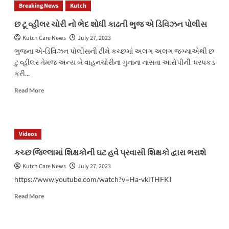
Breaking News
Kutch
આવેલ
સોનાપુરીમાથી
છ ટૂ વ્હીલર ચોરી નો ભેદ શોધી કાઢતી ભુજ એ ડિવિઝન પોલીસ
પોલીસે
Kutch Care News
July 27, 2023
4
જુગાર
ભુજના એ-ડિવિઝન પોલીસની ટીમે કચ્છમાં અલગ અલગ જગ્યાએથી છ
પ્રેમીઓને
ટુ વ્હીલર તેમજ અન્ય બે વાહનચોરીના ગુનાના નાસતા આરોપીની ધરપકડ
ઝડપી
કરી...
પાડ્યા
Read
Read More
more
about
છ
ટૂ
Videos
વ્હીલર
ચોરી
કચ્છ જિલ્લામાં શિક્ષકોની ઘટ હવે પ્રવાસી શિક્ષકો દ્વારા ભરાશે
નો
Kutch Care News
July 27, 2023
ભેદ
શોધી
https://www.youtube.com/watch?v=Ha-vkiTHFKI
કાઢતી
Read
ભુજ
Read More
more
એ
about
ડિવિઝન
કચ્છ
પોલીસ