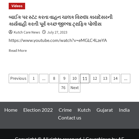
છે
કરવામાં
Videos
મોટી
આવ્યું
સિંધોડી
બાઈક પર સ્ટંટ કરતા વાહન ચાલક વિરુધ્ધ કાયદેસરની
ગામની
કાર્યવાહી કરતી પૂર્વ કચ્છ જીલ્લા ટ્રાફિક પોલીસ
વરસાદ
પછી
Kutch Care News
July 27, 2023
નીકળેલા
https://www.youtube.com/watch?v=eMGLC4LzeYA
વરાપમાં
હાલત
Read
Read More
more
about
બાઈક
પર
Posts
Previous
1
8
9
10
12
13
14
…
11
…
સ્ટંટ
pagination
કરતા
76
Next
વાહન
ચાલક
વિરુધ્ધ
કાયદેસરની
Home
Election 2022
Crime
Kutch
Gujarat
India
કાર્યવાહી
Contact us
કરતી
પૂર્વ
કચ્છ
જીલ્લા
Copyright © All rights reserved.
|
CoverNews
by AF