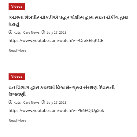
જિલ્લામાં
Videos
શિક્ષકોની
ઘટ
કચ્છના શેખપીર ચોકડીએ પદ્ધર પોલીસ દ્વારા સઘન ચેકીંગ હાથ
હવે
ધરાયું
પ્રવાસી
શિક્ષકો
Kutch Care News
July 27, 2023
દ્વારા
https://www.youtube.com/watch?v=-OrxEEIqKCE
ભરાશે
Read
Read More
more
about
કચ્છના
શેખપીર
Videos
ચોકડીએ
પદ્ધર
વન વિભાગ દ્વારા કચ્છમાં વિશ્વ મેન્ગ્રુવ સંરક્ષણ દિવસની
પોલીસ
ઉજવણી
દ્વારા
સઘન
Kutch Care News
July 27, 2023
ચેકીંગ
https://www.youtube.com/watch?v=Pk6EQlUg3ok
હાથ
ધરાયું
Read
Read More
more
about
વન