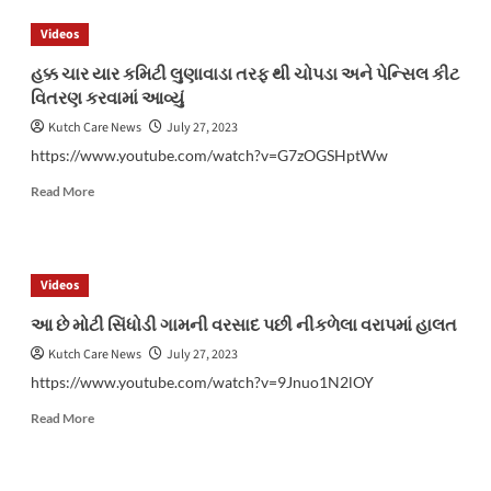
વિભાગ
Videos
દ્વારા
કચ્છમાં
હક્ક ચાર યાર કમિટી લુણાવાડા તરફ થી ચોપડા અને પેન્સિલ કીટ
વિશ્વ
વિતરણ કરવામાં આવ્યું
મેન્ગ્રુવ
સંરક્ષણ
Kutch Care News
July 27, 2023
દિવસની
https://www.youtube.com/watch?v=G7zOGSHptWw
ઉજવણી
Read
Read More
more
about
હક્ક
ચાર
Videos
યાર
કમિટી
આ છે મોટી સિંધોડી ગામની વરસાદ પછી નીકળેલા વરાપમાં હાલત
લુણાવાડા
Kutch Care News
July 27, 2023
તરફ
થી
https://www.youtube.com/watch?v=9Jnuo1N2lOY
ચોપડા
Read
અને
Read More
more
પેન્સિલ
about
કીટ
આ
વિતરણ