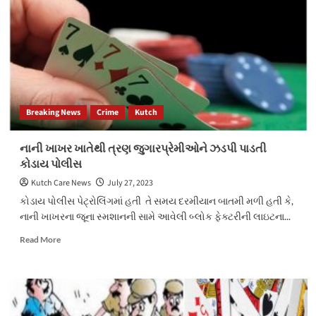
ચીરઇની
કંપનીમાંથી
ત્રણ
બાળશ્રમિકને
મુક્ત
કરાયા
Breaking News
Crime
Kutch
નાની ખાખર ખાતેથી ત્રણ જુગારપ્રેમીઓને ઝડપી પાડતી
કોડાય પોલીસ
Kutch Care News
July 27, 2023
કોડાય પોલીસ પેટ્રોલિંગમાં હતી તે સમય દરમીયાન બાતમી મળી હતી કે,
નાની ખાખરના જૂના સ્મશાનની સામે આવેલી બ્લોક ફેક્ટરીની લાઇટના...
Read
Read More
more
about
નાની
ખાખર
ખાતેથી