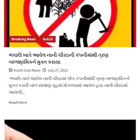
Breaking News
Kutch
ભચાઉ ખાતે આવેલ નાની ચીરઇની કંપનીમાંથી ત્રણ
બાળશ્રમિકને મુક્ત કરાયા
Kutch Care News
July 27, 2023
ભચાઉ ખાતે આવેલ નાની ચીરઇમાં એક કંપનીમાંથી ત્રણ બાળશ્રમિકને
મુક્ત કરાવી બાળ સંરક્ષણ ગૃહમાં મોકલવામાં આવેલ હતા. નાની ચીરઇમાં
આવેલી...
Read
Read More
more
about
ભચાઉ
ખાતે
આવેલ
નાની