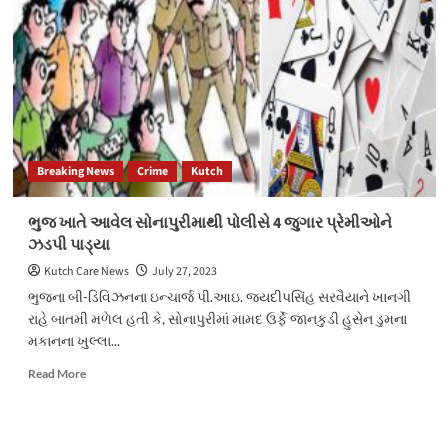
ત્રણ
જુગારપ્રેમીઓને
ઝડપી
પાડતી
કોડાય
પોલીસ
Breaking News
Crime
Kutch
ભુજ ખાતે આવેલ સોનાપુરીમાથી પોલીસે 4 જુગાર પ્રેમીઓને
ઝડપી પાડ્યા
Kutch Care News
July 27, 2023
ભુજના બી-ડિવિઝનના ઇન્ચાર્જ પી.આઇ. જયદીપસિંહ સરવૈયાને ખાનગી
રાહે બાતમી મળેલ હતી કે, સોનાપુરીમાં મામદ ઉર્ફે જાનકુડી હુસેન ડુમના
મકાનના ખુલ્લા...
Read
Read More
more
about
ભુજ
ખાતે