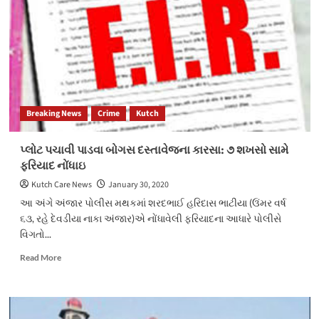
ધોરડો
ખાતે
તા.૧લી
થી
૧૨મી
સુધી
સંગીત
સંધ્યા
Breaking News
Crime
Kutch
કાર્યક્રમો
યોજાશે…
પ્લોટ પચાવી પાડવા બોગસ દસ્તાવેજના કારસા: ૭ શખસો સામે
ફરિયાદ નોંધાઇ
Kutch Care News
January 30, 2020
આ અંગે અંજાર પોલીસ મથકમાં શરદભાઈ હરિદાસ ભાટીયા (ઉંમર વર્ષ
૬૩, રહે દેવડીયા નાકા અંજાર)એ નોંધાવેલી ફરિયાદના આધારે પોલીસે
વિગતો...
Read
Read More
more
about
પ્લોટ
પચાવી