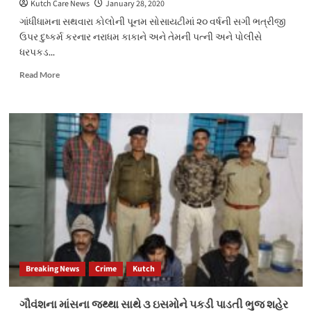
Kutch Care News
January 28, 2020
ગાંધીધામના સથવારા કોલોની પૂનમ સોસાયટીમાં ૨૦ વર્ષની સગી ભત્રીજી
ઉપર દુષ્કર્મ કરનાર નરાધમ કાકાને અને તેમની પત્ની અને પોલીસે
ધરપકડ...
Read
Read More
more
about
ગાંધીધામમાં
ભત્રીજી
ઉપર
દુષ્કર્મ
કરનાર
કાકો
જેલ
હવાલે
Breaking News
Crime
Kutch
ગૌવંશના માંસના જથ્થા સાથે ૩ ઇસમોને પકડી પાડતી ભુજ શહેર