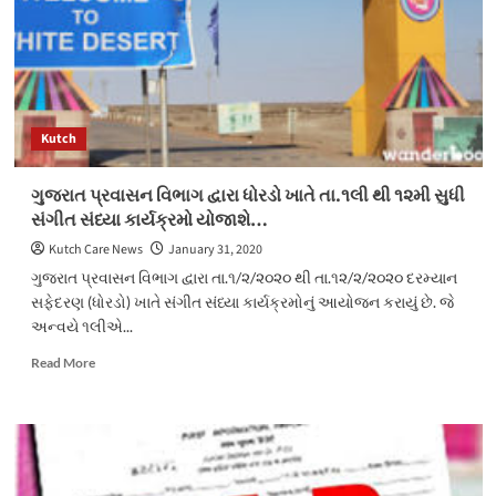
Kutch
ગુજરાત પ્રવાસન વિભાગ દ્વારા ધોરડો ખાતે તા.૧લી થી ૧૨મી સુધી
સંગીત સંધ્યા કાર્યક્રમો યોજાશે…
Kutch Care News
January 31, 2020
ગુજરાત પ્રવાસન વિભાગ દ્વારા તા.૧/૨/૨૦૨૦ થી તા.૧૨/૨/૨૦૨૦ દરમ્યાન
સફેદરણ (ધોરડો) ખાતે સંગીત સંધ્યા કાર્યક્રમોનું આયોજન કરાયું છે. જે
અન્વયે ૧લીએ...
Read
Read More
more
about
ગુજરાત
પ્રવાસન
વિભાગ
દ્વારા