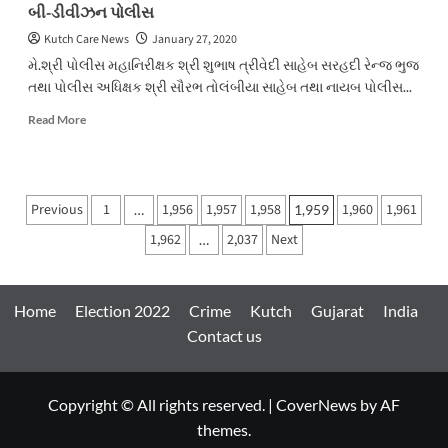
બી-ડીવીઝન પોલીસ
Kutch Care News
January 27, 2020
મે.શ્રી પોલીસ મહાનિરીક્ષક શ્રી શુભાષ ત્રીવેદી સાહેબ સરહદી રેન્જ ભુજ
તથા પોલીસ અધિક્ષક શ્રી સૌરભ તોલંબીયા સાહેબ તથા નાયબ પોલીસ...
Read
Read More
more
about
ગૌવંશના
માંસના
Posts
Previous
1
1,956
1,957
1,958
1,960
1,961
…
1,959
જથ્થા
pagination
સાથે
1,962
2,037
Next
…
૩
ઇસમોને
પકડી
પાડતી
Home
Election 2022
Crime
Kutch
Gujarat
India
ભુજ
Contact us
શહેર
બી-
ડીવીઝન
પોલીસ
Copyright © All rights reserved.
|
CoverNews
by AF
themes.