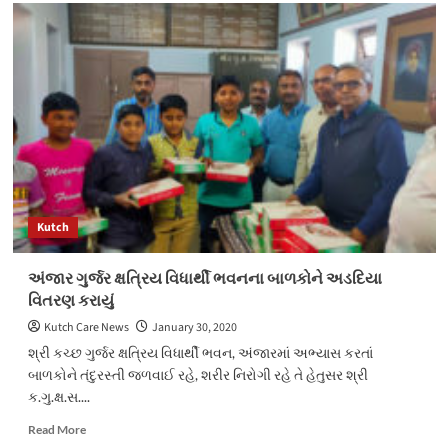
દેશ-
વિદેશની
૧પ૦
જેટલી
વિન્ટેજ
કારનો
કાફલો
કચ્છના
રણ-
માંડવીની
મુલાકાતે
આવશે
Kutch
અંજાર ગુર્જર ક્ષત્રિય વિધાર્થી ભવનના બાળકોને અડદિયા
વિતરણ કરાયું
Kutch Care News
January 30, 2020
શ્રી કચ્છ ગુર્જર ક્ષત્રિય વિધાર્થી ભવન, અંજારમાં અભ્યાસ કરતાં
બાળકોને તંદુરસ્તી જળવાઈ રહે, શરીર નિરોગી રહે તે હેતુસર શ્રી
ક.ગુ.ક્ષ.સ....
Read
Read More
more