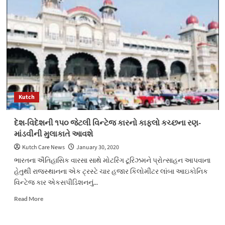
પાડવા
બોગસ
દસ્તાવેજના
કારસા:
૭
શખસો
સામે
ફરિયાદ
નોંધાઇ
Kutch
દેશ-વિદેશની ૧પ૦ જેટલી વિન્ટેજ કારનો કાફલો કચ્છના રણ-
માંડવીની મુલાકાતે આવશે
Kutch Care News
January 30, 2020
ભારતના ઐતિહાસિક વારસા સાથે મોટરિંગ ટૂરિઝમને પ્રોત્સાહન આપવાના
હેતુથી રાજસ્થાનના એક ટ્રસ્ટે ચાર હજાર કિલોમીટર લાંબા આઇકોનિક
વિન્ટેજ કાર એકસપીડિશનનું...
Read
Read More
more
about