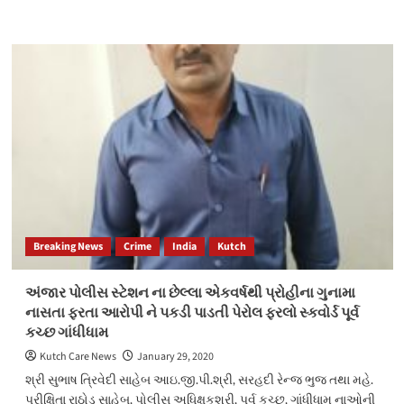
more
about
કંડલા
પોર્ટ
દ્રારા
લેન્ડ
રિફર
થયેલી
દરખાસ્તમાં
બે
ટકાનો
બોજનો
ઠરાવ
Breaking News
Crime
India
Kutch
અંજાર પોલીસ સ્ટેશન ના છેલ્લા એકવર્ષથી પ્રોહીના ગુનામા
નાસતા ફરતા આરોપી ને પકડી પાડતી પેરોલ ફરલો સ્કવોર્ડ પૂર્વ
કચ્છ ગાંધીધામ
Kutch Care News
January 29, 2020
શ્રી સુભાષ ત્રિવેદી સાહેબ આઇ.જી.પી.શ્રી, સરહદી રેન્જ ભુજ તથા મહે.
પરીક્ષિતા રાઠોડ સાહેબ, પોલીસ અધિક્ષકશ્રી, પૂર્વ કચ્છ, ગાંધીધામ નાઓની