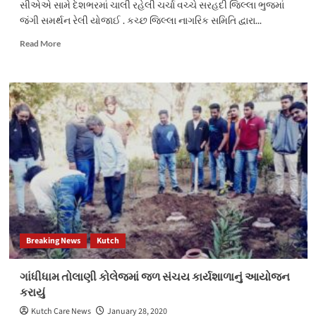
સીએએ સામે દેશભરમાં ચાલી રહેલી ચર્ચા વચ્ચે સરહદી જિલ્લા ભુજમાં
ગાંધીધામ
જંગી સમર્થન રેલી યોજાઈ . કચ્છ જિલ્લા નાગરિક સમિતિ દ્વારા...
Read
Read More
more
about
ભુજમાં
સીએએના
સમર્થનમાં
જંગી
રેલી
અને
અઢીસો
ફૂટ
લાંબા
ધ્વજ
સાથે
તિરંગા
Breaking News
Kutch
યાત્રા
ગાંધીધામ તોલાણી કોલેજમાં જળ સંચય કાર્યશાળાનું આયોજન
કરાયું
Kutch Care News
January 28, 2020