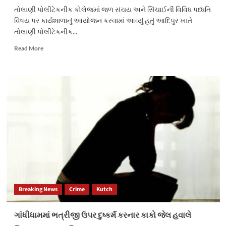
તોલાણી પોલીટેકનીક કોલેજમાં જળ સંચય અને સિંચાઈની વિવિધ પધ્ધતિ
વિષય પર કાર્યશાળાનું આયોજન કરવામાં આવ્યું હતું આદિપુર ખાતે
તોલાણી પોલીટેકનીક...
Read
Read More
more
about
ગાંધીધામ
તોલાણી
કોલેજમાં
જળ
સંચય
કાર્યશાળાનું
આયોજન
કરાયું
Breaking News
Crime
Kutch
ગાંધીધામમાં ભત્રીજી ઉપર દુષ્કર્મ કરનાર કાકો જેલ હવાલે