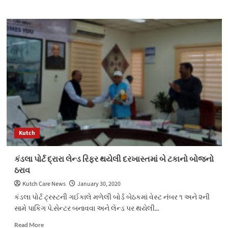
about
અંજાર
ગુર્જર
ક્ષત્રિય
વિધાર્થી
ભવનના
બાળકોને
અડદિયા
વિતરણ
કરાયું
Kutch
કંડલા પોર્ટ દ્રારા લેન્ડ રિફર થયેલી દરખાસ્તમાં બે ટકાનો બોજનો
ઠરાવ
Kutch Care News
January 30, 2020
કંડલા પોર્ટ ટ્રસ્ટની ગઈકાલે મળેલી બોર્ડ બેઠકમાં વેસ્ટ નંબર ૧ અને ૨ની
સામે પાકિગ પે.સેન્ટર બનાવવા અને લેન્ડ પર થયેલી...
Read
Read More