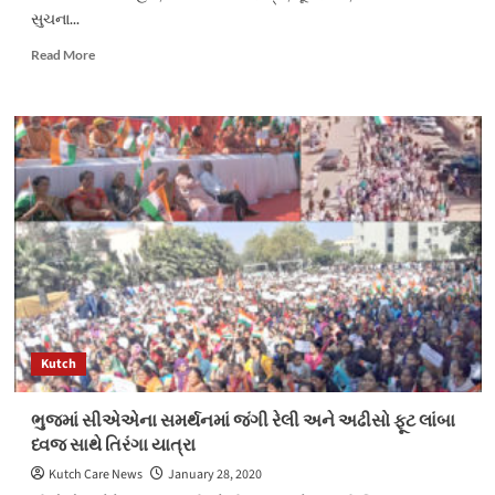
સુચના...
Read
Read More
more
about
અંજાર
પોલીસ
સ્ટેશન
ના
છેલ્લા
એકવર્ષથી
પ્રોહીના
ગુનામા
નાસતા
ફરતા
આરોપી
ને
Kutch
પકડી
પાડતી
પેરોલ
ભુજમાં સીએએના સમર્થનમાં જંગી રેલી અને અઢીસો ફૂટ લાંબા
ફરલો
ધ્વજ સાથે તિરંગા યાત્રા
સ્કવોર્ડ
પૂર્વ
Kutch Care News
January 28, 2020
કચ્છ