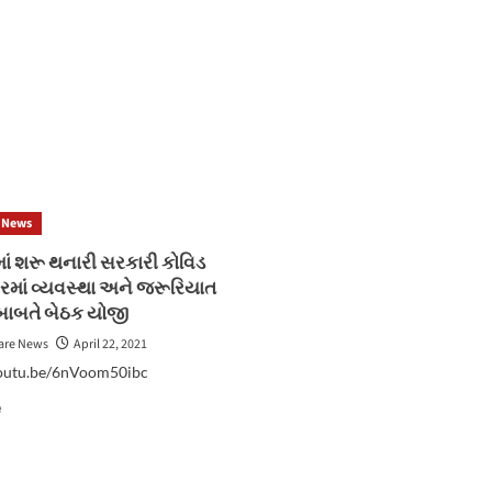
દર્શાવી
સ્વૈચ્છિક
લોકડાઉન
ને
વખોડયું
 News
ાં શરૂ થનારી સરકારી કોવિડ
્ટરમાં વ્યવસ્થા અને જરૂરિયાત
બાબતે બેઠક યોજી
are News
April 22, 2021
youtu.be/6nVoom50ibc
Read
e
more
about
ઉપલેટામાં
શરૂ