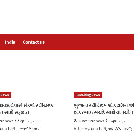
India
Contact us
 News
Breaking News
ામ વેપારી મંડળો સ્વૈચ્છિક
ભુજના સ્વૈચ્છિક લોકડાઉન અં
ન સાથે સહમત
શંકરભાઇ સચદે સાથે વાતચીત
are News
April 23, 2021
Kutch Care News
April 23, 2021
youtu.be/P-tece4Apmk
https://youtu.be/fjowiWVTuvQ