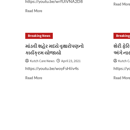
https://youtu.be/wrfUiVNA2D8
Read Mor
Read
Read More
more
about
ભુજ
નગરપાલિકા
Breaking News
Breaking
પ્રમુખ
એ
માંડવી શહેર મધ્યે વૃક્ષારોપણનો
શેરી ફ
લોકોને
કાર્યક્રમ યોજાયો
અંગે નાર
સરકારી
ગાઈડલાઈન
Kutch Care News
April 23, 2021
Kutch C
નું
https://youtu.be/woyFsHiiv4s
https:/
પાલન
કરવા
Read
Read More
Read Mor
અપીલ
more
કરી
about
માંડવી
શહેર
મધ્યે
વૃક્ષારોપણનો
કાર્યક્રમ
યોજાયો