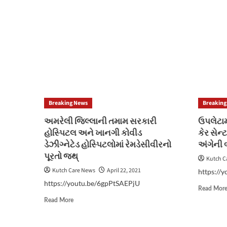
Breaking News
Breaking
અમરેલી જિલ્લાની તમામ સરકારી
ઉપલેટામ
હોસ્પિટલ અને ખાનગી કોવીડ
કેર સેન
ડેઝીગ્નેટેડ હોસ્પિટલોમાં રેમડેસીવીરનો
અંગેની 
પૂરતો જથ્
Kutch C
Kutch Care News
April 22, 2021
https://
https://youtu.be/6gpPtSAEPjU
Read Mor
Read
Read More
more
about