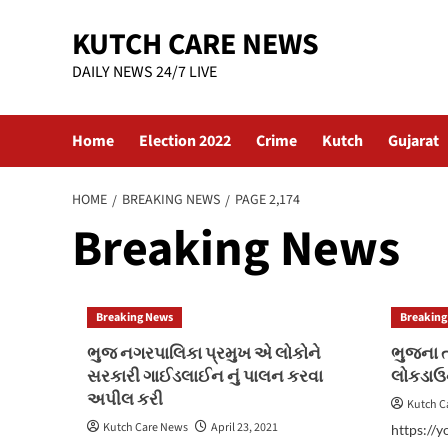
Skip
KUTCH CARE NEWS
to
content
DAILY NEWS 24/7 LIVE
Home
Election 2022
Crime
Kutch
Gujarat
HOME
BREAKING NEWS
PAGE 2,174
Breaking News
Breaking News
Breaking
ભુજ નગરપાલિકા પ્રમુખ એ લોકોને
ભુજના તમ
સરકારી ગાઈડલાઈન નું પાલન કરવા
લોકડાઉ
અપીલ કરી
Kutch C
Kutch Care News
April 23, 2021
https://