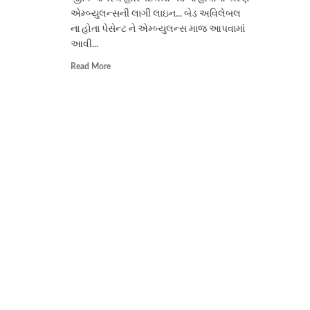
એમ્બ્યુલન્સની લાગી લાઇન... બેડ અવિલેબલ
ના હોતા પેસેન્ટ ને એમ્બ્યુલન્સ માજ આપવામાં
આવી...
Read
Read More
more
about
અદાણી
સંચાલિત
જી.કે
જનરલ
હોસ્પિટલની
અને
તંત્રની
ખુલી
પોલ…