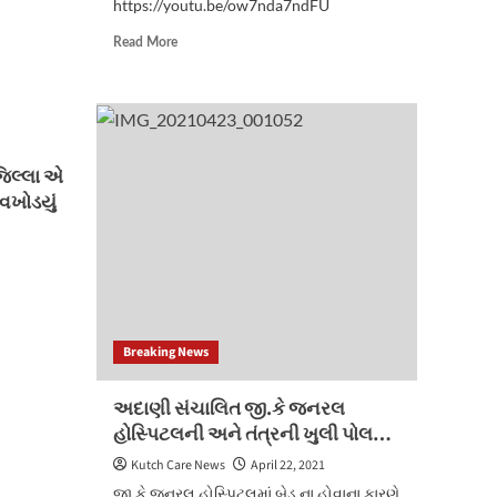
https://youtu.be/ow7nda7ndFU
Read
Read More
more
about
ભુજમાં
ત્રિદિવસીય
લોકડાઉન
ને
જિલ્લા એ
પગલે
વખોડયું
ભુજની
બજારોમાં
ભારે
ભીડ
જોવા
મળી
હતી
Breaking News
અદાણી સંચાલિત જી.કે જનરલ
હોસ્પિટલની અને તંત્રની ખુલી પોલ…
Kutch Care News
April 22, 2021
જી.કે જનરલ હોસ્પિટલમાં બેડ ના હોવાના કારણે