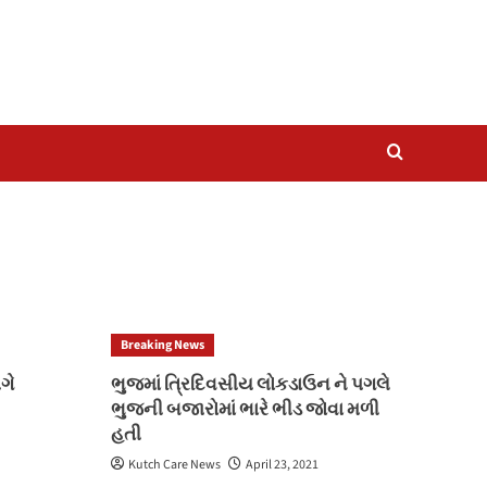
Breaking News
ગે
ભુજમાં ત્રિદિવસીય લોકડાઉન ને પગલે
ભુજની બજારોમાં ભારે ભીડ જોવા મળી
હતી
Kutch Care News
April 23, 2021