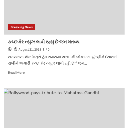
Breaking News
કચ્છ કેર ન્યુઝ લાવી રહ્યું છે જન મંતવ્ય
August 21, 2018
0
નમસ્કાર દર્શક મિત્રો ટૂંક સમયમાં ૨૦૧૯ ની લોકસભા ચુંટણીને ધ્યાનમાં
રાખીને અમારી કચ્છ કેર ન્યૂઝ લાવી રહી છે “ જન...
Read
Read More
more
about
કચ્છ
કેર
ન્યુઝ
લાવી
રહ્યું
છે
જન
મંતવ્ય