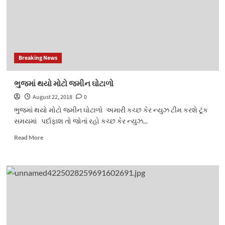
Breaking News
ભુજમાં થયો મોટો જમીન ઘોટાળો
August 22, 2018
0
ભુજમાં થયો મોટો જમીન ઘોટાળો અમારી કચ્છ કેર ન્યુઝ ટીમ કરશે ટૂંક
સમયમાં પર્દાફાશ તો જોતાં રહો કચ્છ કેર ન્યુઝ...
Read
Read More
more
about
ભુજમાં
થયો
મોટો
જમીન
ઘોટાળો