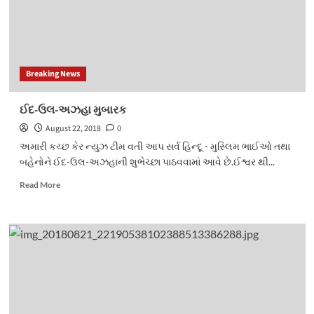
Breaking News
ઈદ-ઉલ-અઝહા મુબારક
August 22, 2018
0
અમારી કચ્છ કેર ન્યુઝ ટીમ વતી આપ સર્વ હિન્દૂ - મુસ્લિમ ભાઈઓ તથા
બહેનોને ઈદ-ઉલ-અઝહાની શુભેચ્છા પાઠવવામાં આવે છે.ઈશ્વર થી...
Read
Read More
more
about
ઈદ-
ઉલ-
અઝહા
મુબારક