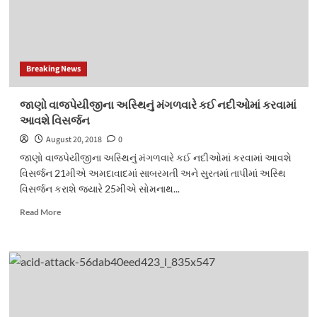
Breaking News
જાણો વાજપેયીજીના અસ્થિનું મંગળવારે કઈ નદીઓમાં કરવામાં
આવશે વિસર્જન
August 20, 2018
0
જાણો વાજપેયીજીના અસ્થિનું મંગળવારે કઈ નદીઓમાં કરવામાં આવશે
વિસર્જન 21મીએ અમદાવાદમાં સાબરમતી અને સુરતમાં તાપીમાં અસ્થિ
વિસર્જન કરાશે જ્યારે 25મીએ સોમનાથ...
Read
Read More
more
about
જાણો
વાજપેયીજીના
અસ્થિનું
મંગળવારે
કઈ