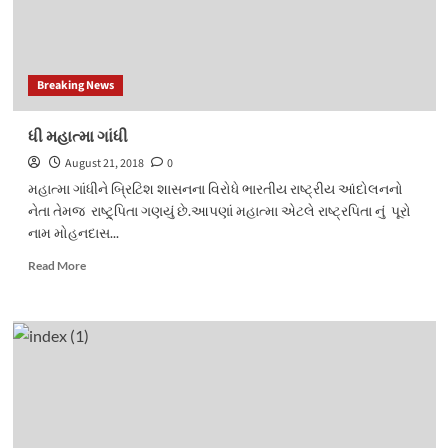
Breaking News
ધી મહાત્મા ગાંધી
August 21, 2018
0
મહાત્મા ગાંધીને બ્રિટિશ શાસનના વિરોધે ભારતીય રાષ્ટ્રીય આંદોલનનો
નેતા તેમજ રાષ્ટ્ર્પિતા ગણયું છે.આપણાં મહાત્મા એટલે રાષ્ટ્રપિતા નું પૂરો
નામ મોહનદાસ...
Read
Read More
more
about
ધી
મહાત્મા
ગાંધી