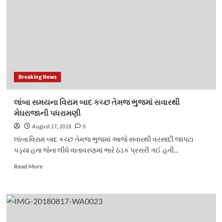
કરવામાં
આવ્યો
આત્મવિલોપનનો
પ્રયાસ
Breaking News
લાંબા સમયના વિરામ બાદ કચ્છ તેમજ ભુજમાં સવારથી
મેઘરાજાની પધરામણી
August 17, 2018
0
લાંબા વિરામ બાદ કચ્છ તેમજ ભુજમાં આજે સવારથી વરસાદી જાપટા
પડ્યા હતા જેના લીધે વાતાવરણમાં ભારે ઠંડક પ્રસરી ગઈ હતી...
Read
Read More
more
about
લાંબા
સમયના
વિરામ
બાદ