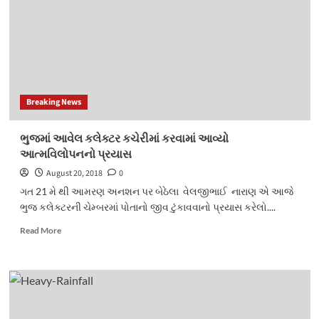
–
પુત્ર
પર
કરવામાં
આવ્યો
એસિડ
અટેક
Breaking News
ભુજમાં આવેલ કલેક્ટર કચેરીમાં કરવામાં આવ્યો
આત્મવિલોપનનો પ્રયાસ
August 20, 2018
0
ગત 21 મે થી આમરણ અનશન પર બેઠેલા વેલજીભાઈ નારાણ એ આજે
ભુજ કલેક્ટરની ચેમ્બરમાં પોતાનો જીવ ટુંકાવવાનો પ્રયાસ કરેલો....
Read
Read More
more
about
ભુજમાં
આવેલ
કલેક્ટર
કચેરીમાં