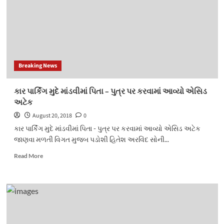
નદીઓમાં
કરવામાં
આવશે
વિસર્જન
Breaking News
કાર પાર્કિંગ મુદે માંડવીમાં પિતા – પુત્ર પર કરવામાં આવ્યો એસિડ
અટેક
August 20, 2018
0
કાર પાર્કિંગ મુદે માંડવીમાં પિતા - પુત્ર પર કરવામાં આવ્યો એસિડ અટેક
જાણવા મળતી વિગત મુજબ પડોશી હિતેશ અરવિંદ સોની...
Read
Read More
more
about
કાર
પાર્કિંગ
મુદે
માંડવીમાં
પિતા