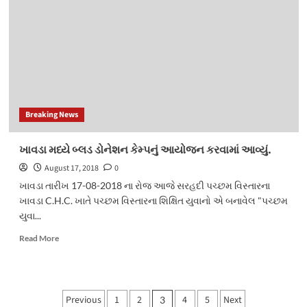
કચ્છ
તેમજ
ભુજમાં
સવારથી
મેઘરાજાની
પધરામણી
Breaking News
ખાવડા મધ્યે બ્લડ ડોનેશન કેમ્પનું આયોજન કરવામાં આવ્યું.
August 17, 2018
0
ખાવડા તારીખ 17-08-2018 ના રોજ આજે સરહદી પચ્છમ વિસ્તારના
ખાવડા C.H.C. ખાતે પચ્છમ વિસ્તારના શિક્ષિત યુવાનો એ બનાવેલ "પચ્છમ
યુવા...
Read
Read More
more
about
ખાવડા
મધ્યે
Posts
Previous
1
2
4
5
Next
3
બ્લડ