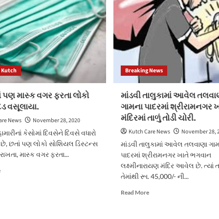
મોતને
આ
ભેટ્યા.
સરકારના
નિર્ણયને
હાઇકોર્ટમાં
પડકાર
કરતી
બોર્ડિંગ
સ્કૂલ
Kutch
Breaking News
ાં પણ માસ્ક વગર ફરતા લોકો
માંડવી તાલુકામાં આવેલ તલવા
દંડ વસૂલાયા.
ગામના પાદરમાં શ્રીરામનગર ખ
મંદિરમાં તાળું તોડી ચોરી.
are News
November 28, 2020
Kutch Care News
November 28, 
મારીનાં કેસોમાં દિવસેને દિવસે વધારો
છે, છતાં પણ લોકો સોશિયલ ડિસ્ટન્સ
માંડવી તાલુકામાં આવેલ તલવાણા ગા
ાખતા, માસ્ક વગર ફરતા...
પાદરમાં શ્રીરામનગર ખાતે ભગવાન
લક્ષ્મીનારાયણ મંદિર આવેલ છે. ત્યાં ત
Read
e
તેમાંથી રૂા. 45,000/- ની...
more
about
Read
Read More
કોઠારામાં
more
પણ
about
માસ્ક
માંડવી