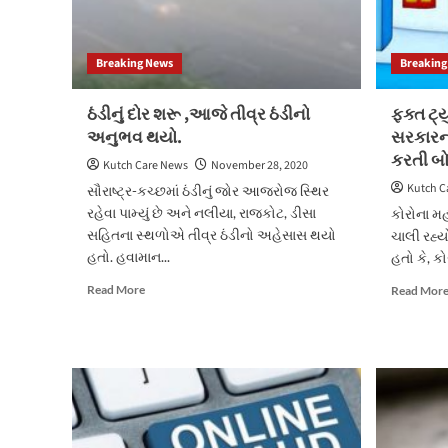
Breaking News
Breaking
ઠંડીનું દોર શરૂ ,આજે તીવ્ર ઠંડીનો
ફક્ત ટ
અનુભવ થયો.
સરકારના
કરતી બોર
Kutch Care News
November 28, 2020
Kutch C
સૌરાષ્ટ્ર-કચ્છમાં ઠંડીનું જોર આજરોજ સ્થિર
રહેવા પામ્યું છે અને નલીયા, રાજકોટ, ડીસા
કોરોના મહા
સહિતના સ્થળોએ તીવ્ર ઠંડીનો અહેસાસ થયો
ચાલી રહ્યો 
હતો. હવામાન...
હતો કે, કો
Read
Read More
Read Mor
more
about
ઠંડીનું
દોર
શરૂ
,આજે
તીવ્ર
ઠંડીનો