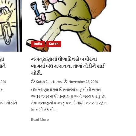
વ્યક્તિએ
પોતાના
ઘરે
ઝાડમાં
ગળેફાંસો
ખાઈ
પોતાનો
India
Kutch
જીવ
લીધો.
ણા
નખત્રાણામાં ધોળાદિવસે બપોરના
ાતે
ભાગમાં બંધ મકાનનાં તાળાં તોડીને થઈ
ચોરી.
2020
Kutch Care News
November 28, 2020
મના
નખત્રાણાનાં આ વિસ્તારમાં વાહનોની સતત
અવરજવર થકી ધમધમતા અને ભરચક રહે છે.
ાળાં તોડીને
તેવા વથાણચોક નજીકના રૈયાણી નગરમાં રહેતા
ખાનગી કંપની...
Read
Read More
more
about
નખત્રાણામાં