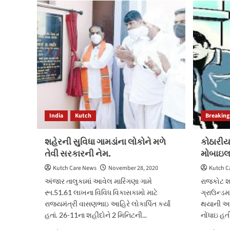
લોન
એપમાં
અનેક
લોકોને
ફસાવી-
બ્લેક
મેઇલ
કર્યું,
કેટલાક
યુવાનોએ
આપઘાત
India
Kutch
Breaking
કર્યા.
શહેરની સુવિધા ગામડાંના લોકોને મળે
કોઠારીય
તેવી સરકારની નેમ.
મોબાઇલન
Kutch Care News
November 28, 2020
Kutch C
અંજાર તાલુકામાં આવેલ મારિંગણા ગામે
રાજકોટ શહ
રૂા.51.61 લાખના વિવિધ વિકાસકામો માટે
ગ્રાઉન્ડ
રાજયમંત્રી વાસણભાઇ આહિરે લોકાર્પિત કર્યાં
થયાની આજ
હતાં. 26-11ના શહીદોને 2 મિનિટની...
નોંધાઇ હત