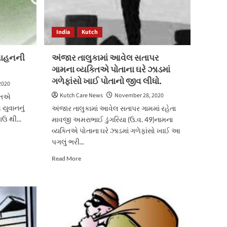
India
Kutch
વાહનની
અંજાર તાલુકામાં આવેલ સતાપર
ગામના વ્યક્તિએ પોતાના ઘરે ઝાડમાં
ગળેફાંસો ખાઈ પોતાનો જીવ લીધો.
2020
Kutch Care News
November 28, 2020
્તિએ
યુવાનનું
અંજાર તાલુકામાં આવેલ સતાપર ગામમાં રહેતા
ાઉ થી...
માવજી અમરાભાઈ ડુંગરિયા (ઉ.વ. 49)નામના
વ્યક્તિએ પોતાના ઘરે ઝાડમાં ગળેફાંસો ખાઈ આ
પગલું ભરી...
Read
Read More
more
about
અંજાર
તાલુકામાં
આવેલ
સતાપર
ગામના