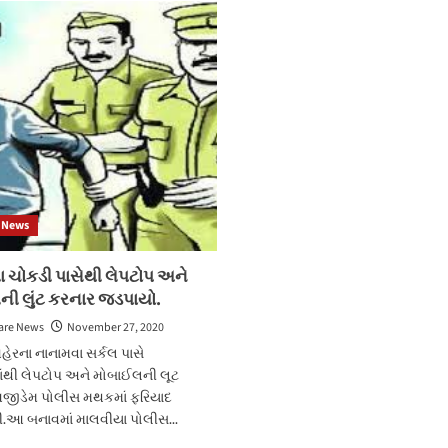
વગર
તાલુકામાં
ફરતા
આવેલ
લોકો
તલવાણા
પાસેથી
ગામના
દંડ
પાદરમાં
વસૂલાયા.
શ્રીરામનગર
ખાતે
મંદિરમાં
તાળું
તોડી
ચોરી.
 News
ા ચોકડી પાસેથી લેપટોપ અને
ી લુંટ કરનાર જડપાયો.
are News
November 27, 2020
ેરના નાનામવા સર્કલ પાસે
માંથી લેપટોપ અને મોબાઈલની લૂટ
ીડેમ પોલીસ મથકમાં ફરિયાદ
ી.આ બનાવમાં માલવીયા પોલીસ...