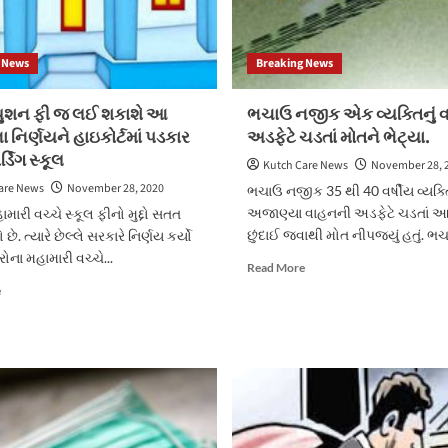
 News
Breaking News
્યુશન ફી જ લઈ શકાશે આ
ભચાઉ નજીક એક વ્યક્તિનું 
 નિર્ણયને હાઇકોર્ટમાં પડકાર
અડફેટે ચડતાં મોતને ભેટ્યા.
્ડિંગ સ્કૂલ
Kutch Care News
November 28, 
are News
November 28, 2020
ભચાઉ નજીક 35 થી 40 વર્ષીય વ્યક
અજાણ્યા વાહનની અડફેટે ચડતાં આ 
મારી વચ્ચે સ્કૂલ ફીનો મુદ્દો સતત
છુંદાઈ જવાથી મોત નીપજયું હતું. ભચ
છે. ત્યારે છેલ્લે સરકારે નિર્ણય કર્યો
રોના મહામારી વચ્ચે...
Read
Read More
more
Read
e
about
more
ભચાઉ
about
નજીક
ફક્ત
એક
ટ્યુશન
વ્યક્તિનું
ફી
વાહનની
જ
અડફેટે
લઈ
ચડતાં
શકાશે