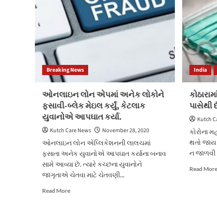
અનુભવ
થયો.
Breaking News
India
ઓનલાઇન લોન એપમાં અનેક લોકોને
કોઠારામ
ફસાવી-બ્લેક મેઇલ કર્યું, કેટલાક
પાસેથી 
યુવાનોએ આપઘાત કર્યા.
Kutch C
Kutch Care News
November 28, 2020
કોરોના મહા
થતો જાય 
ઓનલાઇન લોન એપ્લિકેશનની લાલચમાં
ન જાળવી ર
ફસાતા અનેક યુવાનોએ આપઘાત કર્યાના બનાવ
સામે આવ્યા છે. ત્યારે કચ્છના યુવાનોને
Read Mor
જાગૃતાએ ચેતવા માટે ચેતવણી...
Read
Read More
more
about
ઓનલાઇન