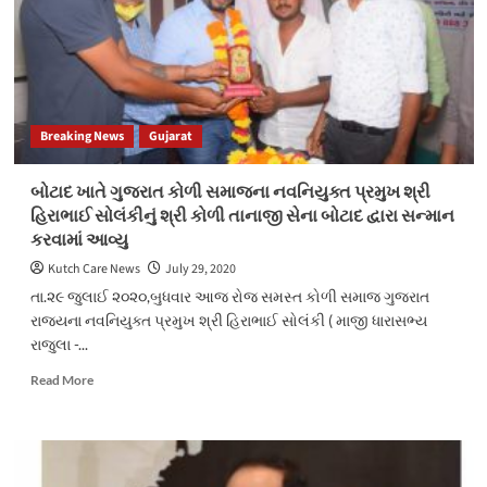
Breaking News
Gujarat
બોટાદ ખાતે ગુજરાત કોળી સમાજના નવનિયુક્ત પ્રમુખ શ્રી
હિરાભાઈ સોલંકીનું શ્રી કોળી તાનાજી સેના બોટાદ દ્વારા સન્માન
કરવામાં આવ્યુ
Kutch Care News
July 29, 2020
તા.૨૯ જુલાઈ ૨૦૨૦,બુધવાર આજ રોજ સમસ્ત કોળી સમાજ ગુજરાત
રાજયના નવનિયુક્ત પ્રમુખ શ્રી હિરાભાઈ સોલંકી ( માજી ધારાસભ્ય
રાજુલા -...
Read
Read More
more
about
બોટાદ
ખાતે
ગુજરાત