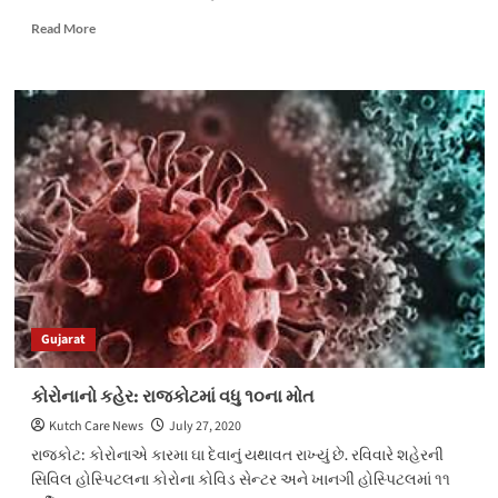
Read
Read More
more
about
અનુસૂચિત
જાતિ
અને
ઓબીસી
સમાજના
28
પરિવારોની
આશરે
310
વીઘા
જમીનમાં
ગેરકાયદેસર
Gujarat
રીતે
માથાભારે
માણસોનો
કોરોનાનો કહેર: રાજકોટમાં વધુ ૧૦ના મોત
કબજો
Kutch Care News
July 27, 2020
રાજકોટ: કોરોનાએ કારમા ઘા દેવાનું યથાવત રાખ્યું છે. રવિવારે શહેરની
સિવિલ હોસ્પિટલના કોરોના કોવિડ સેન્ટર અને ખાનગી હોસ્પિટલમાં ૧૧