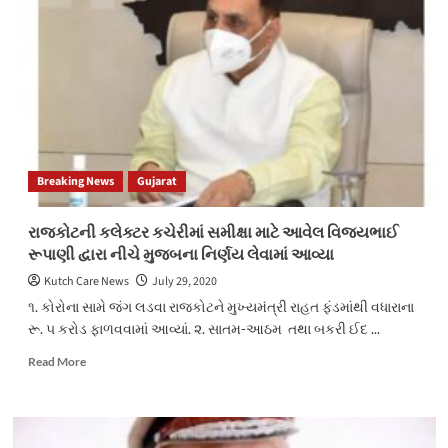
કોળી
સમાજના
નવનિયુક્ત
પ્રમુખ
શ્રી
હિરાભાઈ
સોલંકીનું
શ્રી
કોળી
Breaking News
Gujarat
તાનાજી
સેના
બોટાદ
રાજકોટની કલેક્ટર કચેરીમાં સમીક્ષા માટે આવેલ વિજયભાઈ
દ્વારા
રૂપાણી દ્વારા નીચે મુજબના નિર્ણય લેવામાં આવ્યા
સન્માન
કરવામાં
Kutch Care News
July 29, 2020
આવ્યુ
૧. કોરોના સામે જંગ લડવા રાજકોટને મુખ્યમંત્રી રાહત ફંડમાંથી વધારાના
રૂ. ૫ કરોડ ફાળવવામાં આવ્યાં. ૨. સાતમ-આઠમ તથા બકરી ઈદ ...
Read
Read More
more
about
રાજકોટની
કલેક્ટર