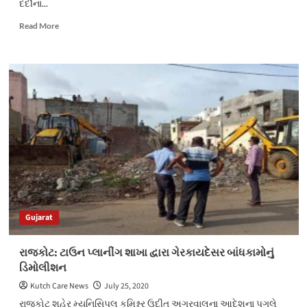
દર્દીના...
Read
Read More
more
about
કોરોનાનો
કહેર:
રાજકોટમાં
વધુ
૧૦ના
મોત
Gujarat
રાજકોટ: ટાઉન પ્લાનીંગ શાખા દ્વારા ગેરકાયદેસર બાંધકામોનું
ડિમોલીશન
Kutch Care News
July 25, 2020
રાજકોટ શહેર મ્યુનિસિપલ કમિશ્નર ઉદીત અગ્રવાલના આદેશના પગલે