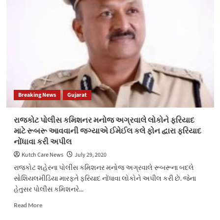
કચેરીમાં
સમીક્ષા
માટે
આવેલ
વિજયભાઈ
રૂપાણી
દ્વારા
નીચે
મુજબના
નિર્ણય
Breaking News
Gujarat
લેવામાં
આવ્યા
રાજકોટ પોલીસ કમિશનર મનોજ અગ્રવાલે લોકોને ફરિયાદ
માટે રૂબરૂ આવવાની જગ્યાએ ઈમેઈલ કલે ફોન દ્વારા ફરિયાદ
નોંધાવા કરી અપીલ
Kutch Care News
July 29, 2020
રાજકોટ શહેરના પોલીસ કમિશનર મનોજ અગ્રવાલે રૂબરૂના બદલે
સોશિયલમીડિયા મારફતે ફરિયાદ નોંધાવા લોકોને અપીલ કરી છે. જેના
હેતુસર પોલીસ કમિશનરે...
Read
Read More
more