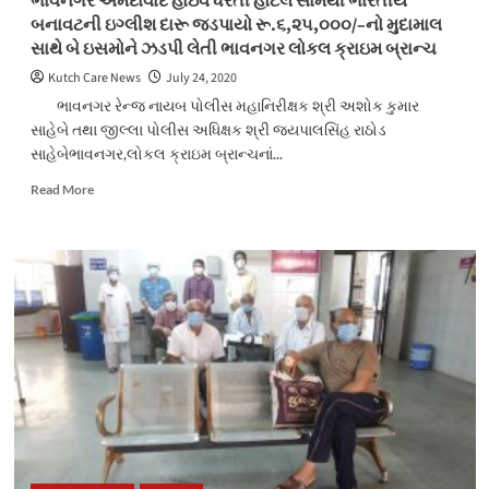
ભાવનગર અમદાવાદ હાઇવે ધરતી હોટલ સામેથી ભારતીય
બનાવટની ઇગ્લીશ દારૂ જડપાયો રૂ.૬,૨૫,૦૦૦/–નો મુદામાલ
સાથે બે ઇસમોને ઝડપી લેતી ભાવનગર લોકલ ક્રાઇમ બ્રાન્ચ
Kutch Care News
July 24, 2020
ભાવનગર રેન્જ નાયબ પોલીસ મહાનિરીક્ષક શ્રી અશોક કુમાર
સાહેબે તથા જીલ્લા પોલીસ અધિક્ષક શ્રી જયપાલસિંહ રાઠોડ
સાહેબેભાવનગર,લોકલ ક્રાઇમ બ્રાન્ચનાં...
Read
Read More
more
about
ભાવનગર
અમદાવાદ
હાઇવે
ધરતી
હોટલ
સામેથી
ભારતીય
બનાવટની
ઇગ્લીશ
દારૂ
જડપાયો
રૂ.૬,૨૫,૦૦૦/–