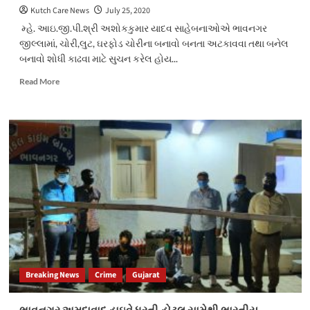
Kutch Care News
July 25, 2020
મ્હે. આઇ.જી.પી.શ્રી અશોકકુમાર યાદવ સાહેબનાઓએ ભાવનગર
જીલ્લામાં, ચોરી,લુટ, ઘરફોડ ચોરીના બનાવો બનતા અટકાવવા તથા બનેલ
બનાવો શોધી કાઢવા માટે સુચન કરેલ હોય...
Read
Read More
more
about
સુરત
શહેર
પુણા
પોલીસ
સ્ટેશનનો
ચોરીના
ગુન્હાના આરોપીને ઝડપી
લેતી
બોરતળાવ
પોલીસ
Breaking News
Crime
Gujarat