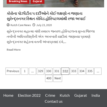
Breaking News
Gujarat
નો
મુદામાલ
સાથે
કોરોના પોઝીટીવ ૫ દર્દીઓને કોઈ લક્ષણો ન જણાતા
બે
સુરેન્દ્રનગર સ્થિત કોવિડ હોસ્પિટલમાંથી રજા અપાઈ
ઇસમોને
ઝડપી
Kutch Care News
July 23, 2020
લેતી
સુરેન્દ્રનગર મહાત્મા ગાંધી સ્મારક જનરલ હોસ્પિટલના મુખ્ય જિલ્લા
ભાવનગર
તબીબી અધિકારીશ્રીની એક અખબારી યાદીમાં જણાવ્યા પ્રમાણે
લોકલ
સુરેન્દ્રનગર શહેરના વતની અંબાપ્રસાદ દવે,...
ક્રાઇમ
બ્રાન્ચ
Read
Read More
more
about
કોરોના
પોઝીટીવ
Posts
Previous
1
329
330
331
333
334
335
…
332
…
૫
pagination
દર્દીઓને
400
Next
કોઈ
લક્ષણો
ન
જણાતા
Home
Election 2022
Crime
Kutch
Gujarat
India
સુરેન્દ્રનગર
Contact us
સ્થિત