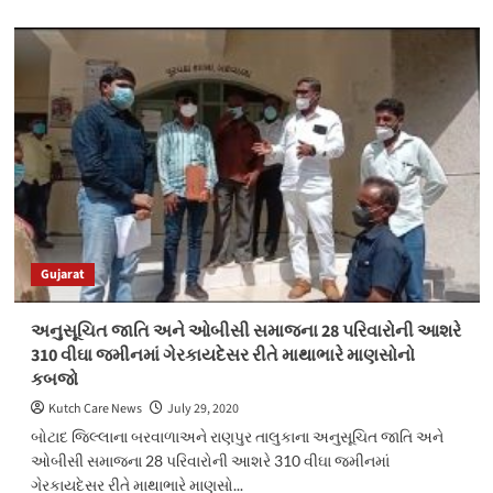
about
રાજકોટ
પોલીસ
કમિશનર
મનોજ
અગ્રવાલે
લોકોને
ફરિયાદ
માટે
રૂબરૂ
આવવાની
જગ્યાએ
ઈમેઈલ
Gujarat
કલે
ફોન
દ્વારા
અનુસૂચિત જાતિ અને ઓબીસી સમાજના 28 પરિવારોની આશરે
ફરિયાદ
310 વીઘા જમીનમાં ગેરકાયદેસર રીતે માથાભારે માણસોનો
નોંધાવા
કબજો
કરી
અપીલ
Kutch Care News
July 29, 2020
બોટાદ જિલ્લાના બરવાળાઅને રાણપુર તાલુકાના અનુસૂચિત જાતિ અને
ઓબીસી સમાજના 28 પરિવારોની આશરે 310 વીઘા જમીનમાં
ગેરકાયદેસર રીતે માથાભારે માણસો...