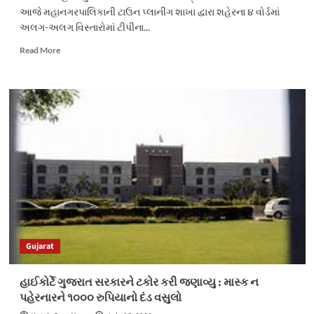
આજે મહાનગરપાલિકાની ટાઉન પ્લાનીંગ શાખા દ્વારા શહેરના ૪ વોર્ડમાં
અલગ-અલગ વિસ્તારોમાં ટીપીના...
Read
Read More
more
about
રાજકોટ:
ટાઉન
પ્લાનીંગ
શાખા
દ્વારા
ગેરકાયદેસર
બાંધકામોનું
ડિમોલીશન
Gujarat
હાઈકોર્ટે ગુજરાત સરકારને ટકોર કરી જણાવ્યુ : માસ્ક ન
પહેરનારને ૧૦૦૦ રુપિયાનો દંડ વસુલો