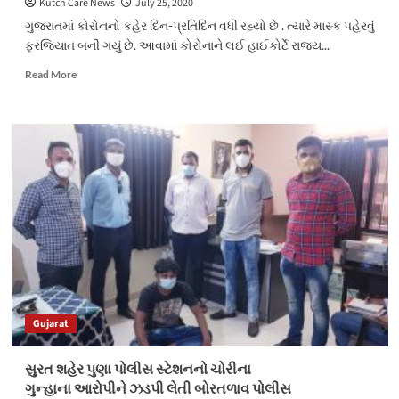
Kutch Care News
July 25, 2020
ગુજરાતમાં કોરોનનો કહેર દિન-પ્રતિદિન વધી રહ્યો છે . ત્યારે માસ્ક પહેરવું
ફરજિયાત બની ગયું છે. આવામાં કોરોનાને લઈ હાઈકોર્ટે રાજ્ય...
Read
Read More
more
about
હાઈકોર્ટે
ગુજરાત
સરકારને
ટકોર
કરી
જણાવ્યુ
:
માસ્ક
ન
પહેરનારને
૧૦૦૦
રુપિયાનો
Gujarat
દંડ
વસુલો
સુરત શહેર પુણા પોલીસ સ્ટેશનનો ચોરીના
ગુન્હાના આરોપીને ઝડપી લેતી બોરતળાવ પોલીસ