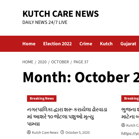
Skip
KUTCH CARE NEWS
to
content
DAILY NEWS 24/7 LIVE
Home
Election 2022
Crime
Kutch
Gujarat
HOME
2020
OCTOBER
PAGE 37
Month:
October 
Breaking News
Breaking
નગરપાલિકા દ્વારા શરૂ કરાયેલા ઢોરવાડા
ભુજના શ
માં આશરે ૧૦ જેટલા પશુઓ મૃત્યુ
માટેના બ
પામ્યા
Kutch C
Kutch Care News
October 5, 2020
https://