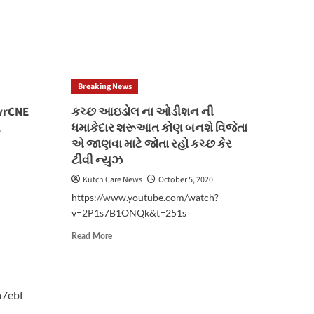
more
about
9qzT4
https://youtu.be/X9wo7tr1qWQ
Breaking News
vrCNE
કચ્છ આઇડોલ ના ઓડીશન ની
ધમાકેદાર શરૂઆત કોણ બનશે વિજેતા
0
એ જાણવા માટે જોતા રહો કચ્છ કેર
ટીવી ન્યુઝ
Kutch Care News
October 5, 2020
https://www.youtube.com/watch?
vrCNE
v=2P1s7B1ONQk&t=251s
Read
Read More
more
about
કચ્છ
આઇડોલ
ના
ઓડીશન