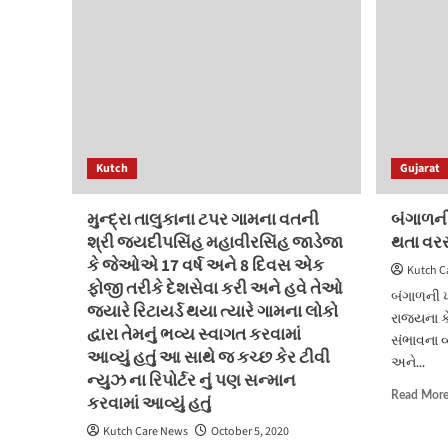
Kutch
Gujarat
મુન્દ્રા તાલુકાના ટપર ગામના વતની
બંગાળની
શ્રી જયદીપસિંહ મહાવીરસિંહ જાડેજા
થતા વર
કે જેઓએ 17 વર્ષ અને 8 દિવસ એક
Kutch C
ફોજી તરીકે દેશસેવા કરી અને હવે તેઓ
બંગાળની ખ
જ્યારે રિટાયર્ડ થયા ત્યારે ગામના લોકો
રાજ્યના ક
દ્વારા તેમનું ભવ્ય સ્વાગત કરવામાં
સંભાવના વ્
આવ્યું હતું આ સાથે જ કચ્છ કેર ટીવી
અને...
ન્યુઝ ના રિપોર્ટર નું પણ સન્માન
Read Mor
કરવામાં આવ્યું હતું
Kutch Care News
October 5, 2020