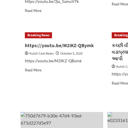
https://youtu.be/3ja_1amuVTk
Read Mor
Read
Read More
more
about
નગરપાલિકા
દ્વારા
Breaking News
Breaking
શરૂ
કરાયેલા
https://youtu.be/M2IKZ-QBymk
કચ્છી વી
ઢોરવાડા
વડાપ્રધા
Kutch Care News
October 5, 2020
માં
આપી
આશરે
https://youtu.be/M2IKZ-QBymk
૧૦
Kutch C
Read
જેટલા
Read More
https://
more
પશુઓ
about
મૃત્યુ
Read Mor
https://youtu.be/M2IKZ-
પામ્યા
QBymk