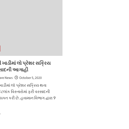
વડાપ્રધાને
ટ્વિટર
પર
શ્રદ્ધાંજલિ
આપી
 ખાડીમાં લો પ્રેશર સક્રિય
સાદની આગાહી
are News
October 5, 2020
ાડીમાં લૉ પ્રેશર સક્રિય થતા
ેટલાંક વિસ્તારોમાં ફરી વરસાદની
યક્ત કરી છે. હવામાન વિભાગ દ્વારા 9
Read
e
more
about