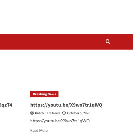
Breaking News
9qzT4
https://youtu.be/X9wo7tr1qWQ
0
Kutch Care News
October 5, 2020
https://youtu.be/X9wo7tr1qWQ
Read
Read More