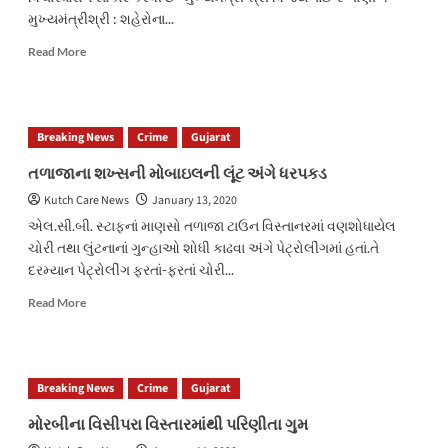
મુખ્યમંત્રીશ્રી : શહેરોના...
Read
Read More
more
about
ગુજરાતના
ગામડાઓને
Breaking News
Crime
Gujarat
સ્માર્ટ
અને
તળાજાના શખ્સની મોબાઇલની લૂંટ અંગે ધરપકડ
આદર્શ
Kutch Care News
January 13, 2020
બનાવીને
મહાત્મા
એલ.સી.બી. સ્ટાફનાં માણસો તળાજા ટાઉન વિસ્તાનરમાં વણશોધાયેલ
ગાંધીની
ચોરી તથા લુંટનાનાં ગુન્હાઓ શોધી કાઢવા અંગે પેટ્રોલીંગમાં હતાં.તે
વિચારધારાને
દરમ્યાન પેટ્રોલીંગ ફરતાં-ફરતાં ચોરી...
સાકાર
કરવી
Read
Read More
છે
more
-મુખ્યમંત્રી
about
શ્રી
તળાજાના
વિજયભાઈ
શખ્સની
Breaking News
Crime
Gujarat
રૂપાણી
મોબાઇલની
લૂંટ
મોરબીના વિસીપરા વિસ્તારમાંથી પરિણીતા ગુમ
અંગે