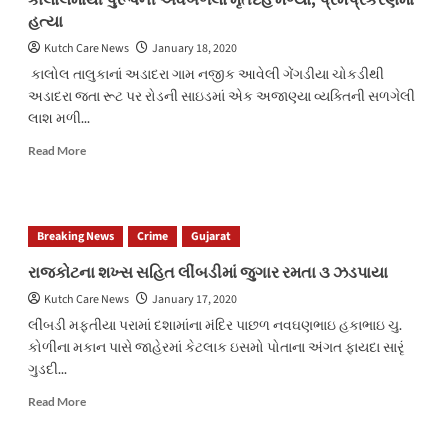
કાલોલમાંથી પુરૂષની અર્ધબળેલો મૃતદેહ મળ્યો, પ્રેમપ્રકરણમાં
પેપર
હત્યા
ઉદ્યોગને
પડે
Kutch Care News
January 18, 2020
છે
કાલોલ તાલુકાનાં અડાદરા ગામ નજીક આવેલી ગેંગડીયા ચોકડીથી
મોટી
અડાદરા જતા રૂટ પર રોડની સાઇડમાં એક અજાણ્યા વ્યક્તિની સળગેલી
હાલાકી
લાશ મળી...
Read
Read More
more
about
કાલોલમાંથી
પુરૂષની
Breaking News
Crime
Gujarat
અર્ધબળેલો
મૃતદેહ
રાજકોટના શખ્સ સહિત લીંબડીમાં જુગાર રમતા ૩ ઝડપાયા
મળ્યો,
Kutch Care News
January 17, 2020
પ્રેમપ્રકરણમાં
હત્યા
લીંબડી મફતીયા પરામાં દશામાંના મંદિર પાછળ નવઘણભાઇ હકાભાઇ ચુ.
કોળીના મકાન પાસે જાહેરમાં કેટલાક ઇસમો પોતાના અંગત ફાયદા સારૃં
ગુડદી...
Read
Read More
more
about