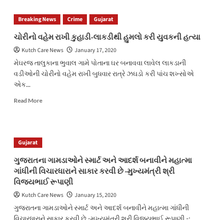
રાજકોટના
શખ્સ
Breaking News
Crime
Gujarat
સહિત
લીંબડીમાં
ચોરીનો વહેમ રાખી કુહાડી-લાકડીથી હુમલો કરી યુવકની હત્યા
જુગાર
Kutch Care News
January 17, 2020
રમતા
૩
મેઘરજ તાલુકાના ભુવાલ ગામે પોતાના ઘર બનાવવા લાવેલ લાકડાની
ઝડપાયા
વડીઓની ચોરીનો વહેમ રાખી બુધવાર રાત્રે ઝઘડો કરી પાંચ શખ્સોએ
એક...
Read
Read More
more
about
ચોરીનો
વહેમ
Gujarat
રાખી
કુહાડી-
ગુજરાતના ગામડાઓને સ્માર્ટ અને આદર્શ બનાવીને મહાત્મા
લાકડીથી
ગાંધીની વિચારધારાને સાકાર કરવી છે -મુખ્યમંત્રી શ્રી
હુમલો
વિજયભાઈ રૂપાણી
કરી
યુવકની
Kutch Care News
January 15, 2020
હત્યા
ગુજરાતના ગામડાઓને સ્માર્ટ અને આદર્શ બનાવીને મહાત્મા ગાંધીની
વિચારધારાને સાકાર કરવી છે -મુખ્યમંત્રી શ્રી વિજયભાઈ રૂપાણી -: