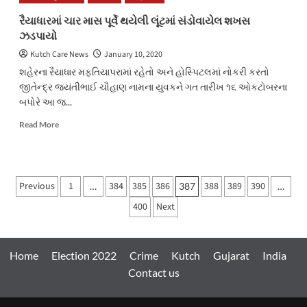
૫.૫૧
લાખની
રૈયાધારમાં ચાર માસ પૂર્વે થયેલી લૂંટમાં સંડોવાયેલ શખસ
ઉચાપત
ઝડપાયો
કરનાર
કેશિયરની
Kutch Care News
January 10, 2020
ધરપકડ
શહેરના રૈયાધાર મફતિયાપરામાં રહેતો અને હોસ્પિટલમાં નોકરી કરતો
જીતેન્દ્ર જયંતીભાઈ ચૌહાણ નામના યુવકને ગત તારીખ ૧૬ ઓકટોબરના
બપોરે આ જ...
Read
Read More
more
about
રૈયાધારમાં
ચાર
Posts
Previous
1
384
385
386
388
389
390
…
387
…
માસ
pagination
પૂર્વે
400
Next
થયેલી
લૂંટમાં
સંડોવાયેલ
શખસ
Home
Election 2022
Crime
Kutch
Gujarat
India
ઝડપાયો
Contact us