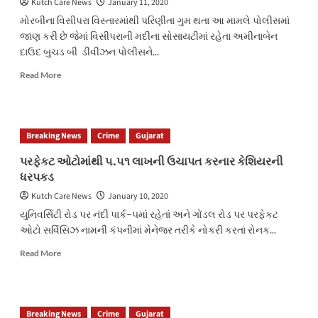
Kutch Care News
January 11, 2020
ધરપકડ
મોરબીના વિસીપરા વિસ્તારમાંથી પરિણીતા ગુમ થતા આ મામલે પોલીસમાં
જાણ કરી છે જેમાં વિસીપરાની મદીના સોસાયટીમાં રહેતા અમીનાબેન
દાઉદ બુચડ બી ડીવીઝન પોલીસને...
Read
Read More
more
about
મોરબીના
વિસીપરા
Breaking News
Crime
Gujarat
વિસ્તારમાંથી
પરિણીતા
પરફેકટ ઓટોમાંથી ૫.૫૧ લાખની ઉચાપત કરનાર કેશિયરની
ગુમ
ધરપકડ
Kutch Care News
January 10, 2020
યુનિવર્સિટી રોડ પર નંદી પાર્ક–૫માં રહેતાં અને ગોંડલ રોડ પર પરફેકટ
ઓટો સર્વિસિઝ નામની કંપનીમાં મેનેજર તરીકે નોકરી કરતાં રોનક...
Read
Read More
more
about
પરફેકટ
ઓટોમાંથી
Breaking News
Crime
Gujarat