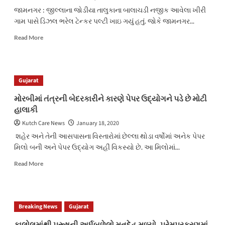
જામનગર : જીલ્લાના જોડીયા તાલુકાના બાલાચડી નજીક આવેલા ખીરી
ગામ પાસે ડિઝલ ભરેલ ટેન્કર પલ્ટી ખાઇ ગયું હતું. જોકે જામનગર...
Read
Read More
more
about
જામનગરના
ખીરી
Gujarat
ગામ
પાસે
મોરબીમાં તંત્રની બેદરકારીને કારણે પેપર ઉદ્યોગને પડે છે મોટી
ડીઝલ
હાલાકી
ભરેલ
ટેન્કર
Kutch Care News
January 18, 2020
પલ્ટી
શહેર અને તેની આસપાસના વિસ્તારોમાં છેલ્લા થોડા વર્ષોમાં અનેક પેપર
ગયું
મિલો બની અને પેપર ઉદ્યોગ અહીં વિકસ્યો છે. આ મિલોમાં...
Read
Read More
more
about
મોરબીમાં
તંત્રની
Breaking News
Gujarat
બેદરકારીને
કારણે