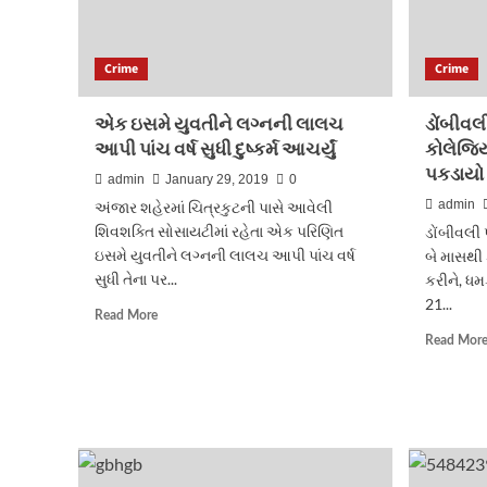
Crime
Crime
એક ઇસમે યુવતીને લગ્નની લાલચ
ડોંબીવલી
આપી પાંચ વર્ષ સુધી દુષ્કર્મ આચર્યું
કોલેજિ
પકડાયો
admin
January 29, 2019
0
admin
અંજાર શહેરમાં ચિત્રકુટની પાસે આવેલી
શિવશક્તિ સોસાયટીમાં રહેતા એક પરિણિત
ડોંબીવલી પ
ઇસમે યુવતીને લગ્નની લાલચ આપી પાંચ વર્ષ
બે માસથી
સુધી તેના પર...
કરીને, ધમ
21...
Read
Read More
more
Read Mor
about
એક
ઇસમે
યુવતીને
લગ્નની
લાલચ
આપી