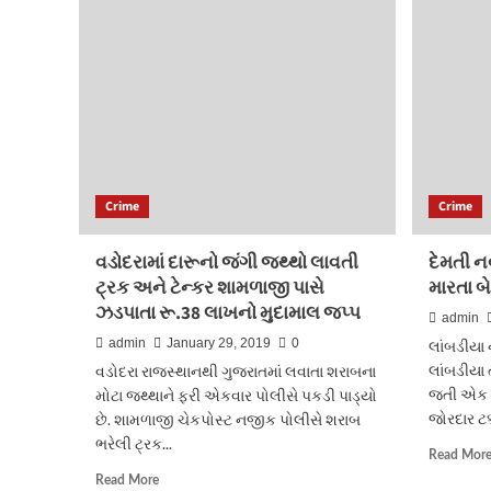
પાંચ
વર્ષ
સુધી
દુષ્કર્મ
આચર્યું
Crime
Crime
વડોદરામાં દારૂનો જંગી જથ્થો લાવતી
દેમતી નવ
ટ્રક અને ટેન્કર શામળાજી પાસે
મારતા બે
ઝડપાતા રૂ.38 લાખનો મુદામાલ જપ્પ
admin
admin
January 29, 2019
0
લાંબડીયા
લાંબડીયા
વડોદરા રાજસ્થાનથી ગુજરાતમાં લવાતા શરાબના
જતી એક સ
મોટા જથ્થાને ફરી એકવાર પોલીસે પકડી પાડ્યો
જોરદાર ટક્
છે. શામળાજી ચેકપોસ્ટ નજીક પોલીસે શરાબ
ભરેલી ટ્રક...
Read Mor
Read
Read More