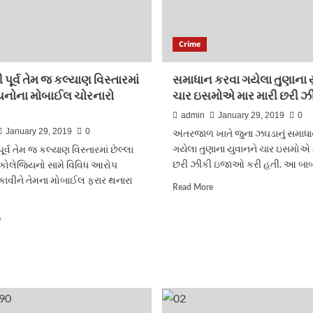
Crime
 પૂર્વ તેમ જ કલ્યાણ વિસ્તારમાં
સમાધાન કરવા ગયેલા તુણાના 
યનોના મોબાઈલ ચોરનારો
ચાર ઇસમોએ માર મારી છરી ઝી
admin
January 29, 2019
0
January 29, 2019
0
અંતરજાળ ખાતે જુના ઝઘડાનું સમાધ
ગયેલા તુણાના યુવાનને ચાર ઇસમોએ 
ૂર્વ તેમ જ કલ્યાણ વિસ્તારમાં છેલ્લા
છરી ઝીંકી ઇજાઓ કરી હતી. આ બાબત
 કોલેજિયનો સામે વિવિધ આરોપ
કાવીને તેમના મોબાઈલ ફરાર થનારા
Read
Read More
more
about
Read
e
સમાધાન
more
કરવા
about
ગયેલા
ડોંબીવલી
તુણાના
પૂર્વ
યુવાનને
તેમ
ચાર
જ
ઇસમોએ
કલ્યાણ