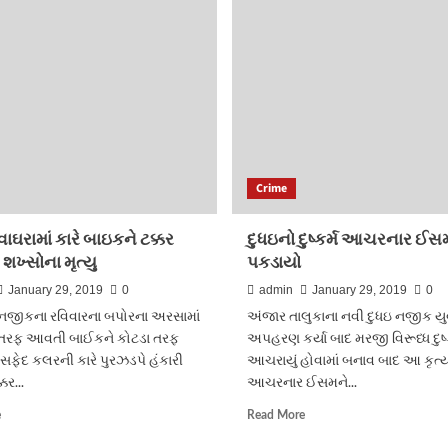
માર
વિસ્તારમાં
મારી
કોલેજિયનોના
છરી
મોબાઈલ
ઝીંકી
ચોરનારો
પકડાયો
Crime
ાઘરામાં કારે બાઇકને ટક્કર
દુધઇનો દુષ્કર્મ આચરનાર ઈસ
 શખ્સોના મૃત્યુ
પકડાયો
January 29, 2019
0
admin
January 29, 2019
0
 નજીકના રવિવારના બપોરના અરસામાં
અંજાર તાલુકાના નવી દુધઇ નજીક યુવ
 તરફ આવતી બાઈકને કોટડા તરફ
અપહરણ કર્યા બાદ મરજી વિરૂધ્ધ દુષ્ક
ફેદ કલરની કારે પુરઝડપે હંકારી
આચરાયું હોવામાં બનાવ બાદ આ કૃત્
કર...
આચરનાર ઈસમને...
Read
Read
e
Read More
more
more