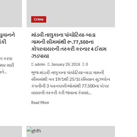
Crime
યુવાનને
માંડવી તાલુકાના પાંચોટિયા-બાડા
ંકી
ગામની સીમમાંથી રૂ.77,500ના
કોપરવાયરની તસ્કરી કરનાર 4 ઈસમ
ઝડપાયા
ાન કરવા
માર મારી
admin
January 29, 2019
0
ે...
ભુજ માંડવી તાલુકાના પાંચોટિયા-બાડા ગામની
સીમમાંથી ગત 19/1થી 25/1દરમિયાન સુઝલોન
કંપનીની 3 પવનચક્કીઓમાંથી 77,500ના કોપર
વાયરની તસ્કરી કરી જવાના કેસમાં...
Read
Read More
more
about
માંડવી
તાલુકાના
પાંચોટિયા-
બાડા