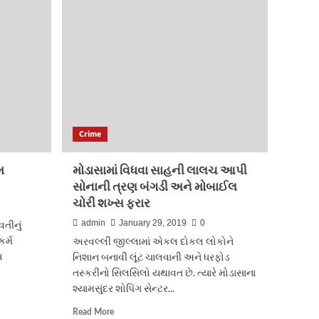
ગામની
સીમમાંથી
રૂ.77,500ના
કોપરવાયરની
તસ્કરી
કરનાર
4
ઈસમ
ઝડપાયા
Crime
મ
મોડાસામાં વિધવા સાહની લાલચ આપી
સોનાની ત્રણ બંગડી અને મોબાઈલ
ચોરી શખ્સ ફરાર
admin
January 29, 2019
0
તીનું
ર્મ
અરવલ્લી જીલ્લામાં એકલ દોકલ લોકોને
ય
નિશાન બનાવી લૂંટ ચાલવાની અને ધરફોડ
તસ્કરીનો સિલસિલો યથાવત છે. ત્યારે મોડાસાના
શ્યામસુંદર શોપિંગ સેન્ટર...
Read
Read More