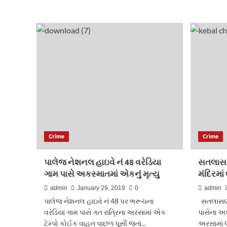
more
about
વડોદરામાં
દારૂનો
જંગી
જથ્થો
લાવતી
ટ્રક
અને
ટેન્કર
શામળાજી
પાસે
ઝડપાતા
રૂ.38
Crime
Crime
લાખનો
મુદામાલ
જપ્પ
પાલેજ નેશનલ હાઇવે નં 48 વરેડિયા
સતલાસણા
ગામ પાસે અકસ્માતમાં એકનું મૃત્યુ
મંદિરમાં
admin
January 29, 2019
0
admin
પાલેજ નેશનલ હાઇવે નં 48 પર ભરૂચના
સતલાસણા
વરેડિયા ગામ પાસે ગત રાત્રિના અરસામાં એક
પાસેના અર્
ટેમ્પો કોઈક વાહન પાછળ ધૂસી જતાં...
અરસામાં લ