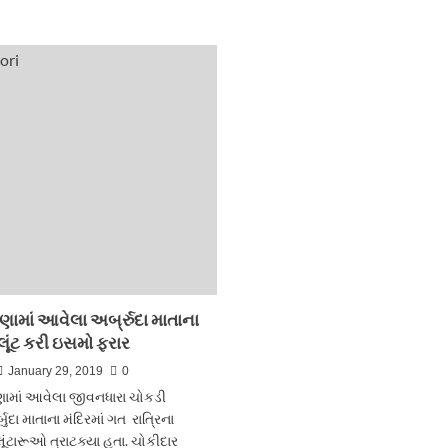
about
about
દેમતી
દુધઇનો
નવાઘરામાં
દુષ્કર્મ
કારે
આચરનાર
બાઇકને
ઈસમ
ટક્કર
પકડાયો
મારતા
બે
શખ્સોના
મૃત્યુ
માં આવેલા અર્બ્રુદા માતાના
 લૂંટ કરી ઇસમો ફરાર
January 29, 2019
0
માં આવેલા જીવનધારા ચોકડી
બુદા માતાના મંદિરમાં ગત રાત્રિના
ૂંટારૂઓ ત્રાટક્યા હતા. ચોકીદાર