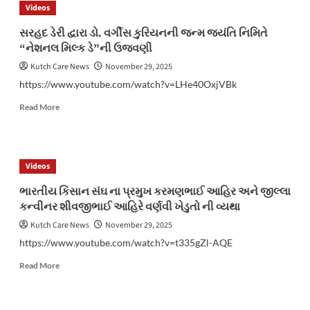
Videos
સ્ટેશન
વિસ્તારમાંથી
સરહદ ડેરી દ્વારા ડો. વર્ગીસ કુરિયનની જન્મ જયંતિ નિમિતે
લાલ
“નેશનલ મિલ્ક ડે”ની ઉજવણી
પથ્થરનું
ખનન
Kutch Care News
November 29, 2025
કરતા
https://www.youtube.com/watch?v=LHe40OxjVBk
લોડર
તથા
Read
Read More
પથ્થર
more
કાપવાની
about
ચકરડીઓ
સરહદ
ત્રણ
ડેરી
Videos
પકડી
દ્વારા
કાયદેસરની
ડો.
ભારતીય કિસાન સંઘ ના પ્રમુખ કરમણભાઈ આહિર અને જીલ્લા
કાર્યવાહી
વર્ગીસ
કન્વીનર શીવજીભાઈ આહિરે વર્ણવી ખેડુતો ની વ્યથા
કરતી
કુરિયનની
LCB
જન્મ
Kutch Care News
November 29, 2025
પશ્ચિમ
જયંતિ
https://www.youtube.com/watch?v=t335gZl-AQE
કચ્છ-
નિમિતે
ભુજ
“નેશનલ
Read
Read More
મિલ્ક
more
ડે”ની
about
ઉજવણી
ભારતીય