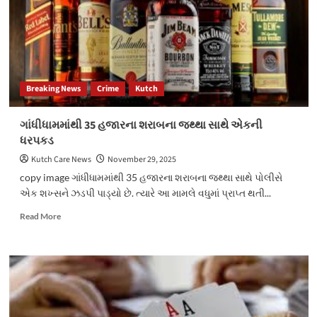
Breaking News
Crime
Kutch
ગાંધીધામમાંથી 35 હજારના શરાબના જથ્થા સાથે એકની
ધરપકડ
Kutch Care News
November 29, 2025
copy image ગાંધીધામમાંથી 35 હજારના શરાબના જથ્થા સાથે પોલીસે
એક શખ્સને ઝડપી પાડ્યો છે. ત્યારે આ મામલે વધુમાં પ્રાપ્ત થતી...
Read
Read More
more
about
ગાંધીધામમાંથી
35
હજારના
શરાબના
જથ્થા