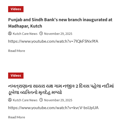
કરવામાં
સ્ટાફે
Videos
આવ્યા
જ
માલિકની
Punjab and Sindh Bank’s new branch inaugurated at
હત્યા
Madhapar, Kutch
કરી
₹૧૪
Kutch Care News
November 29, 2025
.૫૫
https://www.youtube.com/watch?v=7IQkFSNx9fA
લાખની
લૂંટ
Read
Read More
કરી
more
about
Punjab
and
Videos
Sindh
Bank’s
નખત્રાણાના સાયરા યક્ષ ગામ નજીક 2 દિવસ પહેલા નદીમાં
new
ડૂબેલા વ્યક્તિનો મૃતદેહ મળ્યો
branch
inaugurated
Kutch Care News
November 29, 2025
at
https://www.youtube.com/watch?v=kvcV-bsUpUA
Madhapar,
Kutch
Read
Read More
more
about