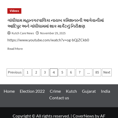
નખત્રાણાના
સાયરા
Videos
યક્ષ
ગામ
ગાંધીધામ મહાનગરપાલિકા નાયબ કમિશનરની આગેવાનીમાં
નજીક
આદિપુર અને ગાંધીધામમાં શાક માર્કેટનું નિરીક્ષણ
2
દિવસ
Kutch Care News
November 29, 2025
પહેલા
https://www.youtube.com/watch?v=og-bQjZCkb0
નદીમાં
ડૂબેલા
Read
Read More
વ્યક્તિનો
more
મૃતદેહ
about
મળ્યો
ગાંધીધામ
મહાનગરપાલિકા
Posts
Previous
1
2
3
5
6
7
85
Next
4
…
નાયબ
pagination
કમિશનરની
આગેવાનીમાં
આદિપુર
Home
Election 2022
Crime
Kutch
Gujarat
India
અને
Contact us
ગાંધીધામમાં
શાક
માર્કેટનું
નિરીક્ષણ
Copyright © All rights reserved.
|
CoverNews
by AF