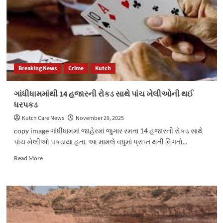
સાથે
એકની
ધરપકડ
Breaking News
Crime
Kutch
ગાંધીધામમાંથી 14 હજારની રોકડ સાથે પાંચ ખેલીઓની થઈ
ધરપકડ
Kutch Care News
November 29, 2025
copy image ગાંધીધામમાં જાહેરમાં જુગાર રમતા 14 હજારની રોકડ સાથે
પાંચ ખેલીઓ પકડાયા હતા. આ મામલે વધુમાં પ્રાપ્ત થતી વિગતો...
Read
Read More
more
about
ગાંધીધામમાંથી
14
હજારની
રોકડ
સાથે