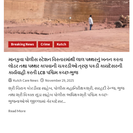
પાંચ
ખેલીઓની
થઈ
ધરપકડ
Breaking News
Crime
Kutch
માનકુવા પોલીસ સ્ટેશન વિસ્તારમાંથી લાલ પથ્થરનું ખનન કરતા
લોડર તથા પથ્થર કાપવાની ચકરડીઓ ત્રણ પકડી કાયદેસરની
કાર્યવાહી કરતી LCB પશ્ચિમ કચ્છ-ભુજ
Kutch Care News
November 29, 2025
શ્રી ચિરાગ કોરડીયા સાહેબ, પોલીસ મહાનિરીક્ષકશ્રી, સરહદી રેન્જ, ભુજ
તથા શ્રી વિકાસ સુંડા સાહેબ પોલીસ અધિક્ષકશ્રી પશ્ચિમ કચ્છ-
ભુજનાઓએ જીલ્લામાં ગેરકાદેસર...
Read
Read More
more
about
માનકુવા
પોલીસ