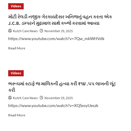
કિસાન
Videos
સંઘ
ના
મોટી રેલડી નજીક ગેરકાયદેસર ખનિજનું વહન કરતા એક
પ્રમુખ
J.C.B. ડમ્પરને મુદ્દામાલ સાથે કબ્જે કરવામાં આવ્યા
કરમણભાઈ
આહિર
Kutch Care News
November 29, 2025
અને
https://www.youtube.com/watch?v=7Qw_mkWHVdk
જીલ્લા
કન્વીનર
Read
Read More
શીવજીભાઈ
more
આહિરે
about
વર્ણવી
મોટી
ખેડુતો
રેલડી
Videos
ની
નજીક
વ્યથા
ગેરકાયદેસર
ભરૂચમાં સ્ટાફે જ માલિકની હત્યા કરી ₹૧૪ .૫૫ લાખની લૂંટ
ખનિજનું
કરી
વહન
કરતા
Kutch Care News
November 29, 2025
એક
https://www.youtube.com/watch?v=XQSxsyUeszk
J.C.B.
ડમ્પરને
Read
Read More
મુદ્દામાલ
more
સાથે
about
કબ્જે
ભરૂચમાં