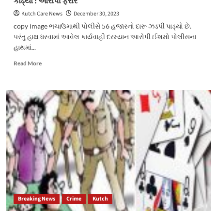
કાઢ્યો : આરોપી ફરાર
Kutch Care News
December 30, 2023
copy image ભચાઉમાથી પોલીસે 56 હજારનો દારૂ ઝડપી પાડ્યો છે.
પરંતુ હાથ ધરવામાં આવેલ કાર્યવાહી દરમ્યાન આરોપી ઈશમો પોલીસના
હાથમાં...
Read
Read More
more
about
ભચાઉમાંથી
જમીનમાં
દાટેલ
56
હજારનો
શરાબ
પોલીસે
શોધી
કાઢ્યો
:
આરોપી
ફરાર
Breaking News
Crime
Kutch