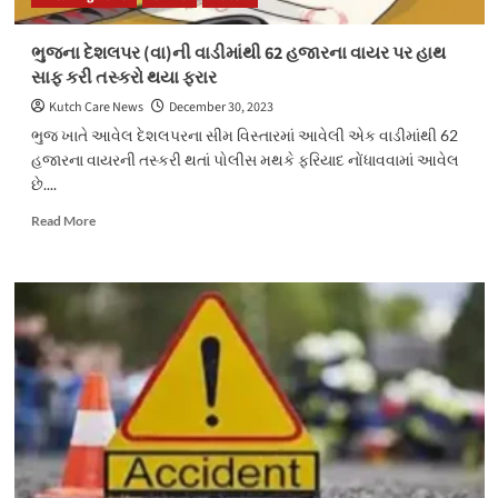
ભુજના દેશલપર (વા)ની વાડીમાંથી 62 હજારના વાયર પર હાથ
સાફ કરી તસ્કરો થયા ફરાર
Kutch Care News
December 30, 2023
ભુજ ખાતે આવેલ દેશલપરના સીમ વિસ્તારમાં આવેલી એક વાડીમાંથી 62
હજારના વાયરની તસ્કરી થતાં પોલીસ મથકે ફરિયાદ નોંધાવવામાં આવેલ
છે....
Read
Read More
more
about
ભુજના
દેશલપર
(વા)ની
વાડીમાંથી
62
હજારના
વાયર
પર
હાથ
સાફ
કરી