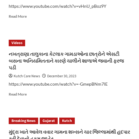
https://www.youtube.com/watch?v=vHnU_pBoz9Y
Read
Read More
more
about
ગૌ
સેવા
Videos
સમિતિ
ભુજ
નખત્રાણા તાલુકાના કેટલાક ગામડાઓના છાત્રોને એસટી
દ્વારા
બસના અનિયમિતતાને કારણે ચાલીને શાળાએ જવાની ફરજ
ગૌ
પડી
સેવા
નું
Kutch Care News
December 30, 2023
કાર્ય
https://www.youtube.com/watch?v=-GmepBNm7lE
યથાવત
Read
Read More
more
about
નખત્રાણા
તાલુકાના
Breaking News
Gujarat
Kutch
કેટલાક
ગામડાઓના
મુંદ્રા ખાતે આવેલ વવાર ગામના શખ્સને ચાર જિલ્લામાંથી હદપાર
છાત્રોને