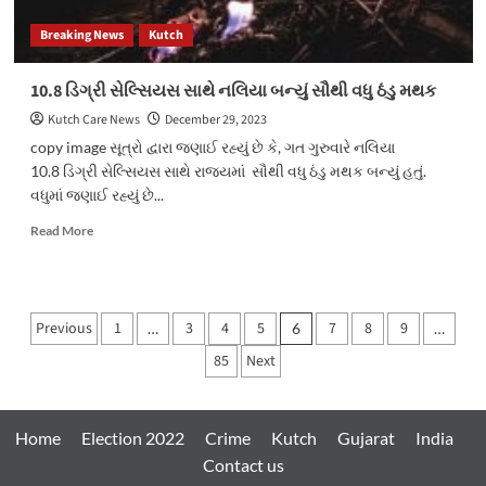
પોલીસ
Breaking News
Kutch
10.8 ડિગ્રી સેલ્સિયસ સાથે નલિયા બન્યું સૌથી વધુ ઠંડુ મથક
Kutch Care News
December 29, 2023
copy image સૂત્રો દ્વારા જણાઈ રહ્યું છે કે, ગત ગુરુવારે નલિયા
10.8 ડિગ્રી સેલ્સિયસ સાથે રાજ્યમાં સૌથી વધુ ઠંડુ મથક બન્યું હતું.
વધુમાં જણાઈ રહ્યું છે...
Read
Read More
more
about
10.8 ડિગ્રી સેલ્સિયસ
સાથે નલિયા
Posts
Previous
1
3
4
5
7
8
9
…
6
…
બન્યું
pagination
સૌથી
85
Next
વધુ
ઠંડુ
મથક
Home
Election 2022
Crime
Kutch
Gujarat
India
Contact us