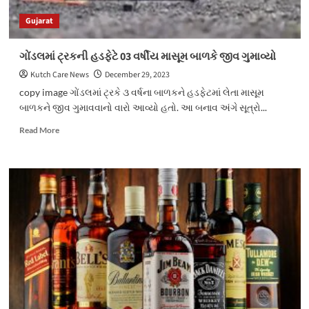
તસ્કરો
Gujarat
થયા
ફરાર
ગોંડલમાં ટ્રકની હડફેટે 03 વર્ષીય માસૂમ બાળકે જીવ ગુમાવ્યો
Kutch Care News
December 29, 2023
copy image ગોંડલમાં ટ્રકે ૩ વર્ષના બાળકને હડફેટમાં લેતા માસૂમ
બાળકને જીવ ગુમાવવાનો વારો આવ્યો હતો. આ બનાવ અંગે સૂત્રો...
Read
Read More
more
about
ગોંડલમાં
ટ્રકની
હડફેટે
03
વર્ષીય
માસૂમ
બાળકે
જીવ
ગુમાવ્યો