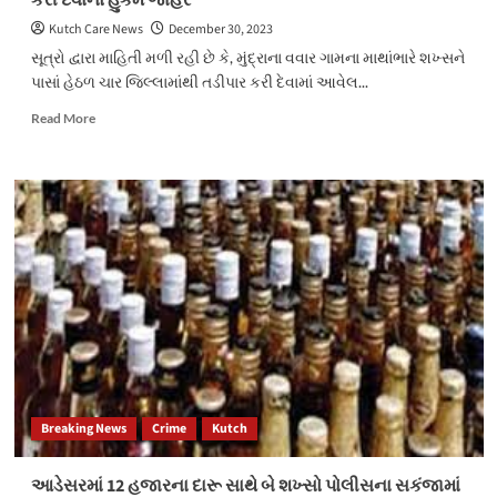
કરી દેવાનો હુકમ જાહેર
એસટી
બસના
Kutch Care News
December 30, 2023
અનિયમિતતાને
સૂત્રો દ્વારા માહિતી મળી રહી છે કે, મુંદ્રાના વવાર ગામના માથાંભારે શખ્સને
કારણે
પાસાં હેઠળ ચાર જિલ્લામાંથી તડીપાર કરી દેવામાં આવેલ...
ચાલીને
શાળાએ
Read
Read More
જવાની
more
ફરજ
about
પડી
મુંદ્રા
ખાતે
આવેલ
વવાર
ગામના
શખ્સને
ચાર
જિલ્લામાંથી
હદપાર
કરી
દેવાનો
હુકમ
Breaking News
Crime
Kutch
જાહેર
આડેસરમાં 12 હજારના દારૂ સાથે બે શખ્સો પોલીસના સકંજામાં