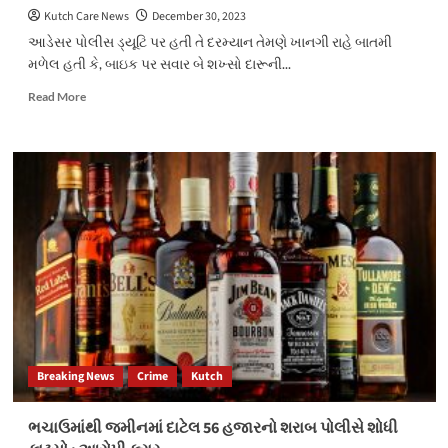
Kutch Care News
December 30, 2023
આડેસર પોલીસ ડ્યૂટિ પર હતી તે દરમ્યાન તેમણે ખાનગી રાહે બાતમી
મળેલ હતી કે, બાઇક પર સવાર બે શખ્સો દારૂની...
Read
Read More
more
about
આડેસરમાં
12
હજારના
દારૂ
સાથે
બે
શખ્સો
પોલીસના
સકંજામાં
Breaking News
Crime
Kutch
ભચાઉમાંથી જમીનમાં દાટેલ 56 હજારનો શરાબ પોલીસે શોધી