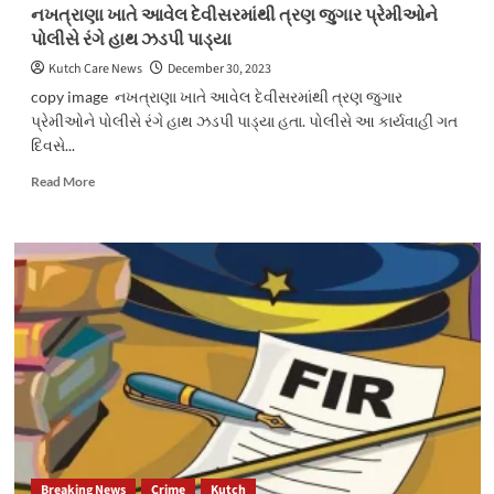
નખત્રાણા ખાતે આવેલ દેવીસરમાંથી ત્રણ જુગાર પ્રેમીઓને
પોલીસે રંગે હાથ ઝડપી પાડ્યા
Kutch Care News
December 30, 2023
copy image નખત્રાણા ખાતે આવેલ દેવીસરમાંથી ત્રણ જુગાર
પ્રેમીઓને પોલીસે રંગે હાથ ઝડપી પાડ્યા હતા. પોલીસે આ કાર્યવાહી ગત
દિવસે...
Read
Read More
more
about
નખત્રાણા
ખાતે
આવેલ
દેવીસરમાંથી
ત્રણ
જુગાર
પ્રેમીઓને
પોલીસે
રંગે
હાથ
ઝડપી
પાડ્યા
Breaking News
Crime
Kutch