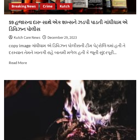
Breaking News
Crime
Kutch
59 હજારના દારૂ સાથે એક શખ્સને ઝડપી પાડતી ગાંધીધામ એ
ડિવિઝન પોલીસ
Kutch Care News
December 29, 2023
copy image ગાંધીધામ એ ડિવિઝન પોલીસની ટીમ પેટ્રોલિંગમાં હતી તે
દરમ્યાન તેમને ખાનગી રાહે બાતમી મળેલ હતી કે જૂની સુંદરપૂરી...
Read
Read More
more
about
59
હજારના
દારૂ
સાથે
એક
શખ્સને
ઝડપી
પાડતી
ગાંધીધામ
એ
ડિવિઝન