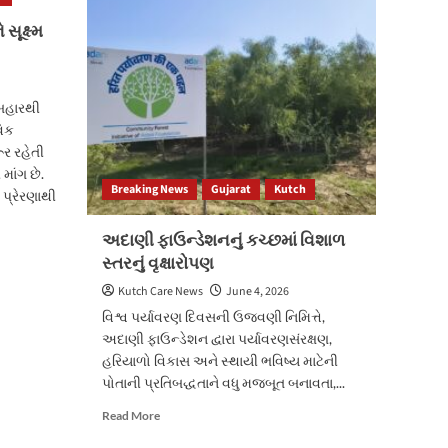
નાગરિક
સૂક્ષ્મ
સેવાઓ
હવે
બની
‘ફેસલેસ, કેશલેસ
 બહારથી
અને
વિક
પેપરલેસ’
ર રહેતી
ાંગ છે.
Breaking News
Gujarat
Kutch
પ્રેરણાથી
અદાણી ફાઉન્ડેશનનું કચ્છમાં વિશાળ
સ્તરનું વૃક્ષારોપણ
Kutch Care News
June 4, 2026
વિશ્વ પર્યાવરણ દિવસની ઉજવણી નિમિત્તે,
અદાણી ફાઉન્ડેશન દ્વારા પર્યાવરણસંરક્ષણ,
હરિયાળો વિકાસ અને સ્થાયી ભવિષ્ય માટેની
પોતાની પ્રતિબદ્ધતાને વધુ મજબૂત બનાવતા,...
Read
Read More
more