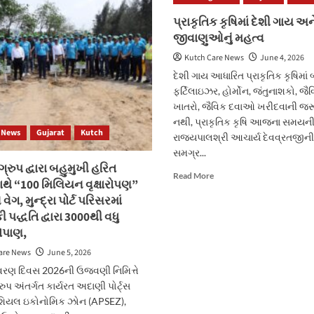
ગુજરાત
IPS
પોર્ટલ:
પ્રાકૃતિક કૃષિમાં દેશી ગાય અને 
જી.
સુશાસન
જીવાણુઓનું મહત્વ
એસ.
અને
મલિક
ટેક્નોલોજીના
Kutch Care News
June 4, 2026
તાત્કાલિક
સંગમથી
દેશી ગાય આધારિત પ્રાકૃતિક કૃષિમાં
અસરથી
હવે
સંભાળશે
ફર્ટિલાઇઝર, હોર્મોન, જંતુનાશકો, જૈ
કોઈ
DGP
ખાતરો, જૈવિક દવાઓ ખરીદવાની જરૂ
લાઇન
પદ
નહીં, બધું
નથી, પ્રાકૃતિક કૃષિ આજના સમયની મ
 News
Gujarat
Kutch
જ
રાજ્યપાલશ્રી આચાર્ય દેવવ્રતજીની 
ઓનલાઇન
સમગ્ર...
્રુપ દ્વારા બહુમુખી હરિત
Read
Read More
ાથે “100 મિલિયન વૃક્ષારોપણ”
more
વેગ, મુન્દ્રા પોર્ટ પરિસરમાં
about
પ્રાકૃતિક કૃષિમાં
 પદ્ધતિ દ્વારા 3000થી વધુ
દેશી
રોપાણ,
ગાય
are News
June 5, 2026
અને
સૂક્ષ્મ
યાવરણ દિવસ 2026ની ઉજવણી નિમિત્તે
જીવાણુઓનું
ુપ અંતર્ગત કાર્યરત અદાણી પોર્ટ્સ
મહત્વ
ેશિયલ ઇકોનોમિક ઝોન (APSEZ),