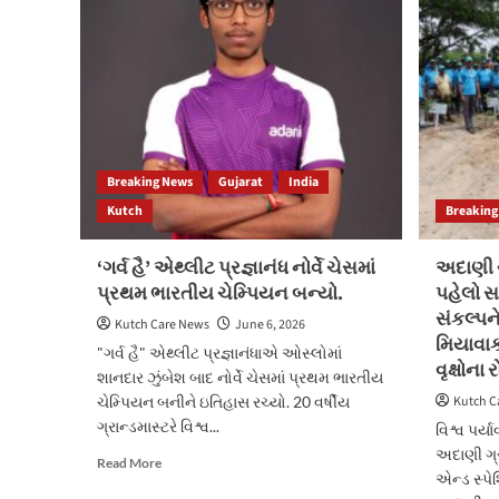
ટકા
પાણીવેરો
વસૂલ
કરવા
પર
મળશે
રૂપિયા
૫૦,૦૦૦નું
Breaking News
Gujarat
India
વિશેષ
પ્રોત્સાહન
Kutch
Breaking
‘ગર્વ હૈ’ એથ્લીટ પ્રજ્ઞાનંધ નોર્વે ચેસમાં
અદાણી ગ
પ્રથમ ભારતીય ચેમ્પિયન બન્યો.
પહેલો સ
સંકલ્પને 
Kutch Care News
June 6, 2026
મિયાવાકી
"ગર્વ હૈ" એથ્લીટ પ્રજ્ઞાનંધાએ ઓસ્લોમાં
વૃક્ષોના 
શાનદાર ઝુંબેશ બાદ નોર્વે ચેસમાં પ્રથમ ભારતીય
ચેમ્પિયન બનીને ઇતિહાસ રચ્યો. 20 વર્ષીય
Kutch C
ગ્રાન્ડમાસ્ટરે વિશ્વ...
વિશ્વ પર્
અદાણી ગ્ર
Read
Read More
એન્ડ સ્પ
more