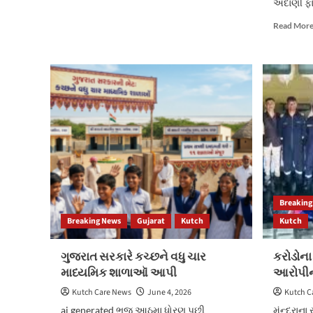
about
અદાણી ફા
‘ગર્વ
Read Mor
હૈ’
એથ્લીટ
પ્રજ્ઞાનંધ
નોર્વે
ચેસમાં
પ્રથમ
ભારતીય
ચેમ્પિયન
બન્યો.
Breaking
Breaking News
Gujarat
Kutch
Kutch
ગુજરાત સરકારે કચ્છને વધુ ચાર
કરોડોના
માધ્યમિક શાળાઑ આપી
આરોપીના
Kutch Care News
June 4, 2026
Kutch C
ai generated ભુજ આઠમા ધોરણ પછી
મુંન્દ્રા