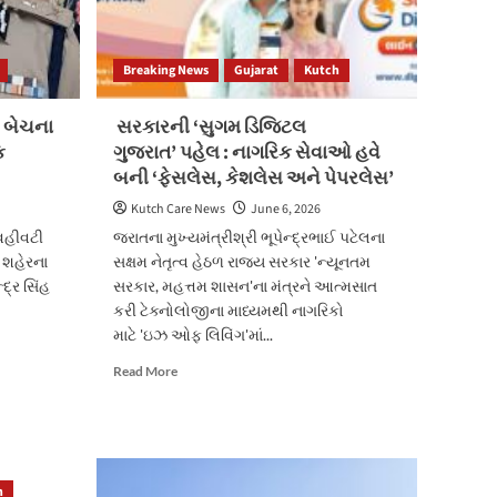
Breaking News
Gujarat
Kutch
 બેચના
સરકારની ‘સુગમ ડિજિટલ
ક
ગુજરાત’ પહેલ : નાગરિક સેવાઓ હવે
બની ‘ફેસલેસ, કેશલેસ અને પેપરલેસ’
Kutch Care News
June 6, 2026
વહીવટી
જરાતના મુખ્યમંત્રીશ્રી ભૂપેન્દ્રભાઈ પટેલના
દ શહેરના
સક્ષમ નેતૃત્વ હેઠળ રાજ્ય સરકાર 'ન્યૂનતમ
દ્ર સિંહ
સરકાર, મહત્તમ શાસન'ના મંત્રને આત્મસાત
કરી ટેક્નોલોજીના માધ્યમથી નાગરિકો
માટે 'ઇઝ ઓફ લિવિંગ'માં...
Read
Read More
more
about
સરકારની ‘સુગમ
ડિજિટલ
ગુજરાત’ પહેલ
h
: