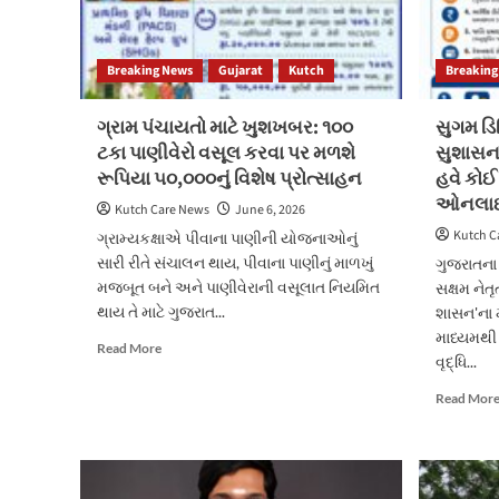
Breaking News
Gujarat
Kutch
Breaking
ગ્રામ પંચાયતો માટે ખુશખબર: ૧૦૦
સુગમ ડિ
ટકા પાણીવેરો વસૂલ કરવા પર મળશે
સુશાસન
રૂપિયા ૫૦,૦૦૦નું વિશેષ પ્રોત્સાહન
હવે કોઈ
ઓનલા
Kutch Care News
June 6, 2026
Kutch C
ગ્રામ્યકક્ષાએ પીવાના પાણીની યોજનાઓનું
સારી રીતે સંચાલન થાય, પીવાના પાણીનું માળખું
ગુજરાતના મ
મજબૂત બને અને પાણીવેરાની વસૂલાત નિયમિત
સક્ષમ નેત
થાય તે માટે ગુજરાત...
શાસન'ના મ
માધ્યમથી 
Read
Read More
વૃદ્ધિ...
more
about
Read Mor
ગ્રામ
પંચાયતો
માટે
ખુશખબર:
૧૦૦