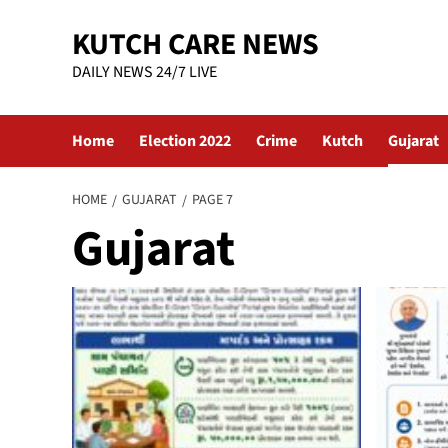
Skip
KUTCH CARE NEWS
to
content
DAILY NEWS 24/7 LIVE
Home
Election 2022
Crime
Kutch
Gujarat
HOME
GUJARAT
PAGE 7
Gujarat