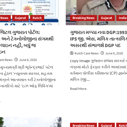
 News
Gujarat
Kutch
Breaking News
Gujarat
India
જિટલ ગુજરાત પોર્ટલ:
ગુજરાત મળ્યા નવા DGP:1993
 અને ટેક્નોલોજીના સંગમથી
IPS જી. એસ. મલિક તાત્કાલિ
 લાઇન નહીં, બધું જ
અસરથી સંભાળશે DGP પદ
ઇન
Kutch Care News
June 6, 2026
are News
June 6, 2026
copy image ગુજરાત રાજ્ય સરકારે 
તંત્રમાં મોટો ફેરફાર કરીને અમદાવા
ુખ્યમંત્રી શ્રી ભૂપેન્દ્રભાઈ પટેલ
વર્તમાન પોલીસ કમિશનર (CP) જ્ઞાનેન્
ૃત્વ હેઠળ 'ન્યૂનતમ સરકાર, મહત્તમ
મલિક (જી....
ંત્રને આત્મસાત કરી ટેક્નોલોજીના
નાગરિકો માટે 'ઇઝ ઓફ લિવિંગ'માં
Read
Read More
more
about
Read
e
ગુજરાત
more
મળ્યા
about
નવા
સુગમ
DGP:1993
ડિજિટલ
Breaking News
બેચના
Gujarat
Kutc