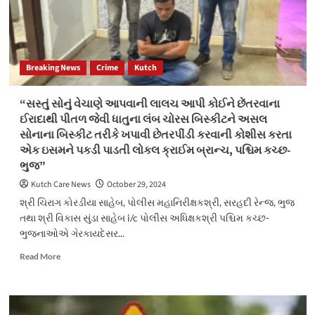
ભાડુઆતના
જાહેરનામા
ભંગના
કુલ-૧૩૦૯
કેસો
Breaking News
Crime
Kutch
કરતી
ભરૂચ
જિલ્લા
“સસ્તું સોનું વેચાણે આપવાની લાલચ આપી કોઈને છેંતરવાના
પોલીસ
ઈરાદાથી પીતળ જેવી ધાતુના લંબ ચોરસ બિસ્કીટને અસલ
સોનાના બિસ્કીટ તરીકે ખપાવી છેતરપીંડી કરવાની કોશીસ કરતા
એક ઇસમને પકડી પાડતી લોકલ ક્રાઈમ બ્રાન્ચ, પશ્ચિમ કચ્છ-
ભુજ”
Kutch Care News
October 29, 2024
શ્રી ચિરાગ કોરડીયા સાહેબ, પોલીસ મહાનિરીક્ષકશ્રી, સરહદી રેન્જ, ભુજ
તથા શ્રી વિકાસ સુંડા સાહેબ i/c પોલીસ અધિક્ષકશ્રી પશ્ચિમ કચ્છ-
ભુજનાઓએ ગેરકાયદેસર...
Read
Read More
more
about
“સસ્તું
સોનું