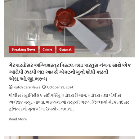
23.91
લાખના
માદક
પદાર્થ
હેરોઇન
સાથે
એક
શખ્સ
Breaking News
Crime
Gujarat
ઝડપાયો
ગેરકાયદેસર અગ્નિશસ્ત્ર પિસ્ટલ તથા કારતુસ નંગ-૬ સાથે એક
આરોપી ઝડપી લઇ આર્મ્સ એકટનો ગુનો શોધી કાઢતી
એસ.ઓ.જી.ભરૂચ
Kutch Care News
October 29, 2024
પોલીસ મહાનિરીક્ષક સંદીપસિંહ વડોદરા વિભાગ, વડોદરા તથા પોલીસ
અધિક્ષક મયુર ચાવડા, ભરૂચનાઓ તરફથી ભરુચ જિલ્લામાં ગેરકાયદેસર
હથિયારનો ગુનાઓમાં ઉપયોગ થવાના...
Read
Read More
more
about
ગેરકાયદેસર