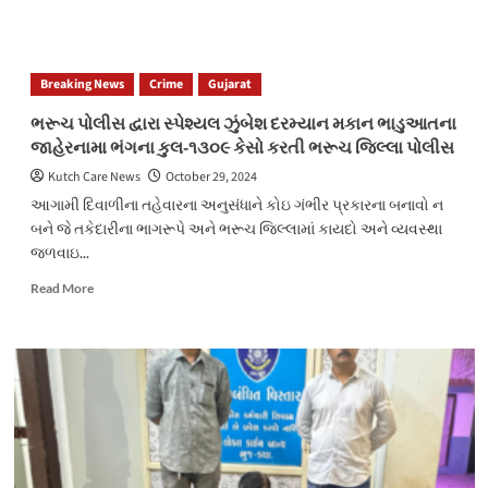
more
about
વાલીયા
પોલીસ
Breaking News
Crime
Gujarat
સ્ટેશન
વિસ્તારમાં
ભરૂચ પોલીસ દ્વારા સ્પેશ્યલ ઝુંબેશ દરમ્યાન મકાન ભાડુઆતના
આવેલ
જાહેરનામા ભંગના કુલ-૧૩૦૯ કેસો કરતી ભરૂચ જિલ્લા પોલીસ
ભીલોડ
ગામમાં
Kutch Care News
October 29, 2024
થયેલ
આગામી દિવાળીના તહેવારના અનુસંધાને કોઇ ગંભીર પ્રકારના બનાવો ન
ખુનના
બને જે તકેદારીના ભાગરૂપે અને ભરૂચ જિલ્લામાં કાયદો અને વ્યવસ્થા
આરોપીને
જળવાઇ...
ગણતરીના
કલાકોમાં
Read
Read More
પકડી
more
પાડતી
about
વાલીયા
ભરૂચ
પોલીસ
પોલીસ
દ્વારા
સ્પેશ્યલ
ઝુંબેશ
દરમ્યાન
મકાન