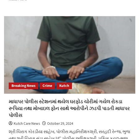
more
about
મુંદ્રાના
બારોઈમાં
આવેલ
એક
મકાનમાથી
34
હજારના
દારૂના
જથ્થા
સાથે
બે
શખ્સો
Breaking News
Crime
Kutch
ઝડપાયા
માધાપર પોલીસ સ્ટેશનમાં થયેલ ઘરફોડ ચોરીમાં ગયેલ રોકડા
રૂપિયા તથા મોબાઇલ ફોન સાથે આરોપીને ઝડપી પાડતી માધાપર
પોલીસ
Kutch Care News
October 29, 2024
શ્રી ચિરાગ કોરડીયા સાહેબ, પોલીસ મહાનિરીક્ષકશ્રી, સરહદી રેન્જ, ભુજ
તથા શ્રી ચિરાગ સુંડા સાહેબ I/C પોલીસ અધિક્ષકશ્રી, પશ્ચિમ કચ્છ-ભુજ,