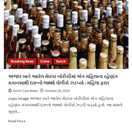
માધાપર
પકડી
ધોરીમાર્ગ
પાડતી
સર્જાયેલ
લોકલ
અકસ્માતમાં
ક્રાઈમ
80
બ્રાન્ચ,
વર્ષીય
પશ્ચિમ
વૃદ્ધનું
કચ્છ-
કમકમાટી
ભુજ”
ભર્યું
મોત
Breaking News
Crime
Kutch
અંજાર ખાતે આવેલ મેઘપર બોરીચીમાં એક મહિલાના રહેણાંક
મકાનમાથી દારૂનો જથ્થો પોલીસે ઝડપ્યો : મહિલા ફરાર
Kutch Care News
October 29, 2024
copy image અંજાર ખાતે આવેલ મેઘપર બોરીચીમાં એક મહિલાના
રહેણાંક મકાનમાથી દારૂનો જથ્થો પોલીસે ઝડપી પાડ્યો હતો. આ મામલે
સૂત્રો...
Read
Read More
more
about