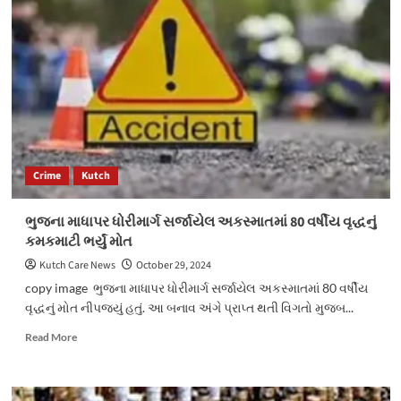
વેચાણે
આપવાની
લાલચ
આપી
કોઈને
છેંતરવાના
ઈરાદાથી
પીતળ
જેવી
ધાતુના
Crime
Kutch
લંબ
ચોરસ
બિસ્કીટને
ભુજના માધાપર ધોરીમાર્ગ સર્જાયેલ અકસ્માતમાં 80 વર્ષીય વૃદ્ધનું
અસલ
કમકમાટી ભર્યું મોત
સોનાના
બિસ્કીટ
Kutch Care News
October 29, 2024
તરીકે
copy image ભુજના માધાપર ધોરીમાર્ગ સર્જાયેલ અકસ્માતમાં 80 વર્ષીય
ખપાવી
વૃદ્ધનું મોત નીપજયું હતું. આ બનાવ અંગે પ્રાપ્ત થતી વિગતો મુજબ...
છેતરપીંડી
કરવાની
Read
Read More
કોશીસ
more
કરતા
about
એક
ભુજના
ઇસમને