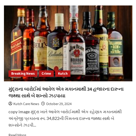
અંજાર
ખાતે
આવેલ
મેઘપર
બોરીચીમાં
એક
મહિલાના
રહેણાંક
મકાનમાથી
દારૂનો
જથ્થો
પોલીસે
Breaking News
Crime
Kutch
ઝડપ્યો
:
મહિલા
મુંદ્રાના બારોઈમાં આવેલ એક મકાનમાથી 34 હજારના દારૂના
ફરાર
જથ્થા સાથે બે શખ્સો ઝડપાયા
Kutch Care News
October 29, 2024
copy image મુંદ્રા ખાતે આવેલ બારોઈમાથી એક રહેણાક મકાનમાંથી
અંગ્રેજી પ્રકારના રૂા. 34,822ની કિંમતના દારૂના જથ્થા સાથે બે
શખ્સોને ઝડપી...
Read
Read More