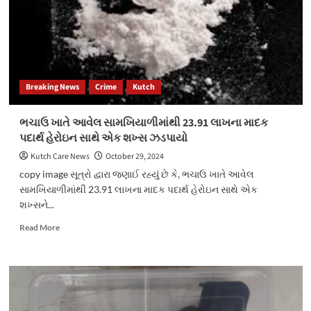
Breaking News
Crime
Kutch
ભચાઉ ખાતે આવેલ સામખિયાળીમાંથી 23.91 લાખના માદક
પદાર્થ હેરોઇન સાથે એક શખ્સ ઝડપાયો
Kutch Care News
October 29, 2024
copy image સૂત્રો દ્વારા જણાઈ રહ્યું છે કે, ભચાઉ ખાતે આવેલ
સામખિયાળીમાંથી 23.91 લાખના માદક પદાર્થ હેરોઇન સાથે એક
શખ્સને...
Read
Read More
more
about
ભચાઉ
ખાતે
આવેલ
સામખિયાળીમાંથી