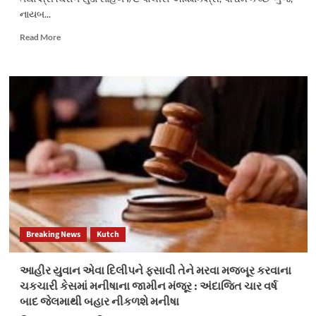
નાયબ...
Read
Read More
more
about
માધાપર
પોલીસ
સ્ટેશનમાં
થયેલ
ઘરફોડ
ચોરીમાં
ગયેલ
રોકડા
રૂપિયા
તથા
મોબાઇલ
ફોન
Breaking News
Kutch
સાથે
આરોપીને
ઝડપી
આહીર યુવાન એવા દિલીપને ફસાવી તેને મરવા મજબૂર કરવાના
પાડતી
ચકચારી કેસમાં મનીષાના જામીન મંજૂર : અંદાજિત ચાર વર્ષ
માધાપર
બાદ જેલમાથી બહાર નીકળશે મનીષા
પોલીસ