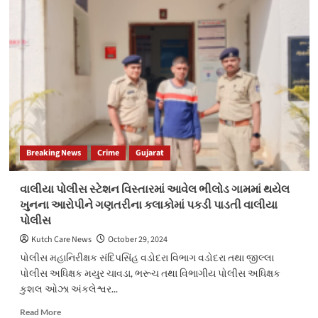
અગ્નિશસ્ત્ર
પિસ્ટલ
તથા
કારતુસ
નંગ-૬
સાથે
એક
આરોપી
ઝડપી
લઇ
આર્મ્સ
Breaking News
Crime
Gujarat
એકટનો
ગુનો
શોધી
વાલીયા પોલીસ સ્ટેશન વિસ્તારમાં આવેલ ભીલોડ ગામમાં થયેલ
કાઢતી
ખુનના આરોપીને ગણતરીના કલાકોમાં પકડી પાડતી વાલીયા
એસ.ઓ.જી.ભરૂચ
પોલીસ
Kutch Care News
October 29, 2024
પોલીસ મહાનિરીક્ષક સંદિપસિંહ વડોદરા વિભાગ વડોદરા તથા જીલ્લા
પોલીસ અધિક્ષક મયુર ચાવડા, ભરૂચ તથા વિભાગીય પોલીસ અધિક્ષક
કુશલ ઓઝા અંકલેશ્વર...
Read
Read More