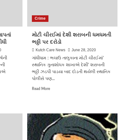
Crime
પતાં
મોટી ચીરઈમાં દેશી શરાબની ધમધમતી
ીધી
ભઠ્ઠી પર દરોડો
0
Kutch Care News
June 28, 2020
્ષની
ગાંધીધામ : ભચાઉ તાલુકાના મોટી ચીરઈમાં'
્ની
સ્થાનિક ગુનાશોધક શાખાએ દેશી' શરાબની
યાએ
ભઠ્ઠી ઝડપી પાડયા બાદ દોડતી થયેલી સ્થાનિક
પોલીસે પણ...
Read
Read More
more
about
મોટી
ચીરઈમાં
દેશી
શરાબની
ધમધમતી
ભઠ્ઠી