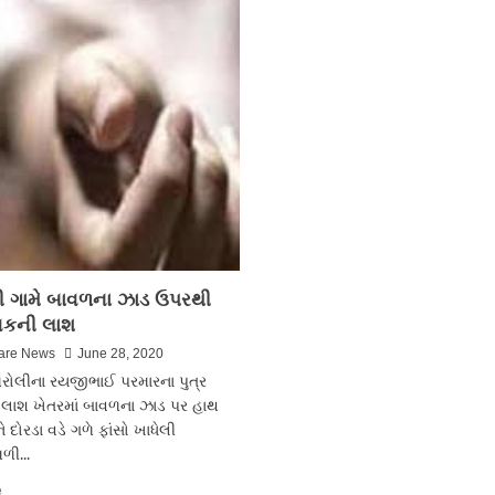
ફરી
વીજ
પોલીસે
શોક
શંકાસ્પદ
ભરખી
ઘઉંની
ગયો
40
બોરી
ઝડપી
ી ગામે બાવળના ઝાડ ઉપરથી
વકની લાશ
are News
June 28, 2020
મરોલીના રયજીભાઈ પરમારના પુત્ર
ાશ ખેતરમાં બાવળના ઝાડ પર હાથ
ે દોરડા વડે ગળે ફાંસો ખાધેલી
ળી...
Read
e