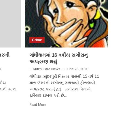
પર
દરોડો
Crime
ભરખી
ગાંધીધામમાં 16 વર્ષીય સગીરાનું
અપહરણ થયું
0
Kutch Care News
June 28, 2020
ગાંધીધામ:સુંદરપુરી વિસ્તાર પાસેથી 15 વર્ષ 11
્ષીય
માસ ઉંમરની સગીરાનું લલચાવી ફોસલાવી
વાની ઘટના
અપહરણ કરાયું હતું. સગીરાના પિતાએ
ફરિયાદ દાખલ કરી છે...
Read
Read More
more
about
ગાંધીધામમાં
16