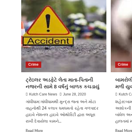
કોરોના
દર્દીઓની
સંખ્યા
1
કરોડને
પાર
પહોંચી,
5
લાખથી
વધુના
થયા
Crime
Crime
મોત
ટ્રેઇલર અડફેટે લેતા માતા-પિતાની
બામરોલ
નજરની સામે 8 વર્ષનું બાળક કચડાયું
મળી યુ
Kutch Care News
June 28, 2020
Kutch C
ગાંધીધામ:ગાંધીધામથી મુન્દ્રા જતા અને મોટા
શહેરા:બા
વાહનોથી 24 કલાક ધમધમતો રહેતા ગળપાદર
અશોકની લ
હાઇવે નેશનલ હાઇવે ઓથોરિટી દ્વારા અધૂરા
બાંધેલ અન
રાખી દેવાયેલા કામને...
હાલતમાં મ
Read
Read More
Read Mor