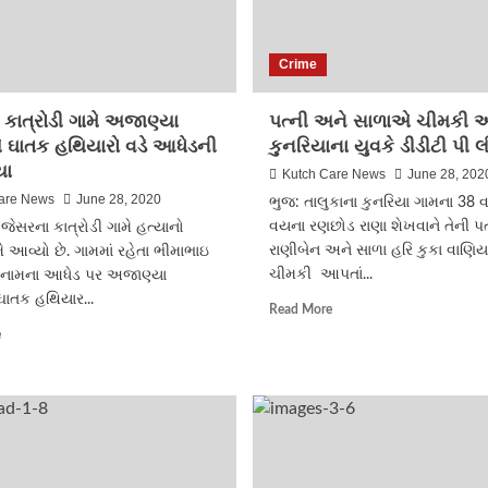
Crime
કાત્રોડી ગામે અજાણ્યા
પત્ની અને સાળાએ ચીમકી આ
ઘાતક હથિયારો વડે આધેડની
કુનરિયાના યુવકે ડીડીટી પી લ
યા
Kutch Care News
June 28, 202
are News
June 28, 2020
ભુજ: તાલુકાના કુનરિયા ગામના 38 વર
વયના રણછોડ રાણા શેખવાને તેની પત
ેસરના કાત્રોડી ગામે હત્યાનો
રાણીબેન અને સાળા હરિ કુકા વાણિ
 આવ્યો છે. ગામમાં રહેતા ભીમાભાઇ
ચીમકી આપતાં...
 નામના આધેડ પર અજાણ્યા
ાતક હથિયાર...
Read
Read More
more
Read
e
about
more
પત્ની
about
અને
જેસરના
સાળાએ
કાત્રોડી
ચીમકી
ગામે
આપતાં
અજાણ્યા
કુનરિયાના
ઇસમોએ