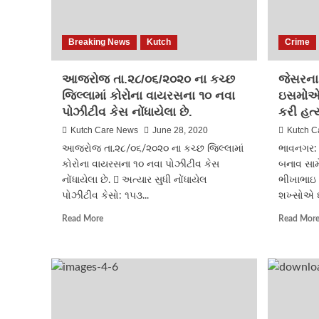
Breaking News
Kutch
Crime
આજરોજ તા.૨૮/૦૬/૨૦૨૦ ના કચ્છ
જેસરના 
જિલ્લામાં કોરોના વાયરસના ૧૦ નવા
ઇસમોએ 
પોઝીટીવ કેસ નોંધાયેલા છે.
કરી હત્
Kutch Care News
June 28, 2020
Kutch C
આજરોજ તા.૨૮/૦૬/૨૦૨૦ ના કચ્છ જિલ્લામાં
ભાવનગર: જ
કોરોના વાયરસના ૧૦ નવા પોઝીટીવ કેસ
બનાવ સામે
નોંધાયેલા છે.  અત્યાર સુધી નોંધાયેલ
ભીખાભાઇ
પોઝીટીવ કેસો: ૧૫૩...
શખ્સોએ ઘ
Read
Read More
Read Mor
more
about
આજરોજ
તા.૨૮/૦૬/૨૦૨૦
ના
કચ્છ
જિલ્લામાં