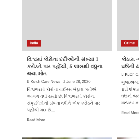
કોરોના
વાયરસના
૧૦
નવા
પોઝીટીવ
કેસ
નોંધાયેલા
India
Crime
છે.
વિશ્વમાં કોરોના દર્દીઓની સંખ્યા 1
કોઠારા 
કરોડને પાર પહોંચી, 5 લાખથી વધુના
ઘઉંની 
થયા મોત
Kutch C
Kutch Care News
June 28, 2020
ભુજ.અબડાસ
ફરી શંકા
વિશ્વભરમાં કોરોના વાઈરસ બેફામ ગતીએ
ઘઉનો જથ્થ
આગળ વધી રહ્યો છે. વિશ્વભરમાં કોરોના
ધરપકડ ક
સંક્રમિતોની સંખ્યા વધીને એક કરોડને પાર
પહોંચી ગઈ છે....
Read Mor
Read
Read More
more
about
વિશ્વમાં