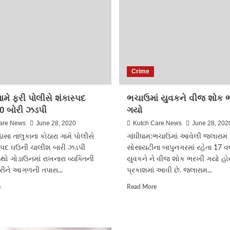
યુવકે
ઘાતક
ડીડીટી
હથિયારો
પી
વડે
લીધી
આધેડની
કરી
હત્યા
Crime
ગામે ફરી પોલીસે શંકાસ્પદ
ભચાઉમાં યુવકને વીજ શોક 
40 બોરી ઝડપી
ગયો
are News
June 28, 2020
Kutch Care News
June 28, 202
ા તાલુકાના કોઠારા ગામે પોલીસે
ગાંધીધામ:ભચાઉમાં આવેલી જલારામ
સ્પદ ઘઉની ચાલીશ બારી ઝડપી
સોસાયટીના બાપુનગરમાં રહેતા 17 વર
ો ગોડાઉનમાં રાખનારા વ્યક્તિની
યુવકને ને વીજ શોક ભરખી ગયો હો
રીને આગળની તપાસ...
પ્રકાશમાં આવી છે. જલારામ...
Read
Read
e
Read More
more
more
about
about
કોઠારા
ભચાઉમાં
ગામે
યુવકને