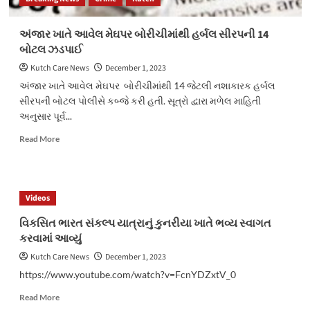
અંજાર ખાતે આવેલ મેઘપર બોરીચીમાંથી હર્બલ સીરપની 14
બોટલ ઝડપાઈ
Kutch Care News
December 1, 2023
અંજાર ખાતે આવેલ મેઘપર બોરીચીમાંથી 14 જેટલી નશાકારક હર્બલ
સીરપની બોટલ પોલીસે કબ્જે કરી હતી. સૂત્રો દ્વારા મળેલ માહિતી
અનુસાર પૂર્વ...
Read
Read More
more
about
અંજાર
ખાતે
Videos
આવેલ
મેઘપર
વિકસિત ભારત સંકલ્પ યાત્રાનું કુનરીયા ખાતે ભવ્ય સ્વાગત
બોરીચીમાંથી
કરવામાં આવ્યું
હર્બલ
સીરપની
Kutch Care News
December 1, 2023
14
https://www.youtube.com/watch?v=FcnYDZxtV_0
બોટલ
ઝડપાઈ
Read
Read More
more