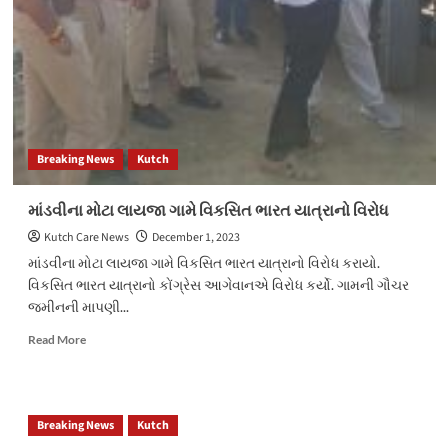
બોર્ડ
ઓફ
ડાયરેક્ટર્સની
બિનહરીફ
વરણી
કરાઈ
Breaking News
Kutch
માંડવીના મોટા લાયજા ગામે વિકસિત ભારત યાત્રાનો વિરોધ
Kutch Care News
December 1, 2023
માંડવીના મોટા લાયજા ગામે વિકસિત ભારત યાત્રાનો વિરોધ કરાયો.
વિકસિત ભારત યાત્રાનો કોંગ્રેસ આગેવાનએ વિરોધ કર્યો. ગામની ગૌચર
જમીનની માપણી...
Read
Read More
more
about
માંડવીના
મોટા
Breaking News
Kutch
લાયજા