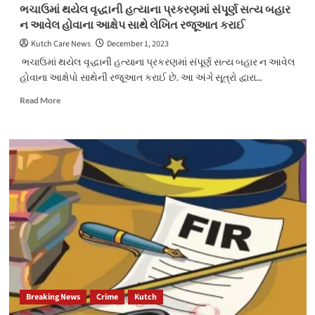
ગામે
ભચાઉમાં થયેલ વૃદ્ધાની હત્યાના પ્રકરણમાં સંપૂર્ણ સત્ય બહાર
વિકસિત
ન આવેલ હોવાના આક્ષેપ સાથે લેખિત રજૂઆત કરાઈ
ભારત
યાત્રાનો
Kutch Care News
December 1, 2023
વિરોધ
ભચાઉમાં થયેલ વૃદ્ધાની હત્યાના પ્રકરણમાં સંપૂર્ણ સત્ય બહાર ન આવેલ
હોવાના આક્ષેપો સાથેની રજૂઆત કરાઈ છે. આ અંગે સૂત્રો દ્વારા...
Read
Read More
more
about
ભચાઉમાં
થયેલ
વૃદ્ધાની
હત્યાના
પ્રકરણમાં
સંપૂર્ણ
સત્ય
બહાર
ન
આવેલ
હોવાના
આક્ષેપ
Breaking News
Crime
Kutch
સાથે
લેખિત