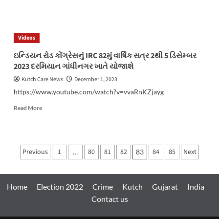
કાર્યક્રમ
more
યોજાયો
about
નડિયાદમાં
આયુર્વેદિક
Videos
સીરપને
લગતી
ઇન્ડિયન રોડ કોંગ્રેસનું IRC 82મું વાર્ષિક સત્ર 2થી 5 ડિસેમ્બર
ઘટના
2023 દરમિયાન ગાંધીનગર ખાતે યોજાશે
સંદર્ભે
સઘન
Kutch Care News
December 1, 2023
પોલીસ
https://www.youtube.com/watch?v=vvaRnKZjayg
તપાસ
હાથ
Read
Read More
ધરવામાં
more
આવી
about
ઇન્ડિયન
રોડ
Posts
Previous
1
80
81
82
84
85
Next
…
83
કોંગ્રેસનું
pagination
IRC
82મું
વાર્ષિક
Home
Election 2022
Crime
Kutch
Gujarat
India
સત્ર
Contact us
2થી
5
ડિસેમ્બર