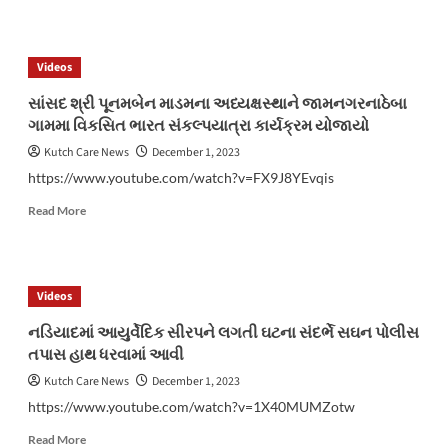
about
વિકસિત
ભારત
Videos
સંકલ્પ
યાત્રાનું
સાંસદ શ્રી પૂનમબેન માડમના અધ્યક્ષસ્થાને જામનગરનાઠેબા
કુનરીયા
ગામમા વિકસિત ભારત સંકલ્પયાત્રા કાર્યક્રમ યોજાયો
ખાતે
ભવ્ય
Kutch Care News
December 1, 2023
સ્વાગત
https://www.youtube.com/watch?v=FX9J8YEvqis
કરવામાં
આવ્યું
Read
Read More
more
about
સાંસદ
શ્રી
Videos
પૂનમબેન
માડમના
નડિયાદમાં આયુર્વેદિક સીરપને લગતી ઘટના સંદર્ભે સઘન પોલીસ
અધ્યક્ષસ્થાને
તપાસ હાથ ધરવામાં આવી
જામનગરનાઠેબા
ગામમા
Kutch Care News
December 1, 2023
વિકસિત
https://www.youtube.com/watch?v=1X40MUMZotw
ભારત
સંકલ્પયાત્રા
Read
Read More