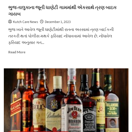
રજૂઆત
ભુજ તાલુકાના જૂની ધાણેટી ગામમાંથી એકસાથે ત્રણ બાઇક
કરાઈ
ગાયબ
Kutch Care News
December 1, 2023
ભુજ ખાતે આવેલ જૂની ધાણેટીમાંથી રાતના અરસામાં ત્રણ બાઈકની
તસ્કરી થતાં પોલીસ મથકે ફરિયાદ નોંધાવવામાં આવેલ છે. નોંધાવેલ
ફરિયાદ અનુસાર ગત...
Read
Read More
more
about
ભુજ
તાલુકાના
જૂની
ધાણેટી
ગામમાંથી
એકસાથે
ત્રણ
બાઇક
ગાયબ