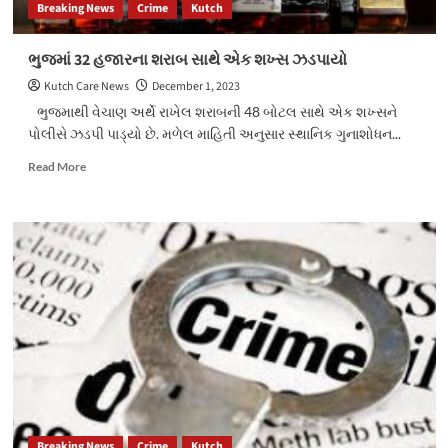
Breaking News
Crime
Kutch
ભુજમાં 32 હજારના શરાબ સાથે એક શખ્સ ઝડપાયો
Kutch Care News
December 1, 2023
ભુજમાથી વેચાણ અર્થે રાખેલ શરાબની 48 બોટલ સાથે એક શખ્સને
પોલીસે ઝડપી પાડ્યો છે. મળેલ માહિતી અનુસાર સ્થાનિક ગુનાશોધન...
Read
Read More
more
about
ભુજમાં
32
હજારના
શરાબ
સાથે
એક
શખ્સ
ઝડપાયો
Breaking News
Crime
Kutch