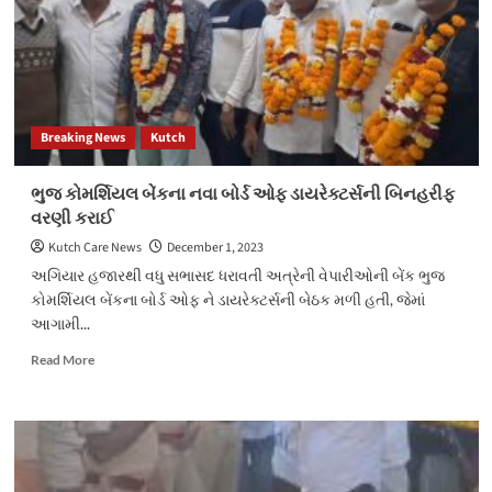
Breaking News
Kutch
ભુજ કોમર્શિયલ બેંકના નવા બોર્ડ ઓફ ડાયરેક્ટર્સની બિનહરીફ
વરણી કરાઈ
Kutch Care News
December 1, 2023
અગિયાર હજારથી વધુ સભાસદ ધરાવતી અત્રેની વેપારીઓની બેંક ભુજ
કોમર્શિયલ બેંકના બોર્ડ ઓફ ને ડાયરેક્ટર્સની બેઠક મળી હતી, જેમાં
આગામી...
Read
Read More
more
about
ભુજ
કોમર્શિયલ
બેંકના
નવા