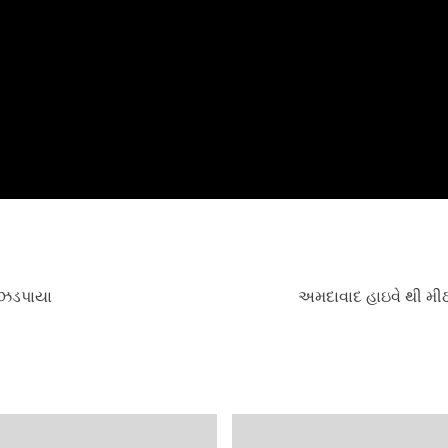
 ઝડપાયા
અમદાવાદ હાઇવે થી મીઠ