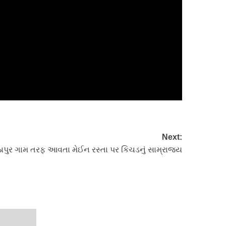
Next:
ાપુર ગામ તરફ આવતા મેઈન રસ્તા પર કિચડનું સામ્રાજ્ય