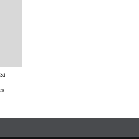
યા
026