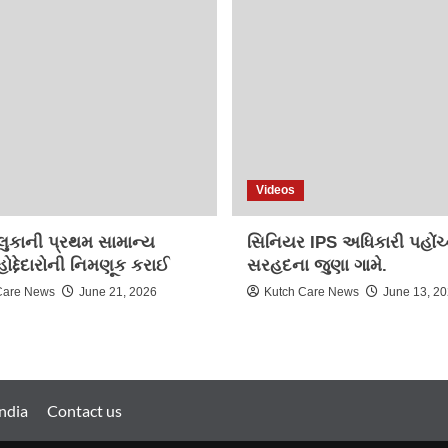
Videos
લુકાની પ્રથમ સામાન્ય
સિનિયર IPS અધિકારી પહોંચ્
હોદ્દેદારોની નિમણૂક કરાઈ
સરહદના જુણા ગામે.
Care News
June 21, 2026
Kutch Care News
June 13, 2
ndia
Contact us