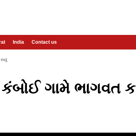
rat
India
Contact us
ાયું
 કંબોઈ ગામે ભાગવત 