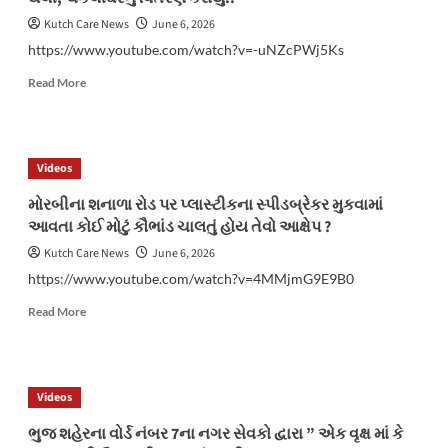
તુજકો
અર્પણ”
Kutch Care News
June 6, 2026
અભિગમ
https://www.youtube.com/watch?v=-uNZcPWj5Ks
અંતર્ગત
ગુમ
Read
Read More
થયેલ
more
મોબાઈલ
about
શોધી
માનવજ્યોત
અરજદારોને
દ્વારા
Videos
સોપ્ય..
વિશ્વપર્યાવરણ
દિને
મોરબીના શનાળા રોડ પર પ્લાસ્ટીકના સ્પીડબ્રેકર મુકવામાં
તુલસીરોપા,
આવતા કોઈ મોટું કૌભાંડ ચાલતું હોય તેવો આક્ષેપ ?
કાપડની
થેલી,
Kutch Care News
June 6, 2026
ચકલીઘરનું
https://www.youtube.com/watch?v=4MMjmG9E9B0
વિતરણ
કરાયું..
Read
Read More
more
about
મોરબીના
શનાળા
Videos
રોડ
પર
ભુજ શહેરના વોર્ડ નંબર 7ના નગર સેવકો દ્વારા ” એક વૃક્ષ માં કે
પ્લાસ્ટીકના