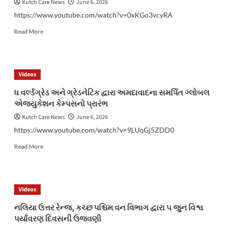
માટલાંનું
Kutch Care News
June 6, 2026
વિતરણ
https://www.youtube.com/watch?v=0xKGo3vcyRA
કરાયું
Read
Read More
more
about
“અઘોરી
મ્યુઝિક”દ્વારા
Videos
લોન્ચ
થઈ
ધ વર્લ્ડગ્રેડ અને ગ્રેડનેટિક દ્વારા અમદાવાદના સમર્પિત ગ્લોબલ
રહ્યું
એજ્યુકેશન કેમ્પસનો પ્રારંભ
છે
નવું
Kutch Care News
June 6, 2026
આલ્બમ
https://www.youtube.com/watch?v=9LUqGj5ZDD0
“વેલકમ
ટુ
Read
Read More
ગુજરાત”
more
about
ધ
વર્લ્ડગ્રેડ
Videos
અને
ગ્રેડનેટિક
નલિયા ઉત્તર રેન્જ, કચ્છ પશ્ચિમ વન વિભાગ દ્વારા ૫ જુન વિશ્વ
દ્વારા
પર્યાવરણ દિવસની ઉજવણી
અમદાવાદના