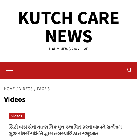
Skip
KUTCH CARE
to
content
NEWS
DAILY NEWS 24/7 LIVE
Primary
Menu
HOME
VIDEOS
PAGE 3
Videos
Videos
સિટી બસ સેવા તાત્કાલિક પુનઃસ્થાપિત કરવા બાબતે સર્વોત્તમ
ભુજ સંઘર્સ સમિતિ દ્વારા નગરપાલિકાને રજૂઆત