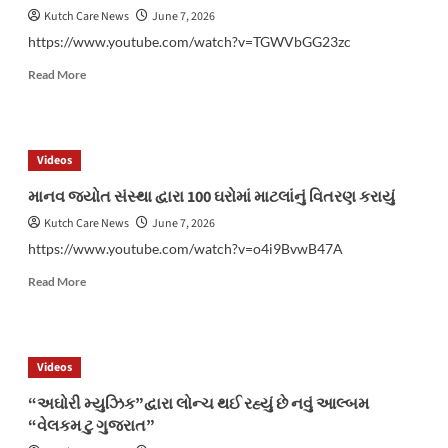
Kutch Care News
June 7, 2026
https://www.youtube.com/watch?v=TGWVbGG23zc
Read
Read More
more
about
સિટી
બસ
Videos
સેવા
તાત્કાલિક
માનવ જ્યોત સંસ્થા દ્વારા 100 ઘરોમાં માટલાંનું વિતરણ કરાયું
પુનઃસ્થાપિત
Kutch Care News
June 7, 2026
કરવા
બાબતે
https://www.youtube.com/watch?v=o4i9BvwB47A
સર્વોત્તમ
Read
ભુજ
Read More
more
સંઘર્સ
about
સમિતિ
માનવ
દ્વારા
જ્યોત
નગરપાલિકાને
Videos
સંસ્થા
રજૂઆત
દ્વારા
“અઘોરી મ્યુઝિક”દ્વારા લોન્ચ થઈ રહ્યું છે નવું આલ્બમ
100
“વેલકમ ટુ ગુજરાત”
ઘરોમાં