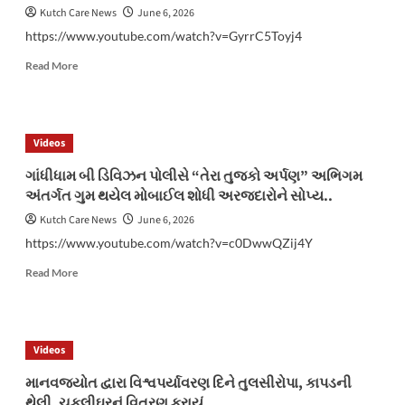
સમર્પિત
Kutch Care News
June 6, 2026
ગ્લોબલ
https://www.youtube.com/watch?v=GyrrC5Toyj4
એજ્યુકેશન
કેમ્પસનો
Read
Read More
પ્રારંભ
more
about
નલિયા
ઉત્તર
Videos
રેન્જ,
કચ્છ
ગાંધીધામ બી ડિવિઝન પોલીસે “તેરા તુજકો અર્પણ” અભિગમ
પશ્ચિમ
અંતર્ગત ગુમ થયેલ મોબાઈલ શોધી અરજદારોને સોપ્ય..
વન
વિભાગ
Kutch Care News
June 6, 2026
દ્વારા
https://www.youtube.com/watch?v=c0DwwQZij4Y
૫
જુન
Read
Read More
વિશ્વ
more
પર્યાવરણ
about
દિવસની
ગાંધીધામ
ઉજવણી
બી
Videos
ડિવિઝન
પોલીસે
માનવજ્યોત દ્વારા વિશ્વપર્યાવરણ દિને તુલસીરોપા, કાપડની
“તેરા
થેલી, ચકલીઘરનું વિતરણ કરાયું..