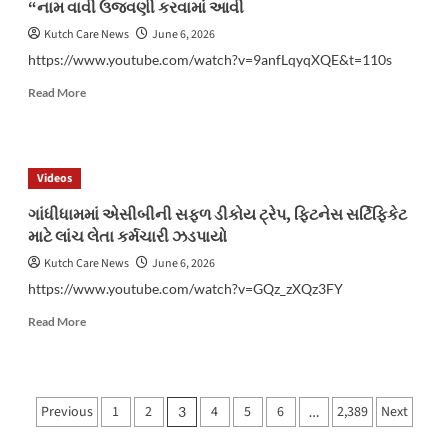
“નામ વાવી ઉજવણી કરવામાં આવી
સ્પીડબ્રેકર
મુકવામાં
Kutch Care News
June 6, 2026
આવતા
https://www.youtube.com/watch?v=9anfLqyqXQE&t=110s
કોઈ
મોટું
Read
Read More
કૌભાંડ
more
ચાલતું
about
હોય
ભુજ
તેવો
શહેરના
Videos
આક્ષેપ
વોર્ડ
?
નંબર
ગાંધીધામમાં એસીબીની સફળ ડીકોય ટ્રેપ, ફિટનેસ સર્ટિફિકેટ
7ના
માટે લાંચ લેતા કર્મચારી ઝડપાયો
નગર
સેવકો
Kutch Care News
June 6, 2026
દ્વારા
https://www.youtube.com/watch?v=GQz_zXQz3FY
”
એક
Read
Read More
વૃક્ષ
more
માં
about
કે
ગાંધીધામમાં
“નામ
એસીબીની
Posts
Previous
1
2
4
5
6
2,389
Next
3
…
વાવી
સફળ
pagination
ઉજવણી
ડીકોય