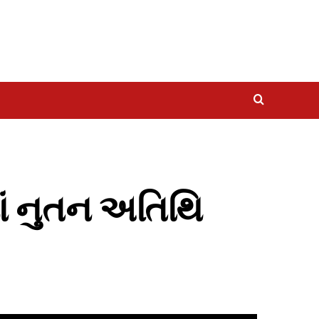
માં નુતન અતિથિ