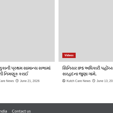
Videos
લુકાની પ્રથમ સામાન્ય સભામાં
સિનિયર IPS અધિકારી પહોંચ્ય
રોની નિમણૂક કરાઈ
સરહદના જુણા ગામે.
Care News
June 21, 2026
Kutch Care News
June 13, 2
ndia
Contact us