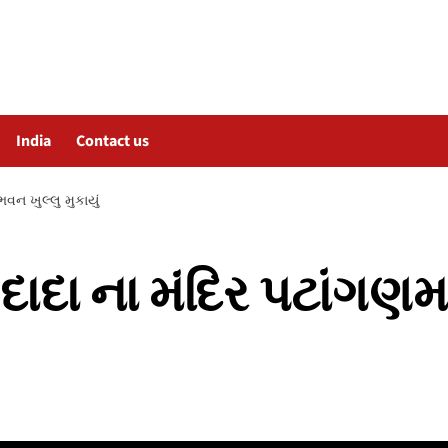
India
Contact us
વન ખુલ્લુ મુકાયું
 દાદા ના મંદિર પટાંગણ