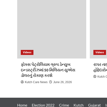
Videos
Videos
ફોક્સ પેટ્રોલિયમ ગ્રુપ ડેન્યુબ
રાપર તા
ઇન્ડસ્ટ્રીઝમાં 50 મિલિયન યુએસ
હોદ્દેદા
ડોલરનું રોકાણ કરશે
Kutch 
Kutch Care News
June 26, 2026
Home
Election 2022
Crime
Kutch
Gujarat
I