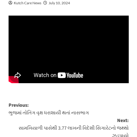
Kutch Care News
July 10, 2024
Post
Previous:
ભુજમાં તોતિંગ વૃક્ષ ધરાશાયી થતાં નાસભાગ
navigation
Next:
સામખિયાળી પાસેથી 3.77 લાખની વિદેશી સિગારેટનો જથ્થો
ઝડપાયો