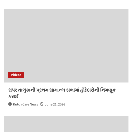
Videos
રાપર તાલુકાની પ્રથમ સામાન્ય સભામાં હોદ્દેદારોની નિમણૂક
કરાઈ
Kutch Care News
June 21, 2026