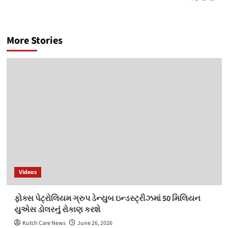
More Stories
Videos
ફોક્સ પેટ્રોલિયમ ગ્રુપ ડેન્યુબ ઇન્ડસ્ટ્રીઝમાં 50 મિલિયન
યુએસ ડોલરનું રોકાણ કરશે
Kutch Care News
June 26, 2026