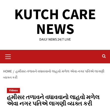
Skip
KUTCH CARE
to
content
NEWS
DAILY NEWS 24/7 LIVE
Primary
Menu
HOME
હમીસર તળાવને વધાવવાનો લાહવો મળેલ એવા નગર પતિએ લાગણી
વ્યક્ત કરી
Videos
હમીસર તળાવને વધાવવાનો લાહવો મળેલ
એવા નગર પતિએ લાગણી વ્યક્ત કરી