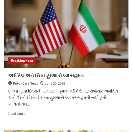
સ્વામિનારાયણ
મંદિર
ખાતે
28
જૂન
2026
ના
રોજ
મહા
જલ
Breaking News
અભિષેક
તેમજ
મહા
અમેરિકા અને ઈરાન હુમલા રોકવા સહમત
આરતી
Kutch Care News
June 30, 2026
નું
કરાયું
છેલ્લા ત્રણ દિવસથી સામસામા હુમલા કરીને ઉચાટ સર્જનાર અમેરિકા
આયોજન
અને ઈરાને સોમવારે સૈન્ય હુમલા રોકવા પર સહમતી સાધી હતી.
આવતીકાલે...
Read
Read More
more
about
અમેરિકા