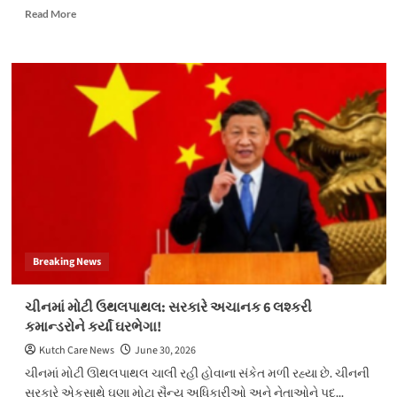
પ્રતિબંધ
Read
Read More
more
about
`ટીમ
મોદી’ના
નવા
ચેહરા
પર
અટકળો
Breaking News
ચીનમાં મોટી ઉથલપાથલ: સરકારે અચાનક 6 લશ્કરી
કમાન્ડરોને કર્યાં ઘરભેગા!
Kutch Care News
June 30, 2026
ચીનમાં મોટી ઊથલપાથલ ચાલી રહી હોવાના સંકેત મળી રહ્યા છે. ચીનની
સરકારે એકસાથે ઘણા મોટા સૈન્ય અધિકારીઓ અને નેતાઓને પદ...