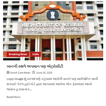
ભારતીય
સમુદાયને
મળી
મોદી
ભારત
માટે
રવાના
Breaking News
India
ખાનગી સ્થળે અપમાન પણ એટ્રોસીટી
Kutch Care News
June 30, 2026
copy image શું ઘરઆંગણે કહેવામાં આવેલી વાતને પણ સાર્વજનિક માની
શકાય? કેરળ હાઈકોર્ટ દ્વારા આપવામાં આવેલા એક ફેંસલામાં આનો
જવાબ હકારાત્મક...
Read
Read More
more
about