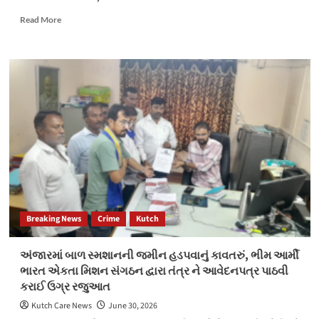
Read
Read More
more
about
ચીનમાં
મોટી
ઉથલપાથલ:
સરકારે
અચાનક
6
લશ્કરી
કમાન્ડરોને
કર્યાં
ઘરભેગા!
Breaking News
Crime
Kutch
અંજારમાં બાળ સ્મશાનની જમીન હડપવાનું કાવતરું, ભીમ આર્મી
ભારત એકતા મિશન સંગઠન દ્વારા તંત્ર ને આવેદનપત્ર પાઠવી
કરાઈ ઉગ્ર રજુઆત
Kutch Care News
June 30, 2026