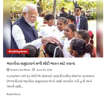
અને
ઈરાન
હુમલા
રોકવા
સહમત
Breaking News
ભારતીય સમુદાયને મળી મોદી ભારત માટે રવાના
Kutch Care News
June 30, 2026
વડાપ્રધાન નરેન્દ્ર મોદીએ સોમવારે ત્રણ દિવસીય સેશલ્સ પ્રવાસના
છેલ્લા દિવસે ભારતીય સમુદાયના લોકો સાથે વાતચીત કરી હતી અને
તેમની સાથે...
Read
Read More
more
about