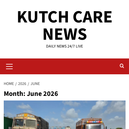
Skip
KUTCH CARE
to
content
NEWS
DAILY NEWS 24/7 LIVE
Primary
Menu
HOME
2026
JUNE
Month:
June 2026