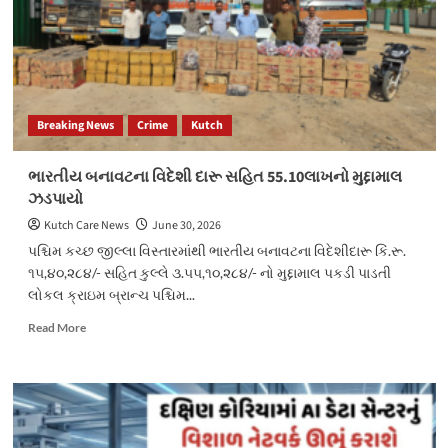
Breaking News
Crime
Kutch
ભારતીય બનાવટના વિદેશી દારૂ સહિત 55.10લાખનો મુદ્દામાલ
ઝડપાયો
Kutch Care News
June 30, 2026
પશ્ચિમ કચ્છ જીલ્લા વિસ્તારમાંથી ભારતીય બનાવટના વિદેશીદારૂ કિં.રૂ.
૧૫,૪૦,૨૮૪/- સહિત કુલ્લે ૩.૫૫,૧૦,૨૮૪/- નો મુદ્દામાલ પકડી પાડતી
લોકલ ક્રાઇમ બ્રાન્ચ પશ્ચિમ...
Read
Read More
more
about
ભારતીય
બનાવટના
વિદેશી
દારૂ