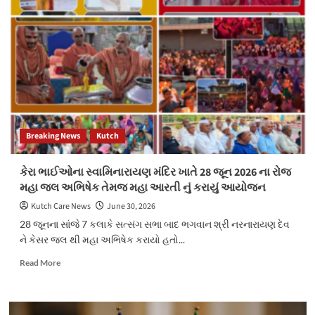
સામે
AIની
રેસમાં
સામેલ
થશે
દક્ષિણ
કોરિયા,
એઆઈ
ચિપ
માટે
Breaking News
Kutch
576
અબજ
ડોલરનું
કેરા ભાઈઓના સ્વામિનારાયણ મંદિર ખાતે 28 જૂન 2026 ના રોજ
રોકાણ
મહા જલ અભિષેક તેમજ મહા આરતી નું કરાયું આયોજન
કરશે
Kutch Care News
June 30, 2026
28 જૂનના સાંજે 7 કલાકે સત્સંગ સભા બાદ ભગવાન શ્રી નરનારાયણ દેવ
ને કેસર જલ થી મહા અભિષેક કરાયો હતો...
Read
Read More
more
about
કેરા
ભાઈઓના