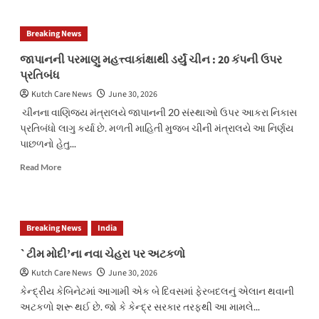
ખાનગી
સ્થળે
Breaking News
અપમાન
પણ
જાપાનની પરમાણુ મહત્ત્વાકાંક્ષાથી ડર્યું ચીન : 20 કંપની ઉપર
એટ્રોસીટી
પ્રતિબંધ
Kutch Care News
June 30, 2026
ચીનના વાણિજ્ય મંત્રાલયે જાપાનની 20 સંસ્થાઓ ઉપર આકરા નિકાસ
પ્રતિબંધો લાગુ કર્યા છે. મળતી માહિતી મુજબ ચીની મંત્રાલયે આ નિર્ણય
પાછળનો હેતુ...
Read
Read More
more
about
જાપાનની
પરમાણુ
Breaking News
India
મહત્ત્વાકાંક્ષાથી
ડર્યું
`ટીમ મોદી’ના નવા ચેહરા પર અટકળો
ચીન
Kutch Care News
June 30, 2026
:
20
કેન્દ્રીય કેબિનેટમાં આગામી એક બે દિવસમાં ફેરબદલનું એલાન થવાની
કંપની
અટકળો શરૂ થઈ છે. જો કે કેન્દ્ર સરકાર તરફથી આ મામલે...
ઉપર