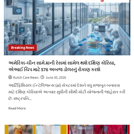
સહિત
55.10લાખનો
મુદ્દામાલ
ઝડપાયો
Breaking News
અમેરિકા-ચીન સામે AIની રેસમાં સામેલ થશે દક્ષિણ કોરિયા,
એઆઈ ચિપ માટે 576 અબજ ડોલરનું રોકાણ કરશે
Kutch Care News
June 30, 2026
આર્ટિફિશિયલ ઈન્ટેલિજન્સ (ai) સેક્ટરમાં દેશને વધુ મજબૂત બનાવવા
માટે દક્ષિણ કોરિયાએ અત્યાર સુધીની સૌથી મોટી યોજનાની જાહેરાત કરી
છે. રાષ્ટ્રપતિ...
Read
Read More
more
about
અમેરિકા-
ચીન