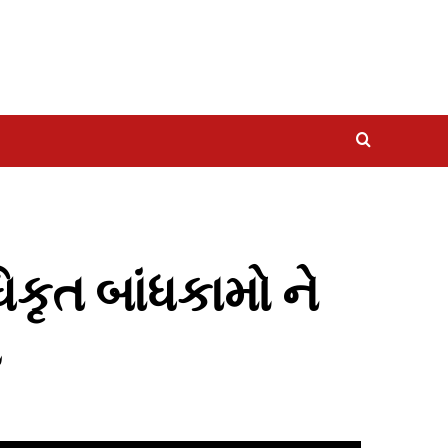
કૃત બાંધકામો ને
લ