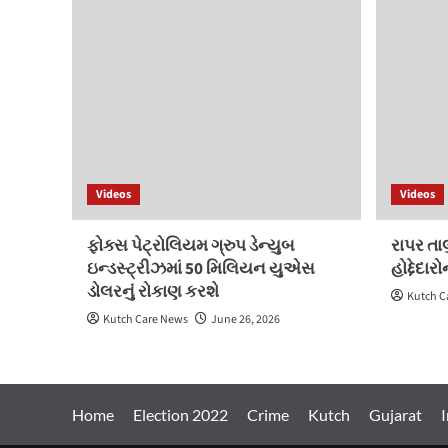
Videos
Videos
ફોક્સ પેટ્રોલિયમ ગ્રુપ ડેન્યુબ
રાપર તા
ઇન્ડસ્ટ્રીઝમાં 50 મિલિયન યુએસ
હોદ્દેદા
ડોલરનું રોકાણ કરશે
Kutch C
Kutch Care News
June 26, 2026
Home
Election 2022
Crime
Kutch
Gujarat
I