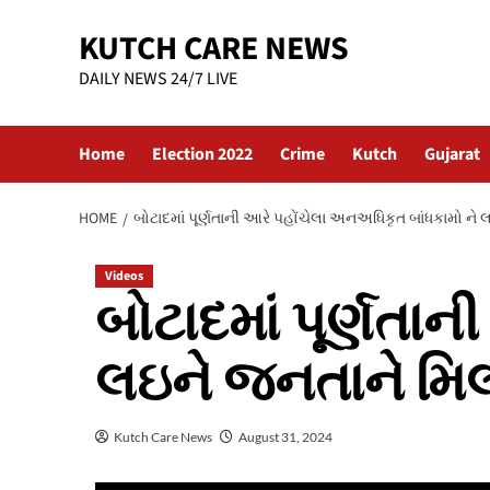
Skip
KUTCH CARE NEWS
to
content
DAILY NEWS 24/7 LIVE
Home
Election 2022
Crime
Kutch
Gujarat
HOME
બોટાદમાં પૂર્ણતાની આરે પહોંચેલા અનઅધિકૃત બાંધકામો 
Videos
બોટાદમાં પૂર્ણતા
લઇને જનતાને મિ
Kutch Care News
August 31, 2024