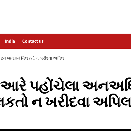
India
Contact us
ને લઇને જનતાને મિલકતો ન ખરીદવા અપિલ
ની આરે પહોંચેલા અનઅધિ
લકતો ન ખરીદવા અપિ