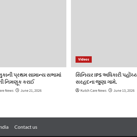
Videos
લુકાની પ્રથમ સામાન્ય સભામાં
સિનિયર IPS અધિકારી પહોંચ્ય
રોની નિમણૂક કરાઈ
સરહદના જુણા ગામે.
are News
June 21, 2026
Kutch Care News
June 13, 2026
ndia
Contact us