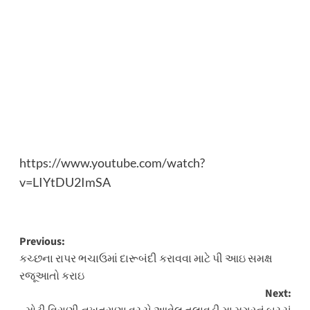
https://www.youtube.com/watch?
v=LIYtDU2ImSA
Post
Previous:
કચ્છના રાપર ભચાઉમાં દારૂબંદી કરાવવા માટે પી આઇ સમક્ષ
navigation
રજૂઆતો કરાઇ
Next: