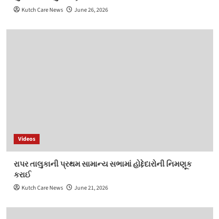
Kutch Care News
June 26, 2026
Videos
રાપર તાલુકાની પ્રથમ સામાન્ય સભામાં હોદ્દેદારોની નિમણૂક
કરાઈ
Kutch Care News
June 21, 2026