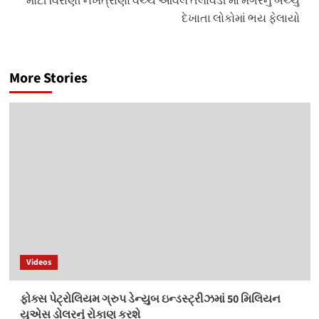
મોટી વિરાણી નખત્રાણા વચ્ચે આવેલ તલાવડી મા મગરનું બચ્ચું
દેખાતા લોકોમાં ભય ફેલાયો
More Stories
Videos
ફોક્સ પેટ્રોલિયમ ગ્રુપ ડેન્યુબ ઇન્ડસ્ટ્રીઝમાં 50 મિલિયન
યુએસ ડોલરનું રોકાણ કરશે