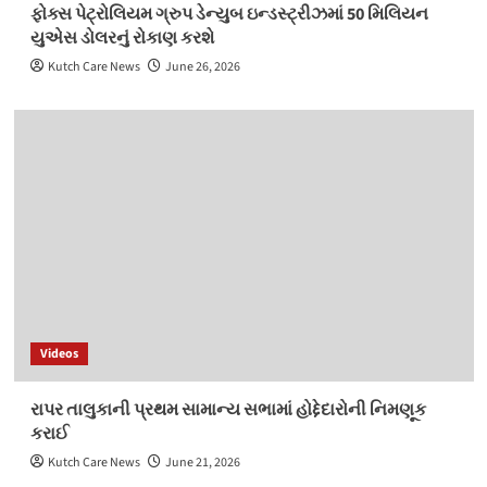
ફોક્સ પેટ્રોલિયમ ગ્રુપ ડેન્યુબ ઇન્ડસ્ટ્રીઝમાં 50 મિલિયન
યુએસ ડોલરનું રોકાણ કરશે
Kutch Care News
June 26, 2026
Videos
રાપર તાલુકાની પ્રથમ સામાન્ય સભામાં હોદ્દેદારોની નિમણૂક
કરાઈ
Kutch Care News
June 21, 2026