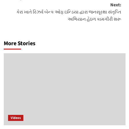
Next:
કેરા ખાતે રિઝર્વ બેન્ક ઓફ ઇન્ડિયા દ્વારા જનસૂરક્ષા સંતૃપ્તિ
અભિયાન હેઠળ કામગીરી શરૂ
More Stories
Videos