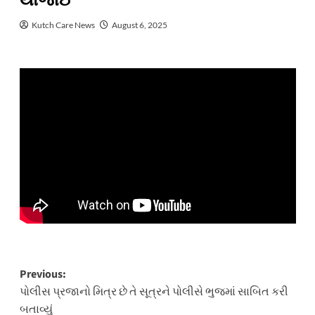
યોજાઈ
Kutch Care News
August 6, 2025
Post
Previous:
પોલીસ પ્રજાનો મિત્ર છે તે સૂત્રને પોલીસે ભુજમાં સાબિત કરી
navigation
બતાવ્યું