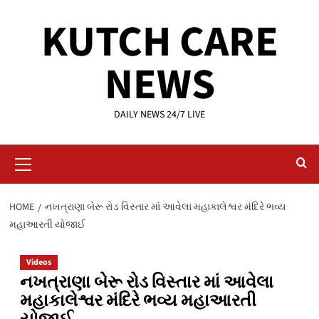
Skip
KUTCH CARE
to
content
NEWS
DAILY NEWS 24/7 LIVE
Primary
Menu
HOME
નખત્રાણા બેરૂ રોડ વિસ્તાર માં આવેલા મહાકાલેશ્વર મંદિરે ભવ્ય
મહાઆરતી યોજાઈ
Videos
નખત્રાણા બેરૂ રોડ વિસ્તાર માં આવેલા
મહાકાલેશ્વર મંદિરે ભવ્ય મહાઆરતી