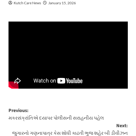
Kutch Care News
January 15, 2026
Post
Previous:
મકરસંક્રાંતિએ દયાપર પોલીસની સરાહનીય પહેલ
navigation
Next:
જુગારનો ગણનાપાત્ર કેસ શોધી કાઢતી ભુજ શહેર બી ડીવીઝન