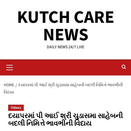
Skip
KUTCH CARE
to
content
NEWS
DAILY NEWS 24/7 LIVE
Primary
Menu
HOME
દયાપરમાં પી આઈ શ્રી ચુડાસમા સાહેબની બદલી નિમિત્તે ભાવભીની
વિદાય
Videos
દયાપરમાં પી આઈ શ્રી ચુડાસમા સાહેબની
બદલી નિમિત્તે ભાવભીની વિદાય