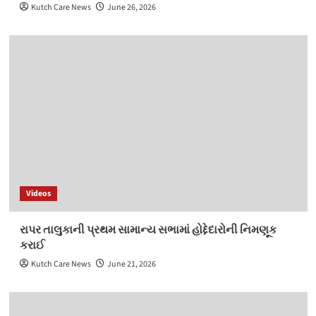
Kutch Care News
June 26, 2026
Videos
રાપર તાલુકાની પ્રથમ સામાન્ય સભામાં હોદ્દેદારોની નિમણૂક
કરાઈ
Kutch Care News
June 21, 2026