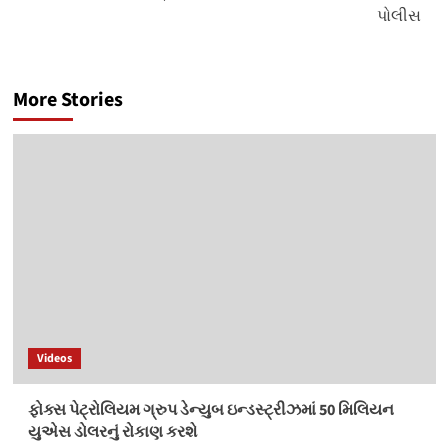
પોલીસ
More Stories
Videos
ફોક્સ પેટ્રોલિયમ ગ્રુપ ડેન્યુબ ઇન્ડસ્ટ્રીઝમાં 50 મિલિયન
યુએસ ડોલરનું રોકાણ કરશે