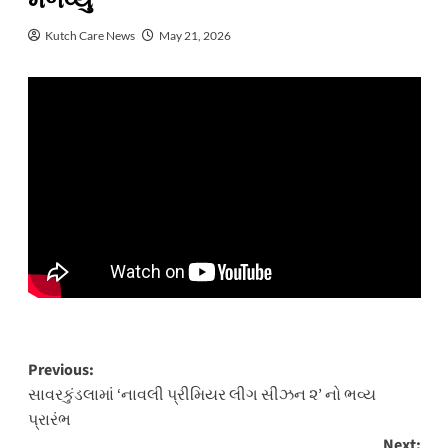
મેળવ્યું
Kutch Care News
May 21, 2026
Post
Previous:
સાવરકુંડલામાં ‘નાવલી પ્રીમિયર લીગ સીઝન ૨’ નો ભવ્ય
navigation
પ્રારંભ
Next: