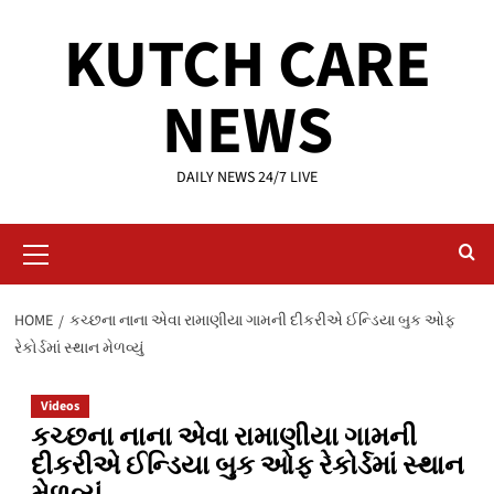
Skip
KUTCH CARE
to
content
NEWS
DAILY NEWS 24/7 LIVE
Primary
Menu
HOME
કચ્છના નાના એવા રામાણીયા ગામની દીકરીએ ઈન્ડિયા બુક ઓફ
રેકોર્ડમાં સ્થાન મેળવ્યું
Videos
કચ્છના નાના એવા રામાણીયા ગામની
દીકરીએ ઈન્ડિયા બુક ઓફ રેકોર્ડમાં સ્થાન