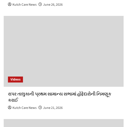
Kutch Care News
June 26, 2026
Videos
રાપર તાલુકાની પ્રથમ સામાન્ય સભામાં હોદ્દેદારોની નિમણૂક
કરાઈ
Kutch Care News
June 21, 2026