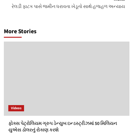
રેલડી ફાટક પાસે જમીન ધરાવતા ખેડૂતો સાથે હળાહળ અન્યાય
More Stories
Videos
ફોક્સ પેટ્રોલિયમ ગ્રુપ ડેન્યુબ ઇન્ડસ્ટ્રીઝમાં 50 મિલિયન
યુએસ ડોલરનું રોકાણ કરશે