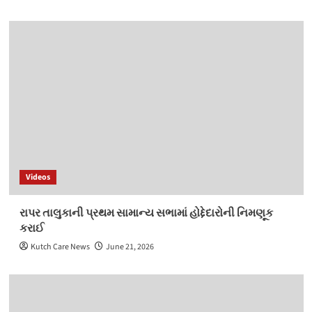
Videos
રાપર તાલુકાની પ્રથમ સામાન્ય સભામાં હોદ્દેદારોની નિમણૂક
કરાઈ
Kutch Care News
June 21, 2026