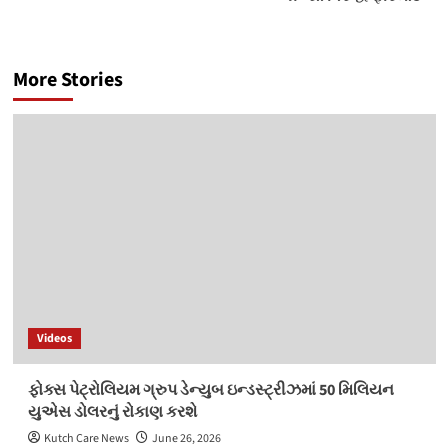
More Stories
Videos
ફોક્સ પેટ્રોલિયમ ગ્રુપ ડેન્યુબ ઇન્ડસ્ટ્રીઝમાં 50 મિલિયન
યુએસ ડોલરનું રોકાણ કરશે
Kutch Care News
June 26, 2026