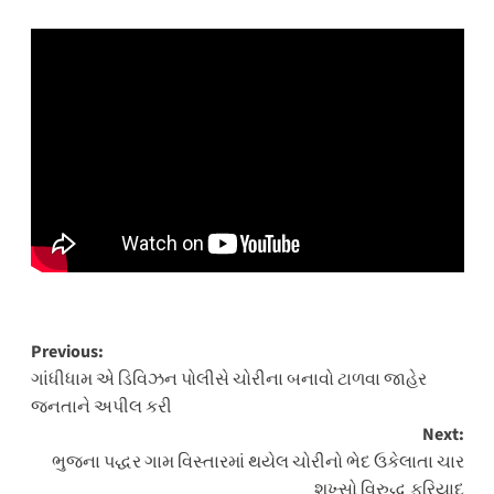
Post
Previous:
ગાંધીધામ એ ડિવિઝન પોલીસે ચોરીના બનાવો ટાળવા જાહેર
navigation
જનતાને અપીલ કરી
Next:
ભુજના પદ્ધર ગામ વિસ્તારમાં થયેલ ચોરીનો ભેદ ઉકેલાતા ચાર
શખ્સો વિરુદ્ધ ફરિયાદ