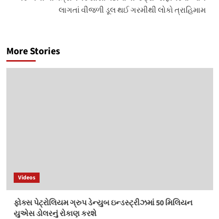
લાગતાં વીજળી ડૂલ થઈ ગરમીથી લોકો ત્રાહિમામ
More Stories
Videos
ફોક્સ પેટ્રોલિયમ ગ્રુપ ડેન્યુબ ઇન્ડસ્ટ્રીઝમાં 50 મિલિયન
યુએસ ડોલરનું રોકાણ કરશે