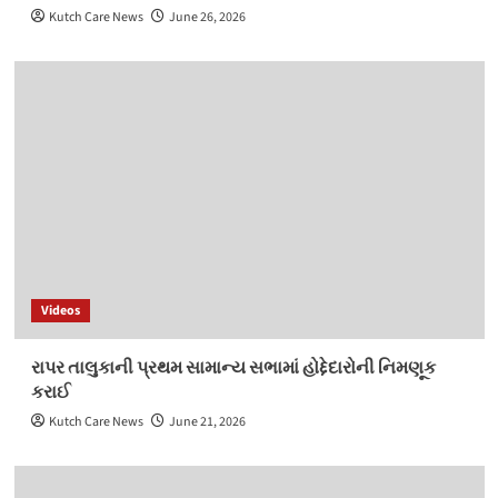
Kutch Care News
June 26, 2026
Videos
રાપર તાલુકાની પ્રથમ સામાન્ય સભામાં હોદ્દેદારોની નિમણૂક
કરાઈ
Kutch Care News
June 21, 2026