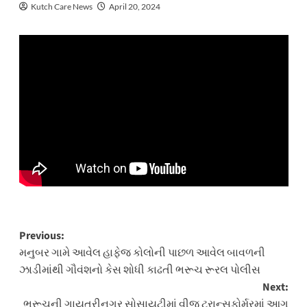
Kutch Care News
April 20, 2024
Post
Previous:
મનુબર ગામે આવેલ હાફેજ કોલોની પાછળ આવેલ બાવળની
navigation
ઝાડીમાંથી ગૌવંશનો કેસ શોધી કાઢતી ભરૂચ રૂરલ પોલીસ
Next:
ભરૂચની ગાયત્રીનગર સોસાયટીમાં વીજ ટ્રાન્સફોર્મરમાં આગ