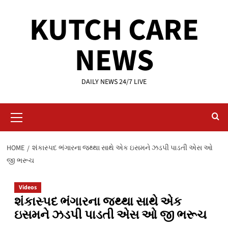
Skip
KUTCH CARE
to
content
NEWS
DAILY NEWS 24/7 LIVE
Primary
Menu
HOME
શંકાસ્પદ ભંગારના જથ્થા સાથે એક ઇસમને ઝડપી પાડતી એસ ઓ
જી ભરૂચ
Videos
શંકાસ્પદ ભંગારના જથ્થા સાથે એક
ઇસમને ઝડપી પાડતી એસ ઓ જી ભરૂચ