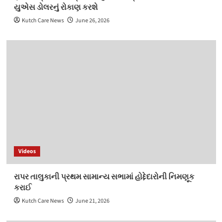
યુએસ ડોલરનું રોકાણ કરશે
Kutch Care News
June 26, 2026
Videos
રાપર તાલુકાની પ્રથમ સામાન્ય સભામાં હોદ્દેદારોની નિમણૂક
કરાઈ
Kutch Care News
June 21, 2026