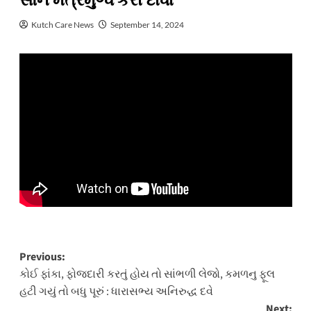
સૌને મંત્રમુગ્ધ કરી દીધા
Kutch Care News
September 14, 2024
Post
Previous:
કોઈ ફાંકા, ફોજદારી કરતું હોય તો સાંભળી લેજો, કમળનુ ફૂલ
navigation
હટી ગયું તો બધુ પૂરું : ધારાસભ્ય અનિરુદ્ધ દવે
Next: