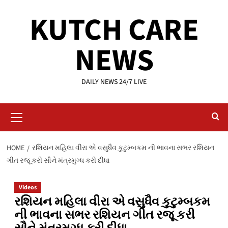
Skip
KUTCH CARE
to
content
NEWS
DAILY NEWS 24/7 LIVE
Primary
Menu
HOME
રશિયન મહિલા વીરા એ વસુધૈવ કુટુમ્બકમ ની ભાવના સભર રશિયન
ગીત રજૂ કરી સૌને મંત્રમુગ્ધ કરી દીધા
Videos
રશિયન મહિલા વીરા એ વસુધૈવ કુટુમ્બકમ
ની ભાવના સભર રશિયન ગીત રજૂ કરી