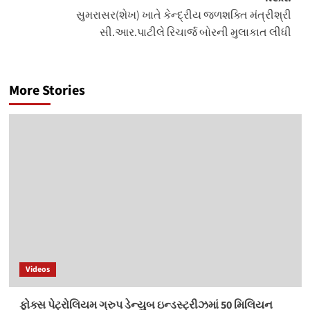
સુમરાસર(શેખ) ખાતે કેન્દ્રીય જળશક્તિ મંત્રીશ્રી
સી.આર.પાટીલે રિચાર્જ બોરની મુલાકાત લીધી
More Stories
Videos
ફોક્સ પેટ્રોલિયમ ગ્રુપ ડેન્યુબ ઇન્ડસ્ટ્રીઝમાં 50 મિલિયન