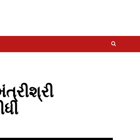
ંત્રીશ્રી
ીધી