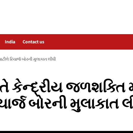
India
Contact us
ાટીલે રિચાર્જ બોરની મુલાકાત લીધી
ે કેન્દ્રીય જળશક્તિ મ
ાર્જ બોરની મુલાકાત લ