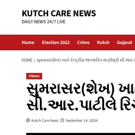
Skip
KUTCH CARE NEWS
to
content
DAILY NEWS 24/7 LIVE
Home
Election 2022
Crime
Kutch
Gujarat
HOME
સુમરાસર(શેખ) ખાતે કેન્દ્રીય જળશક્તિ મંત્રીશ્રી સી.આર.પ
Videos
સુમરાસર(શેખ) ખાત
સી.આર.પાટીલે રિચ
Kutch Care News
September 14, 2024