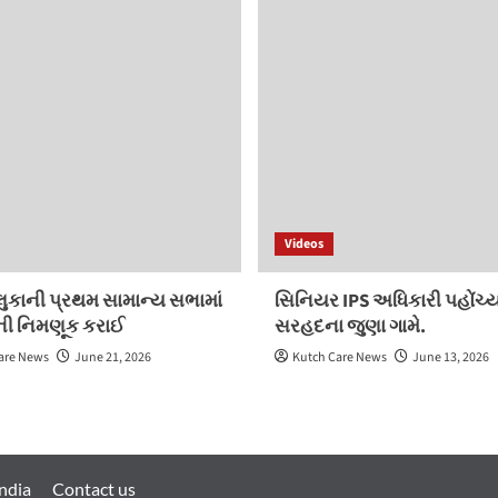
Videos
લુકાની પ્રથમ સામાન્ય સભામાં
સિનિયર IPS અધિકારી પહોંચ્ય
રોની નિમણૂક કરાઈ
સરહદના જુણા ગામે.
are News
June 21, 2026
Kutch Care News
June 13, 2026
ndia
Contact us