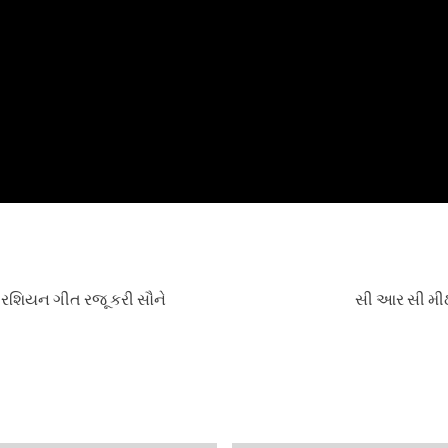
 રશિયન ગીત રજૂ કરી સૌને
સી આર સી મીઠી