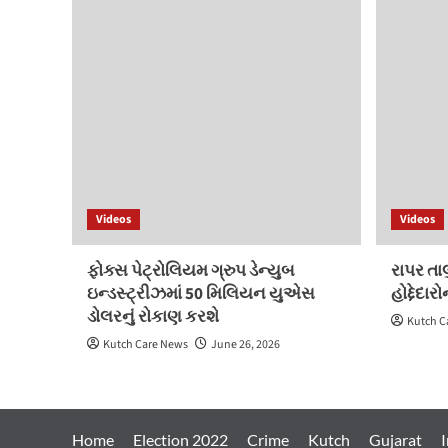
Videos
Videos
ફોક્સ પેટ્રોલિયમ ગ્રુપ ડેન્યુબ
રાપર તા
ઇન્ડસ્ટ્રીઝમાં 50 મિલિયન યુએસ
હોદ્દેદા
ડોલરનું રોકાણ કરશે
Kutch C
Kutch Care News
June 26, 2026
Home
Election 2022
Crime
Kutch
Gujarat
I