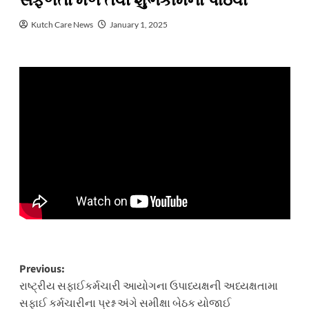
સફળતા મળે તેવી શુભકામના પાઠવી
Kutch Care News
January 1, 2025
Post
Previous:
રાષ્ટ્રીય સફાઈકર્મચારી આયોગના ઉપાધ્યક્ષની અધ્યક્ષતામા
navigation
સફાઈ કર્મચારીના પ્રશ્ન અંગે સમીક્ષા બેઠક યોજાઈ