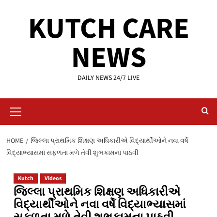
Skip
KUTCH CARE
to
content
NEWS
DAILY NEWS 24/7 LIVE
Primary
Menu
HOME
જિલ્લા પ્રાથમિક શિક્ષણ અધિકારીએ વિદ્યાર્થીઓને નવા વર્ષે
વિદ્યાભ્યાસમાં સફળતા મળે તેવી શુભકામના પાઠવી
Kutch
Videos
જિલ્લા પ્રાથમિક શિક્ષણ અધિકારીએ
વિદ્યાર્થીઓને નવા વર્ષે વિદ્યાભ્યાસમાં