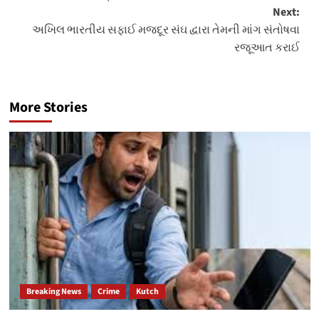
Next:
અખિલ ભારતીય સફાઈ મજદૂર સંઘ દ્વારા તેમની માંગ સંતોષવા
રજૂઆત કરાઈ
More Stories
Breaking News
Crime
Kutch