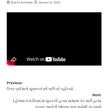
Kutch Care News
January 31, 2025
Post
Previous:
ઉત્તર પ્રદેશનો યુવાન છ વર્ષ પછી ઘરે પહોંચ્યો..
navigation
Next:
દહેજમાં રૂમ વિવાદમાં યુવકની હત્યા માથામાં બેટ મારી હત્યા
કરનાર આરોપી જોલવા ગામ પાસેથી ઝડપાયો