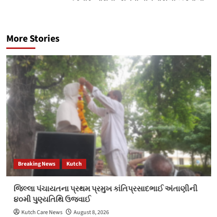
More Stories
Breaking News
Kutch
જિલ્લા પંચાયતના પ્રથમ પ્રમુખ કાંતિપ્રસાદભાઈ અંતાણીની
૪૦મી પુણ્યતિથિ ઉજવાઈ
Kutch Care News
August 8, 2026