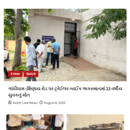
Crime
Kutch
ગાંધીધામ :શિણાય રોડ પર ટ્રેઈલર-બાઈક અકસ્માતમાં 23 વર્ષીય
યુવકનું મોત
Kutch Care News
August 8, 2026