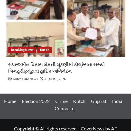
Breaking News
Kutch
રાપરજમીન વિકાસ બેંકની ચૂંટણીમાં કોંગ્રેસના સભ્યો
બિનહરીફચૂંટાતા હાર્દિક અભિનંદન
Kutch Care News
August 8, 2026
Home
Election 2022
Crime
Kutch
Gujarat
India
Contact us
Copyright © All rights reserved.
|
CoverNews
by AF