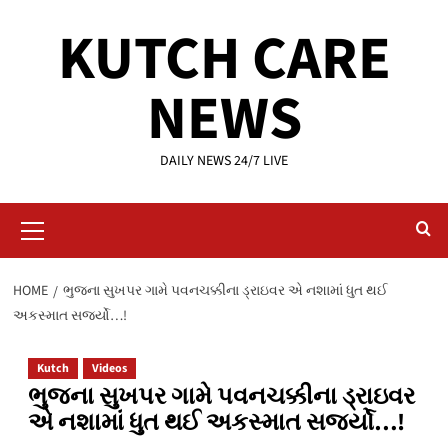
Skip
KUTCH CARE
to
content
NEWS
DAILY NEWS 24/7 LIVE
Primary
Menu
HOME
ભુજના સુખપર ગામે પવનચક્કીના ડ્રાઇવર એ નશામાં ધુત થઈ
અકસ્માત સર્જ્યો…!
Kutch
Videos
ભુજના સુખપર ગામે પવનચક્કીના ડ્રાઇવર
એ નશામાં ધુત થઈ અકસ્માત સર્જ્યો…!