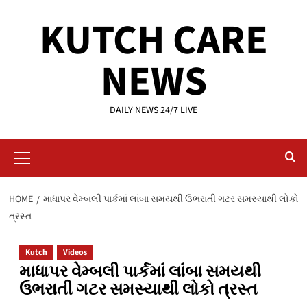
Skip
KUTCH CARE
to
content
NEWS
DAILY NEWS 24/7 LIVE
Primary
Menu
HOME
માધાપર વેમ્બલી પાર્કમાં લાંબા સમયથી ઉભરાતી ગટર સમસ્યાથી લોકો
ત્રસ્ત
Kutch
Videos
માધાપર વેમ્બલી પાર્કમાં લાંબા સમયથી
ઉભરાતી ગટર સમસ્યાથી લોકો ત્રસ્ત