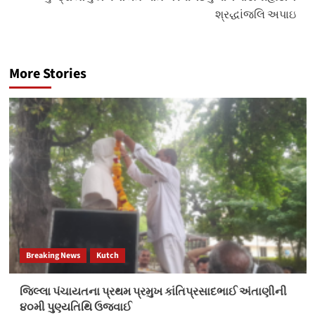
શ્રદ્ધાંજલિ અપાઇ
More Stories
Breaking News
Kutch
જિલ્લા પંચાયતના પ્રથમ પ્રમુખ કાંતિપ્રસાદભાઈ અંતાણીની
૪૦મી પુણ્યતિથિ ઉજવાઈ