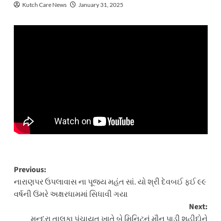
Kutch Care News
January 31, 2025
Post
Previous:
નારાણપર ઉપલાવાસ ના પૂજ્ય મહંત સાં. યો શ્રી દેવબઈ ફઈ ૯૯
navigation
વર્ષની ઉંમરે અક્ષરધામમાં સિધાવી ગયા
Next:
મુન્દ્રા તાલુકા પંચાયત ખાતે બે મિનિટનું મૌન પાડી શહીદોને