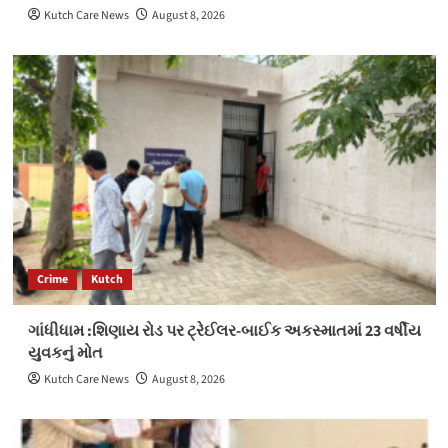
Kutch Care News
August 8, 2026
Crime
Kutch
ગાંધીધામ :શિણાય રોડ પર ટ્રેઈલર-બાઈક અકસ્માતમાં 23 વર્ષીય
યુવકનું મોત
Kutch Care News
August 8, 2026