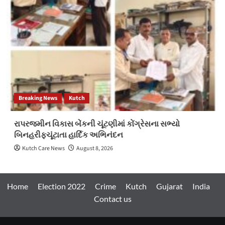
Breaking News
Kutch
રાપરજમીન વિકાસ બેંકની ચૂંટણીમાં કોંગ્રેસના સભ્યો
બિનહરીફચૂંટાતા હાર્દિક અભિનંદન
Kutch Care News
August 8, 2026
Home
Election 2022
Crime
Kutch
Gujarat
India
Contact us