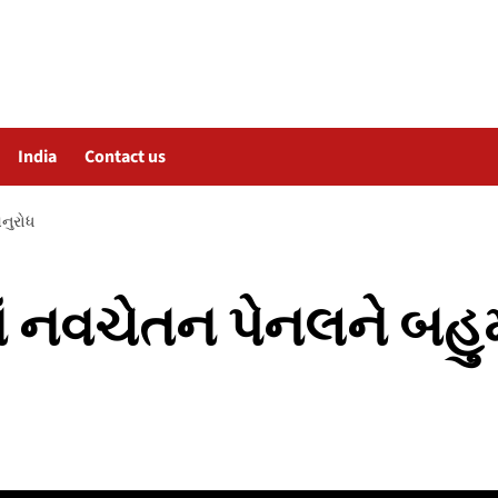
India
Contact us
નુરોધ
ં નવચેતન પેનલને બહુ