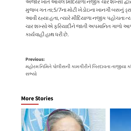
અંજાર ખાતે આવેલ મિંદિયાળા નજીક ચાર શખ્સો દ્વાર
મુજબ ગત તા;5/7ના મોટી ખેડોઇના ખાનગી બસનું ડ્રા
આવી રહ્યા હતા, ત્યારે મીંદિયાળા નજીક પહોચતા ત્ય
ચાર શખ્સોએ ફરિયાદીને જાતી અપમાનિત ગાળો આપી 
કાર્યવાહી હાથ ધરી છે.
Post
Previous:
મહોરમ નિમિતે પોલીસની કામગીરીને બિરદાવતા તાજીયા ક
navigation
સભ્યો
More Stories