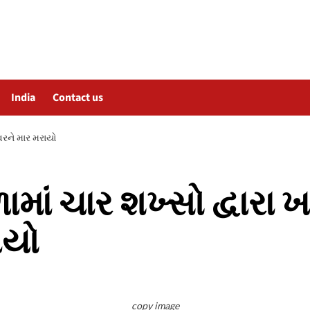
India
Contact us
વરને માર મરાયો
ામાં ચાર શખ્સો દ્વારા
ાયો
copy image