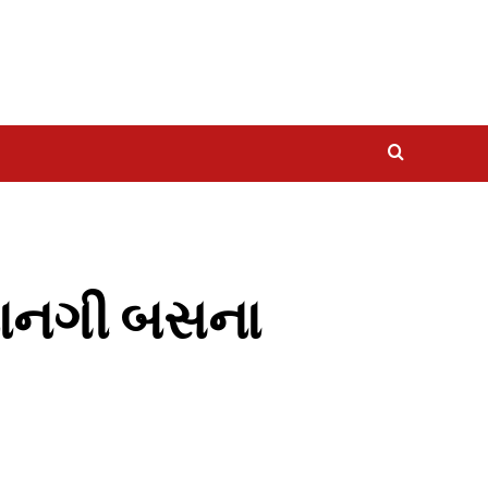
 ખાનગી બસના