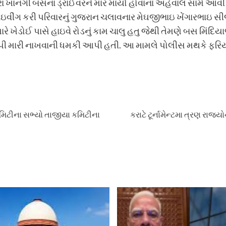
ા ખાનગી બસના ડ્રાઈવરને માર માર્યો હોવાના અહેવાલ સામે આવી 
ઇવીંગ કરી પરિવારનું ગુજરાન ચલાવનાર મેઘજીભાઇ ખેંગારભાઇ સીજ
ારે ખેડોઈ પાસે હાઇવે રોડનું કામ ચાલુ હતુ જેથી તેમણે બસ મિંદિ
મારી નાખવાની ધમકી આપી હતી. આ મામલે પોલીસ મથકે ફરિયાદ ન
મિટીના સભ્યો તાજીયા કમિટીના
કરાટે ટૂર્નામેન્ટમા ત્રણ રાજ