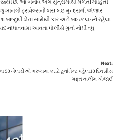
રહ્યા છે. આ બનાવ અંગે સુત્રોમાંથી મળતી માહિતી
ુ ખાનગી ટ્રાવેલ્સની બસ લઇ મુન્દ્રાથી અંજાર
યાળા બાજુથી લેતા સામેથી કાર અને બાઇક લઇને રહેલા
ોંધાવવામાં આવતા પોલીસે ગુનો નોંધી વધુ
Next:
્યોના 50 ખેલાડીઓ ભરૂચમા કરાટે ટૂર્નામેન્ટ પહેલા10 દિવસીય
મફત તાલીમ યોજાઈ