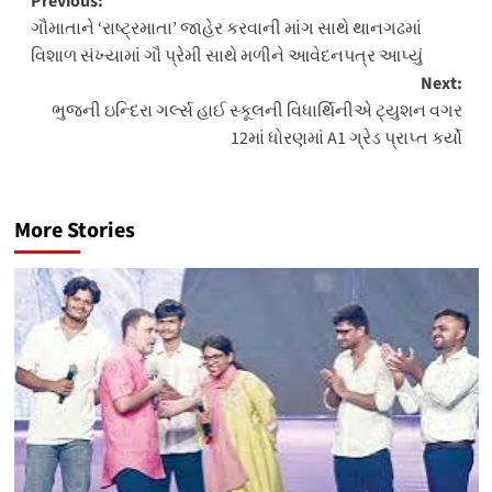
Post
Previous:
ગૌમાતાને ‘રાષ્ટ્રમાતા’ જાહેર કરવાની માંગ સાથે થાનગઢમાં
navigation
વિશાળ સંખ્યામાં ગૌ પ્રેમી સાથે મળીને આવેદનપત્ર આપ્યું
Next:
ભુજની ઇન્દિરા ગર્લ્સ હાઈ સ્કૂલની વિધાર્થિનીએ ટ્યુશન વગર
12માં ધોરણમાં A1 ગ્રેડ પ્રાપ્ત કર્યો
More Stories