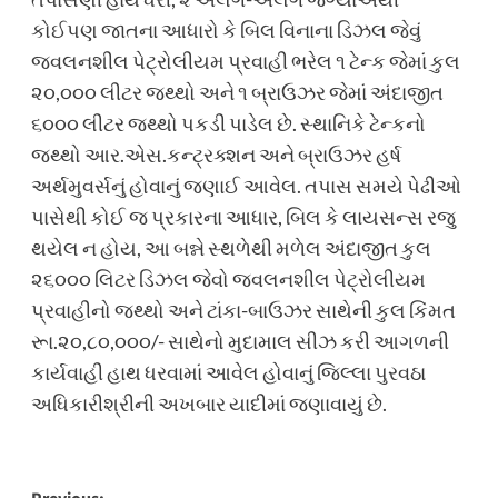
કોઈપણ જાતના આધારો કે બિલ વિનાના ડિઝલ જેવું
જવલનશીલ પેટ્રોલીયમ પ્રવાહી ભરેલ ૧ ટેન્ક જેમાં કુલ
૨૦,૦૦૦ લીટર જથ્થો અને ૧ બ્રાઉઝર જેમાં અંદાજીત
૬૦૦૦ લીટર જથ્થો પકડી પાડેલ છે. સ્થાનિકે ટેન્કનો
જથ્થો આર.એસ.કન્ટ્રક્શન અને બ્રાઉઝર હર્ષ
અર્થમુવર્સનું હોવાનું જણાઈ આવેલ. તપાસ સમયે પેઢીઓ
પાસેથી કોઈ જ પ્રકારના આધાર, બિલ કે લાયસન્સ રજુ
થયેલ ન હોય, આ બન્ને સ્થળેથી મળેલ અંદાજીત કુલ
૨૬૦૦૦ લિટર ડિઝલ જેવો જ્વલનશીલ પેટ્રોલીયમ
પ્રવાહીનો જથ્થો અને ટાંકા-બાઉઝર સાથેની કુલ કિંમત
રૂા.૨૦,૮૦,૦૦૦/- સાથેનો મુદામાલ સીઝ કરી આગળની
કાર્યવાહી હાથ ધરવામાં આવેલ હોવાનું જિલ્લા પુરવઠા
અધિકારીશ્રીની અખબાર યાદીમાં જણાવાયું છે.