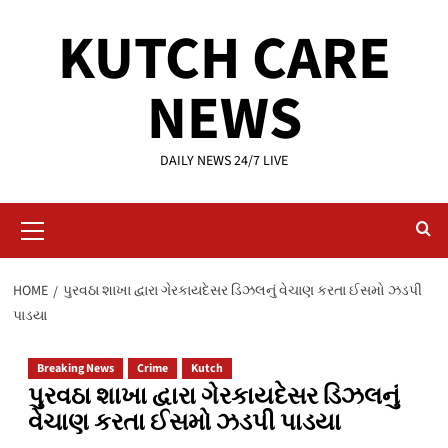
Skip
KUTCH CARE
to
content
NEWS
DAILY NEWS 24/7 LIVE
Primary
Menu
HOME
પુરવઠા શાખા દ્વારા ગેરકાયદેસર ડિઝલનું વેચાણ કરતા ઈસમો ઝડપી
પાડયા
Breaking News
Crime
Kutch
પુરવઠા શાખા દ્વારા ગેરકાયદેસર ડિઝલનું
વેચાણ કરતા ઈસમો ઝડપી પાડયા