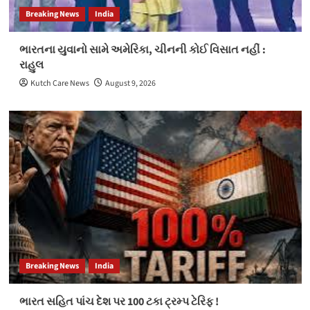
Breaking News
India
ભારતના યુવાનો સામે અમેરિકા, ચીનની કોઈ વિસાત નહીં :
રાહુલ
Kutch Care News
August 9, 2026
Breaking News
India
ભારત સહિત પાંચ દેશ પર 100 ટકા ટ્રમ્પ ટેરિફ !