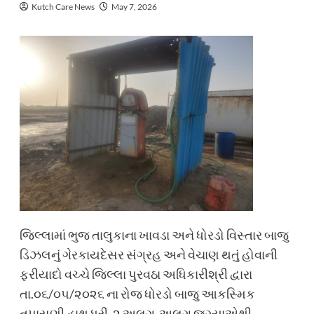
Kutch Care News
May 7, 2026
જિલ્લામાં ભુજ તાલુકાના ખાવડા અને ધોરડો વિસ્તાર બાજુ
ડિઝલનું ગેરકાયદેસર સંગ્રહ અને વેચાણ થતું હોવાની
ફરીયાદો વચ્ચે જિલ્લા પુરવઠા અધિકારીશ્રી દ્વારા
તા.૦૬/૦પ/૨૦૨૬ ના રોજ ધોરડો બાજુ આકસ્મિક
તપાસણી હાથ ધરી, ૨ અલગ-અલગ જગ્યાએથી