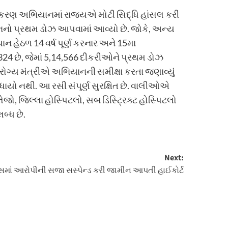
રસીકરણ અભિયાનમાં રાજ્યએ મોટી સિદ્ધિ હાંસલ કરી
િનનો પ્રથમ ડોઝ આપવામાં આવ્યો છે. જોકે, અન્ય
ેઠળ 14 વર્ષ પૂર્ણ કરનાર અને 15મા
324 છે, જેમાં 5,14,566 દીકરીઓને પ્રથમ ડોઝ
આરોગ્ય મંત્રીએ અભિયાનની સમીક્ષા કરતા જણાવ્યું
ાયો નથી. આ રસી સંપૂર્ણ સુરક્ષિત છે. વાલીઓએ
 જિલ્લા હોસ્પિટલો, સબ ડિસ્ટ્રિક્ટ હોસ્પિટલો
બ્ધ છે.
Next:
કેસમાં આરોપીની સજા સસ્પેન્ડ કરી જામીન આપતી હાઈકોર્ટ