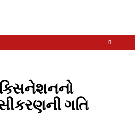
વેક્સિનેશનનો
 રસીકરણની ગતિ