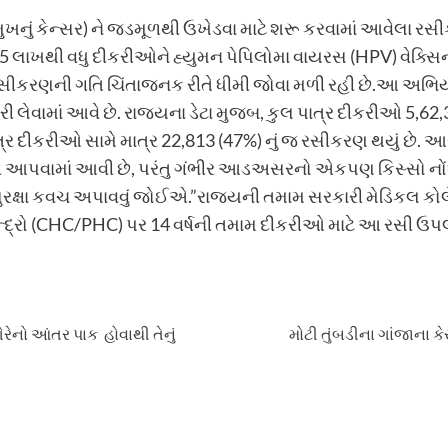
 મુખનું કેન્સર) ને જડમૂળથી ઉખેડવા માટે શરૂ કરવામાં આવેલા 
ી 5 લાખથી વધુ દીકરીઓને હ્યુમન પેપિલોમા વાયરસ (HPV) વેક્સ
ણની ગતિ ચિંતાજનક રીતે ધીમી જોવા મળી રહી છે.આ અભિયાન હ
વામાં આવે છે. રાજ્યના ડેટા મુજબ, કુલ પાત્ર દીકરીઓ 5,62,
ત્ર દીકરીઓ સામે માત્ર 22,813 (47%) નું જ રસીકરણ થયું છે. 
રસી આપવામાં આવી છે, પરંતુ ગંભીર આડઅસરનો એકપણ કિસ્સો નોંધ
્ષા કવચ અપાવવું જોઈએ.”રાજ્યની તમામ સરકારી મેડિકલ કોલેજો,
દ્રો (CHC/PHC) પર 14 વર્ષની તમામ દીકરીઓ માટે આ રસી ઉપલ
રેનો આંતર પાક હોવાથી તેનું
મોટી તુંબડીના ગાંજાના 