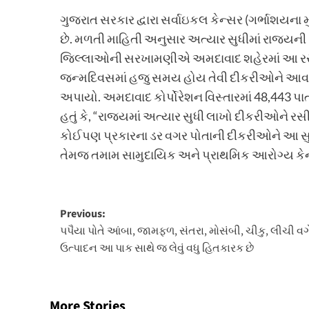
ગુજરાત સરકાર દ્વારા સર્વાઇકલ કેન્સર (ગર્ભાશયના
છે. મળતી માહિતી અનુસાર અત્યાર સુધીમાં રાજ્યન
જિલ્લાઓની સરખામણીએ અમદાવાદ શહેરમાં આ રસીકર
જન્મદિવસમાં હજુ સમય હોય તેવી દીકરીઓને આવરી લે
અપાયો. અમદાવાદ કોર્પોરેશન વિસ્તારમાં 48,443 પા
હતું કે, “રાજ્યમાં અત્યાર સુધી લાખો દીકરીઓને 
કોઈપણ પ્રકારના ડર વગર પોતાની દીકરીઓને આ સુરક
તેમજ તમામ સામુદાયિક અને પ્રાથમિક આરોગ્ય કેન્
Post
Previous:
પપૈયા પોતે આંબા, જામફળ, સંતરા, મોસંબી, ચીકુ, લીચી વગે
navigation
ઉત્પાદન આ પાક સાથે જ લેવું વધુ હિતકારક છે
More Stories