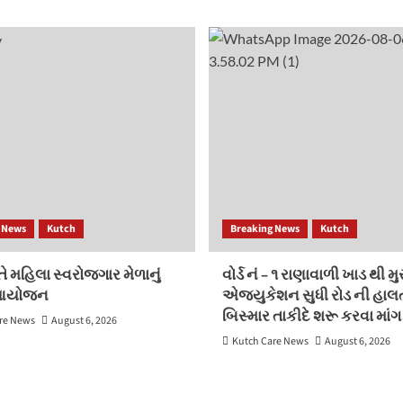
 News
Kutch
Breaking News
Kutch
ે મહિલા સ્વરોજગાર મેળાનું
વોર્ડ નં – ૧ રાણાવાળી ખાડ થી મ
આયોજન
એજ્યુકેશન સુધી રોડ ની હાલ
બિસ્માર તાકીદે શરૂ કરવા માંગ
re News
August 6, 2026
Kutch Care News
August 6, 2026