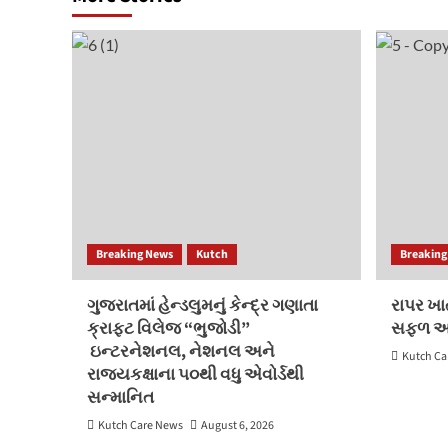
Breaking News
Kutch
Breaking
ગુજરાતમાં હેન્ડલુમનું કેન્દ્ર ગણાતા
રાપર ખાત
ક્રાફ્ટ વિલેજ “ભુજોડી”
સફળ 
ઇન્ટરનેશનલ, નેશનલ અને
Kutch Ca
રાજ્યકક્ષાના ૫૦થી વધુ એવોર્ડથી
સન્માનિત
Kutch Care News
August 6, 2026