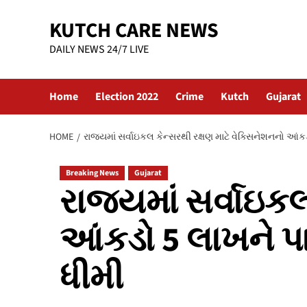
Skip
KUTCH CARE NEWS
to
content
DAILY NEWS 24/7 LIVE
Home
Election 2022
Crime
Kutch
Gujarat
HOME
રાજ્યમાં સર્વાઇકલ કેન્સરથી રક્ષણ માટે વેક્સિનેશનનો આં
Breaking News
Gujarat
રાજ્યમાં સર્વાઇકલ
આંકડો 5 લાખને પ
ધીમી