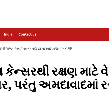
India
Contact us
કડો 5 લાખને પાર, પરંતુ અમદાવાદમાં રસીકરણની ગતિ ધીમી
 કેન્સરથી રક્ષણ માટે 
ાર, પરંતુ અમદાવાદમાં