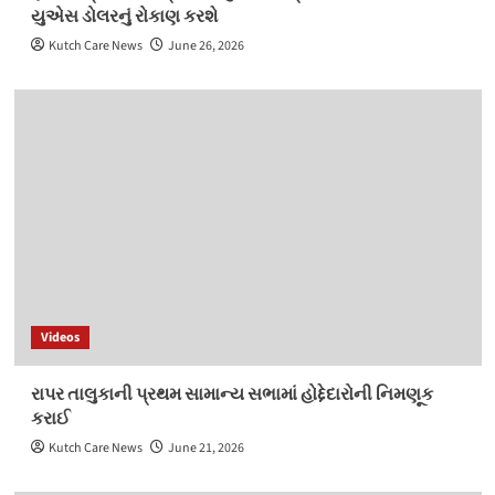
યુએસ ડોલરનું રોકાણ કરશે
Kutch Care News
June 26, 2026
Videos
રાપર તાલુકાની પ્રથમ સામાન્ય સભામાં હોદ્દેદારોની નિમણૂક
કરાઈ
Kutch Care News
June 21, 2026