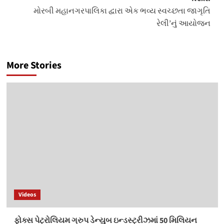
મોરબી મહાનગરપાલિકા દ્વારા એક ભવ્ય સ્વચ્છતા જાગૃતિ
રેલી’નું આયોજન
More Stories
Videos
ફોક્સ પેટ્રોલિયમ ગ્રુપ ડેન્યુબ ઇન્ડસ્ટ્રીઝમાં 50 મિલિયન