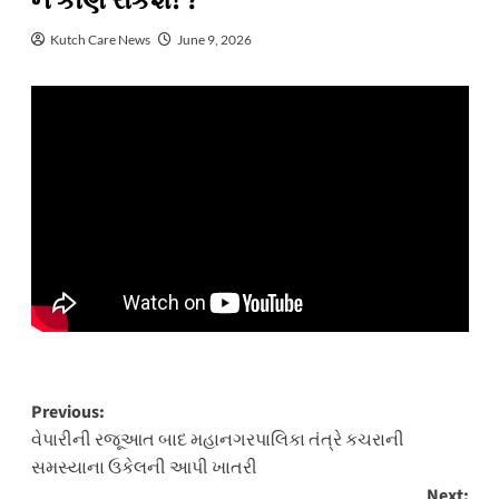
ને કોણ રોકશે! ?
Kutch Care News
June 9, 2026
Post
Previous:
વેપારીની રજૂઆત બાદ મહાનગરપાલિકા તંત્રે કચરાની
navigation
સમસ્યાના ઉકેલની આપી ખાતરી
Next: