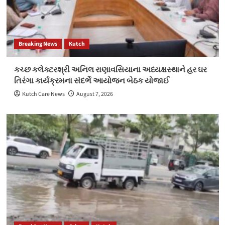
Breaking News
Kutch
કચ્છ કલેક્ટરશ્રી અનિલ રાણાવસિયાના અધ્યક્ષસ્થાને હર ઘર
તિરંગા કાર્યક્રમના સંદર્ભે આયોજન બેઠક યોજાઈ
Kutch Care News
August 7, 2026