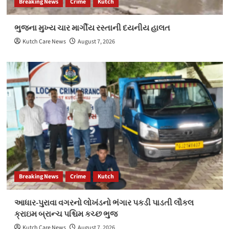
Breaking News
Crime
Kutch
ભુજના મુખ્ય ચાર માર્ગીય રસ્તાની દયનીય હાલત
Kutch Care News
August 7, 2026
Breaking News
Crime
Kutch
આધાર-પુરાવા વગરનો લોખંડનો ભંગાર પકડી પાડતી લૌકલ
ક્રાઇમ બ્રાન્ચ પશ્ચિમ કચ્છ ભુજ
Kutch Care News
August 7, 2026