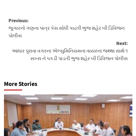
Post
Previous:
જુગારનો ગણના પાત્ર કેસ સોધી કાઢતી ભુજ શહેર બી ડિવિજન
navigation
પોલીસ
Next:
આધાર પુરાવા વગરના એલ્યુમિનિયમના વાયરના જથ્થા સાથે ૧
સખ્સ ને પકડી પાડતી ભુજ શહેર બી ડિવિજન પોલીસ
More Stories