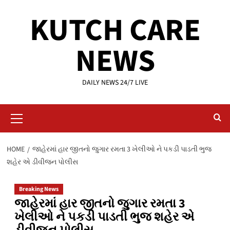
Skip
KUTCH CARE
to
content
NEWS
DAILY NEWS 24/7 LIVE
Primary
Menu
HOME
જાહેરમાં હાર જીતનો જુગાર રમતા 3 ખેલીઓ ને પકડી પાડતી ભુજ
શહેર એ ડીવીજન પોલીસ
Breaking News
જાહેરમાં હાર જીતનો જુગાર રમતા 3
ખેલીઓ ને પકડી પાડતી ભુજ શહેર એ