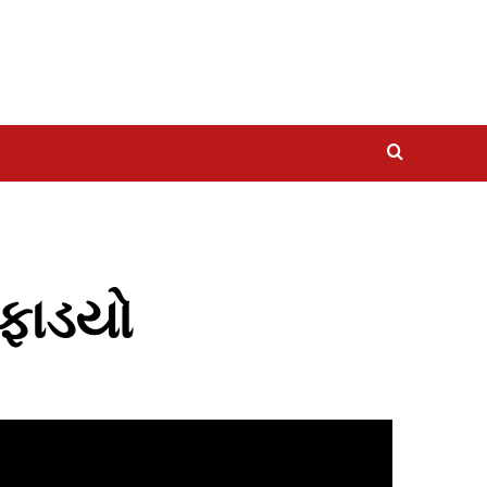
 ફાડયો