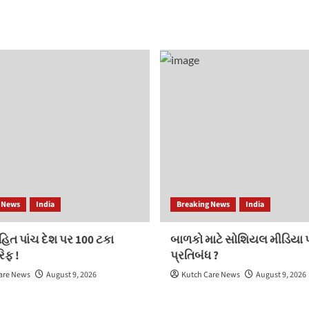
 News
India
Breaking News
India
િત પાંચ દેશ પર 100 ટકા
બાળકો માટે સોશિયલ મીડિયા 
રિફ !
પ્રતિબંધ ?
are News
August 9, 2026
Kutch Care News
August 9, 2026