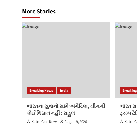
More Stories
Breaking News
India
Breaking
ભારતના યુવાનો સામે અમેરિકા, ચીનની
ભારત સહ
કોઈ વિસાત નહીં : રાહુલ
ટ્રમ્પ ટે
Kutch Care News
August 9, 2026
Kutch C