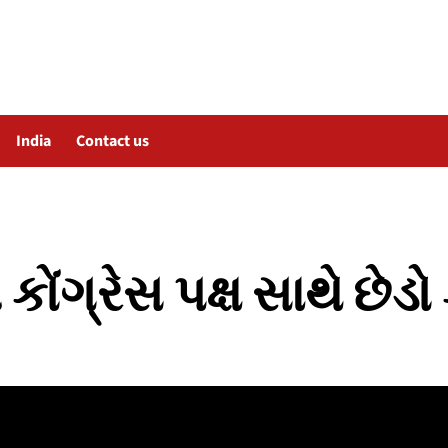
India
Contact us
ંગ્રેસ પક્ષ સાથે છેડો