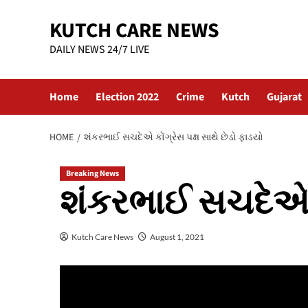
Skip
KUTCH CARE NEWS
to
content
DAILY NEWS 24/7 LIVE
Home
Election 2022
Crime
Kutch
Gujarat
HOME
શંકરભાઈ સચદેએ કોંગ્રેસ પક્ષ સાથે છેડો ફાડયો
Breaking News
શંકરભાઈ સચદેએ કો
Kutch Care News
August 1, 2021