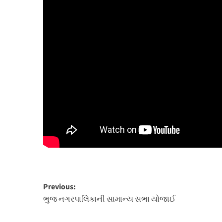
Post
Previous:
ભુજ નગરપાલિકાની સામાન્ય સભા યોજાઈ
navigation