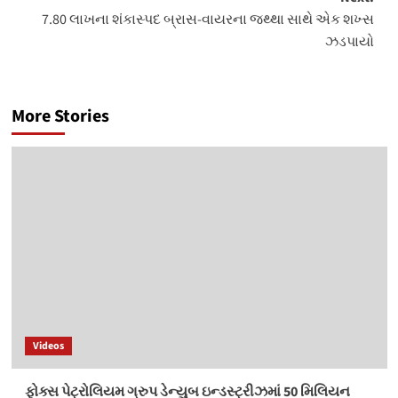
7.80 લાખના શંકાસ્પદ બ્રાસ-વાયરના જથ્થા સાથે એક શખ્સ
ઝડપાયો
More Stories
Videos
ફોક્સ પેટ્રોલિયમ ગ્રુપ ડેન્યુબ ઇન્ડસ્ટ્રીઝમાં 50 મિલિયન