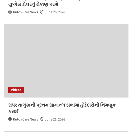
યુએસ ડોલરનું રોકાણ કરશે
Kutch Care News
June 26, 2026
Videos
રાપર તાલુકાની પ્રથમ સામાન્ય સભામાં હોદ્દેદારોની નિમણૂક
કરાઈ
Kutch Care News
June 21, 2026