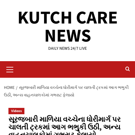
Skip
KUTCH CARE
to
content
NEWS
DAILY NEWS 24/7 LIVE
Primary
Menu
HOME
સૂરજબારી માળિયા વચ્ચેના ધોરીમાર્ગ પર ચાલતી ટ્રકમાં આગ ભભુકી
ઉઠી, અન્ય વાહનચાલકોમાં ગભરાટ ફેલાયો
Videos
સૂરજબારી માળિયા વચ્ચેના ધોરીમાર્ગ પર
ચાલતી ટ્રકમાં આગ ભભુકી ઉઠી, અન્ય