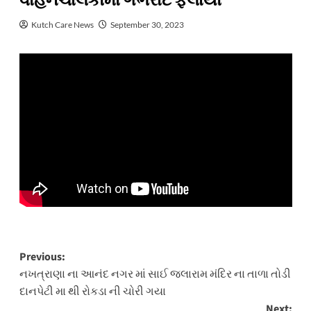
વાહનચાલકોમાં ગભરાટ ફેલાયો
Kutch Care News
September 30, 2023
Post
Previous:
નખત્રાણા ના આનંદ નગર માં સાઈ જલારામ મંદિર ના તાળા તોડી
navigation
દાનપેટી મા થી રોકડા ની ચોરી ગયા
Next: