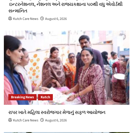
ઇન્ટરનેશનલ, નેશનલ અને રાજ્યકક્ષાના ૫૦થી વધુ એવોર્ડથી
સન્માનિત
Kutch Care News
August 6, 2026
Breaking News
Kutch
રાપર ખાતે મહિલા સ્વરોજગાર મેળાનું સફળ આયોજન
Kutch Care News
August 6, 2026