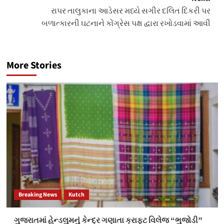
રાપર તાલુકાના આડેસર મધ્યે સગીર દલિત દિકરી પર
બળાત્કારની ઘટનાને કોંગ્રેસ પક્ષ દ્વારા રખોડવામાં આવી
More Stories
Breaking News
Kutch
ગુજરાતમાં હેન્ડલુમનું કેન્દ્ર ગણાતા ક્રાફ્ટ વિલેજ “ભુજોડી”