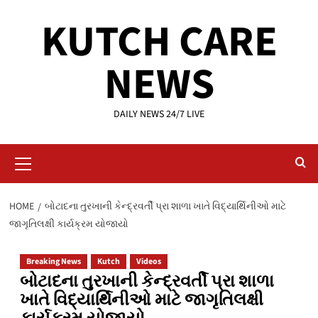
Skip
KUTCH CARE
to
content
NEWS
DAILY NEWS 24/7 LIVE
Primary
Menu
HOME
બોટાદના તુરખાની કેન્દ્રવર્તી પ્રા શાળા ખાતે વિદ્યાર્થિનીઓ માટે
જાગૃતિલક્ષી કાર્યક્રમ યોજાયો
Breaking News
Kutch
Videos
બોટાદના તુરખાની કેન્દ્રવર્તી પ્રા શાળા
ખાતે વિદ્યાર્થિનીઓ માટે જાગૃતિલક્ષી