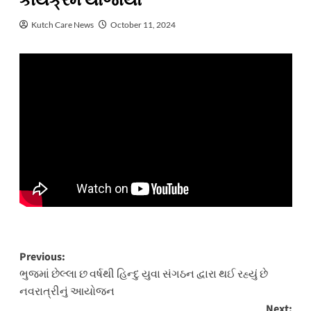
કાર્યક્રમ યોજાયો
Kutch Care News
October 11, 2024
Post
Previous:
ભુજમાં છેલ્લા છ વર્ષથી હિન્દુ યુવા સંગઠન દ્વારા થઈ રહ્યું છે
navigation
નવરાત્રીનું આયોજન
Next: