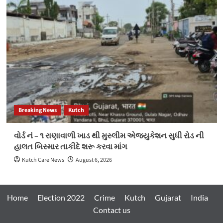
Breaking News
Kutch
વોર્ડ નં – ૧ રાણાવાળી ખાડ થી મુસ્લીમ એજ્યુકેશન સુધી રોડ ની
હાલત બિસ્માર તાકીદે શરૂ કરવા માંગ
Kutch Care News
August 6, 2026
Home
Election 2022
Crime
Kutch
Gujarat
India
Contact us