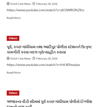
Kutch Care News
February 28, 2026
https://www.youtube.com/watch?v=zKOWROIhZKo
Read
Read More
more
about
બનાવટી
પેઢીના
Videos
બેંક
એકાઉન્ટો
પૂર્વ, કચ્છ ગાંધીધામ તથા આદીપુર પોલીસ સ્ટેશનને ઉત્કૃષ્ટ
ખોલવામાં
કામગીરી કરવા બદલ પ્રોત્સાહીત કરાયા
મદદગાર
બેંક
Kutch Care News
February 28, 2026
મેનેજર
https://www.youtube.com/watch?v=frK4Efwzojw
તથા
કર્મચારીઓની
Read
Read More
કરાઈ
more
ધરપકડ
about
પૂર્વ,
કચ્છ
Videos
ગાંધીધામ
તથા
અંજારના વીડી સીમમાં પુર્વ કચ્છ ગાંધીધામ પોલીસે ઈંગ્લીશ
આદીપુર