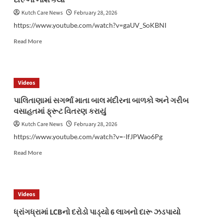
દારૂનો નાશ કર્યો
પોલીસ
સ્ટેશનને
Kutch Care News
February 28, 2026
ઉત્કૃષ્ટ
https://www.youtube.com/watch?v=gaUV_SoKBNI
કામગીરી
કરવા
Read
Read More
બદલ
more
પ્રોત્સાહીત
about
કરાયા
અંજારના
વીડી
Videos
સીમમાં
પુર્વ
પાલિતાણામાં સગર્ભા માતા બાલ મંદીરના બાળકો અને ગરીબ
કચ્છ
વસાહતમાં ફ્રૂટ વિતરણ કરાયું
ગાંધીધામ
પોલીસે
Kutch Care News
February 28, 2026
ઈંગ્લીશ
https://www.youtube.com/watch?v=-IfJPWao6Pg
દારૂનો
નાશ
Read
Read More
કર્યો
more
about
પાલિતાણામાં
સગર્ભા
Videos
માતા
બાલ
ધ્રાંગધ્રામાં LCBનો દરોડો પાડ્યો 6 લાખનો દારૂ ઝડપાયો
મંદીરના