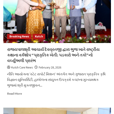
પ્રભાતફેરી
આધ્યાત્મિકતા
અને
માનવતાનું
સુમેળ
સાધતી
અનોખી
Breaking News
Kutch
પહેલ
રાજ્યપાલશ્રી આચાર્ય દેવવ્રતજી દ્વારા ભુજ ખાતે રાષ્ટ્રીય
કક્ષાના વર્કશોપ “પ્રાકૃતિક ખેતી: પડકારો અને તકો”નો
વર્ચ્યુઅલી પ્રારંભ
Kutch Care News
February 28, 2026
નીતિ આયોગના 'સ્ટેટ સપોર્ટ મિશન' અંતર્ગત અને ગુજરાત પ્રાકૃતિક કૃષિ
વિજ્ઞાન યુનિવર્સિટી, હાલોલના સંયુક્ત ઉપક્રમે કચ્છના મુખ્યમથક
ભુજમાં શ્રી મુક્તજીવન...
Read
Read More
more
about
રાજ્યપાલશ્રી
આચાર્ય