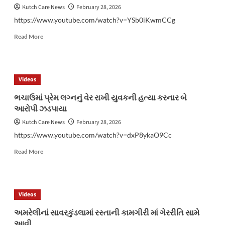
Kutch Care News
February 28, 2026
બાળકો
અને
https://www.youtube.com/watch?v=YSb0iKwmCCg
ગરીબ
Read
વસાહતમાં
Read More
more
ફ્રૂટ
about
વિતરણ
ધ્રાંગધ્રામાં
કરાયું
LCBનો
Videos
દરોડો
પાડ્યો
ભચાઉમાં પ્રેમ લગ્નનું વેર રાખી યુવકની હત્યા કરનાર બે
6
આરોપી ઝડપાયા
લાખનો
દારૂ
Kutch Care News
February 28, 2026
ઝડપાયો
https://www.youtube.com/watch?v=dxP8ykaO9Cc
Read
Read More
more
about
ભચાઉમાં
પ્રેમ
Videos
લગ્નનું
વેર
અમરેલીનાં સાવરકુંડલામાં રસ્તાની કામગીરી માં ગેરરીતિ સામે
રાખી
આવી