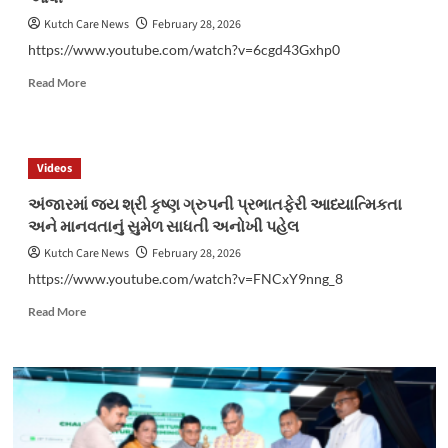
યુવકની
હત્યા
Kutch Care News
February 28, 2026
કરનાર
https://www.youtube.com/watch?v=6cgd43Gxhp0
બે
આરોપી
Read
Read More
ઝડપાયા
more
about
અમરેલીનાં
સાવરકુંડલામાં
Videos
રસ્તાની
કામગીરી
અંજારમાં જય શ્રી કૃષ્ણ ગ્રુપની પ્રભાતફેરી આધ્યાત્મિકતા
માં
અને માનવતાનું સુમેળ સાધતી અનોખી પહેલ
ગેરરીતિ
સામે
Kutch Care News
February 28, 2026
આવી
https://www.youtube.com/watch?v=FNCxY9nng_8
Read
Read More
more
about
અંજારમાં
જય
શ્રી
કૃષ્ણ
ગ્રુપની