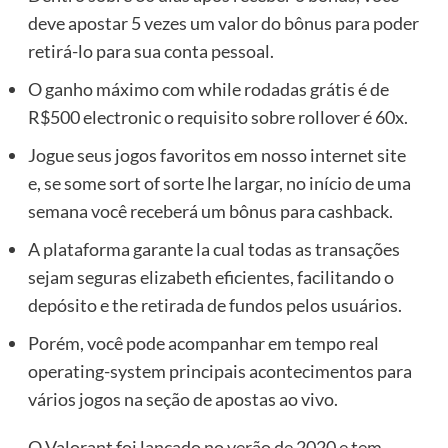
deve apostar 5 vezes um valor do bônus para poder
retirá-lo para sua conta pessoal.
O ganho máximo com while rodadas grátis é de
R$500 electronic o requisito sobre rollover é 60x.
Jogue seus jogos favoritos em nosso internet site
e, se some sort of sorte lhe largar, no início de uma
semana você receberá um bônus para cashback.
A plataforma garante la cual todas as transações
sejam seguras elizabeth eficientes, facilitando o
depósito e the retirada de fundos pelos usuários.
Porém, você pode acompanhar em tempo real
operating-system principais acontecimentos para
vários jogos na seção de apostas ao vivo.
O Valorant foi lançado no verão de 2020 e tem