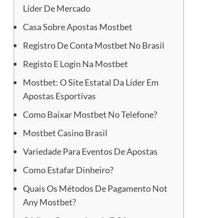
Líder De Mercado
Casa Sobre Apostas Mostbet
Registro De Conta Mostbet No Brasil
Registo E Login Na Mostbet
Mostbet: O Site Estatal Da Líder Em
Apostas Esportivas
Como Baixar Mostbet No Telefone?
Mostbet Casino Brasil
Variedade Para Eventos De Apostas
Como Estafar Dinheiro?
Quais Os Métodos De Pagamento Not
Any Mostbet?