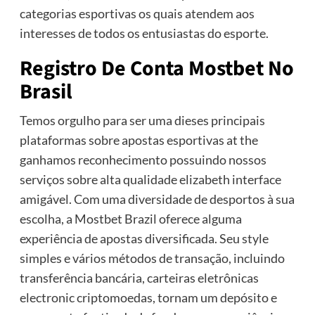
categorias esportivas os quais atendem aos
interesses de todos os entusiastas do esporte.
Registro De Conta Mostbet No
Brasil
Temos orgulho para ser uma dieses principais
plataformas sobre apostas esportivas at the
ganhamos reconhecimento possuindo nossos
serviços sobre alta qualidade elizabeth interface
amigável. Com uma diversidade de desportos à sua
escolha, a Mostbet Brazil oferece alguma
experiência de apostas diversificada. Seu style
simples e vários métodos de transação, incluindo
transferência bancária, carteiras eletrônicas
electronic criptomoedas, tornam um depósito e