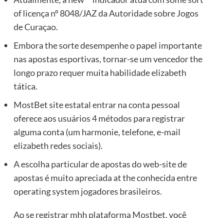
of licença nº 8048/JAZ da Autoridade sobre Jogos
de Curaçao.
Embora the sorte desempenhe o papel importante
nas apostas esportivas, tornar-se um vencedor the
longo prazo requer muita habilidade elizabeth
tática.
MostBet site estatal entrar na conta pessoal
oferece aos usuários 4 métodos para registrar
alguma conta (um harmonie, telefone, e-mail
elizabeth redes sociais).
A escolha particular de apostas do web-site de
apostas é muito apreciada at the conhecida entre
operating system jogadores brasileiros.
Ao se registrar mhh plataforma Mostbet, você