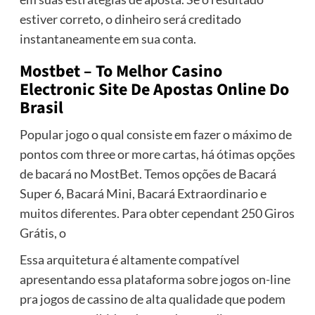
estiver correto, o dinheiro será creditado
instantaneamente em sua conta.
Mostbet – To Melhor Casino
Electronic Site De Apostas Online Do
Brasil
Popular jogo o qual consiste em fazer o máximo de
pontos com three or more cartas, há ótimas opções
de bacará no MostBet. Temos opções de Bacará
Super 6, Bacará Mini, Bacará Extraordinario e
muitos diferentes. Para obter cependant 250 Giros
Grátis, o
Essa arquitetura é altamente compatível
apresentando essa plataforma sobre jogos on-line
pra jogos de cassino de alta qualidade que podem