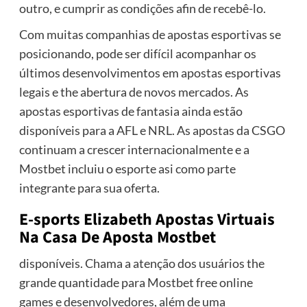
outro, e cumprir as condições afin de recebê-lo.
Com muitas companhias de apostas esportivas se
posicionando, pode ser difícil acompanhar os
últimos desenvolvimentos em apostas esportivas
legais e the abertura de novos mercados. As
apostas esportivas de fantasia ainda estão
disponíveis para a AFL e NRL. As apostas da CSGO
continuam a crescer internacionalmente e a
Mostbet incluiu o esporte asi como parte
integrante para sua oferta.
E-sports Elizabeth Apostas Virtuais
Na Casa De Aposta Mostbet
disponíveis. Chama a atenção dos usuários the
grande quantidade para Mostbet free online
games e desenvolvedores, além de uma