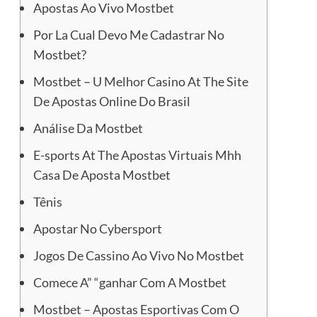
Apostas Ao Vivo Mostbet
Por La Cual Devo Me Cadastrar No
Mostbet?
Mostbet – U Melhor Casino At The Site
De Apostas Online Do Brasil
Análise Da Mostbet
E-sports At The Apostas Virtuais Mhh
Casa De Aposta Mostbet
Tênis
Apostar No Cybersport
Jogos De Cassino Ao Vivo No Mostbet
Comece A” “ganhar Com A Mostbet
Mostbet – Apostas Esportivas Com O