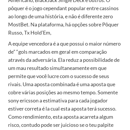
Americano, BlackJack Single Deck e outros. O
pôquer é o jogo cependant popular entre cassinos
ao longo de uma história, e não é diferente zero
MostBet. Na plataforma, há opções sobre Pôquer
Russo, Tx Hold’Em,
A equipe vencedora é a que possui o maior número
de” “gols marcados em geral em comparação
através da adversária. Ela reduz a possibilidade de
um mau resultado simultaneamente em que
permite que você lucre com o sucesso de seus
rivais. Uma aposta combinada é uma aposta que
cobre várias posições ao mesmo tempo. Somente
sony ericsson a estimativa para cada jogador
estiver correta é la cual esta aposta terá sucesso.
Como rendimiento, esta aposta acarreta algum
risco, contudo pode ser juicioso se o teu palpite