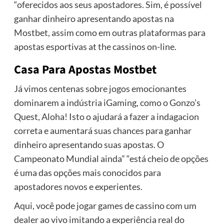
“oferecidos aos seus apostadores. Sim, é possível
ganhar dinheiro apresentando apostas na
Mostbet, assim como em outras plataformas para
apostas esportivas at the cassinos on-line.
Casa Para Apostas Mostbet
Já vimos centenas sobre jogos emocionantes
dominarem a indústria iGaming, como o Gonzo’s
Quest, Aloha! Isto o ajudará a fazer a indagacion
correta e aumentará suas chances para ganhar
dinheiro apresentando suas apostas. O
Campeonato Mundial ainda” “está cheio de opções
é uma das opções mais conocidos para
apostadores novos e experientes.
Aqui, você pode jogar games de cassino com um
dealer ao vivo imitando a experiência real do