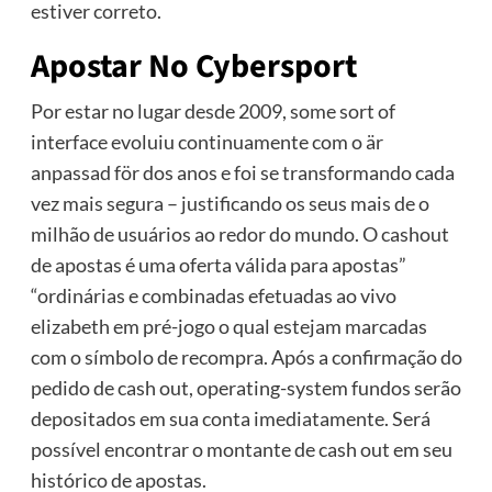
estiver correto.
Apostar No Cybersport
Por estar no lugar desde 2009, some sort of
interface evoluiu continuamente com o är
anpassad för dos anos e foi se transformando cada
vez mais segura – justificando os seus mais de o
milhão de usuários ao redor do mundo. O cashout
de apostas é uma oferta válida para apostas”
“ordinárias e combinadas efetuadas ao vivo
elizabeth em pré-jogo o qual estejam marcadas
com o símbolo de recompra. Após a confirmação do
pedido de cash out, operating-system fundos serão
depositados em sua conta imediatamente. Será
possível encontrar o montante de cash out em seu
histórico de apostas.