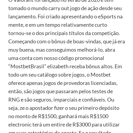
tomado o mundo carry out jogo de ação desde seu
lançamento. Foi criado apresentando o eSports na
mente, e em um tempo relativamente curto
tornou-se o dos principais títulos da competição.
Começando com o bônus de boas-vindas, que já era
muy buena, mas conseguimos melhorá-lo, abra
uma conta com nosso código promocional
“MostbetBrasil” elizabeth receba bônus altos. Em
todo um seu catálogo sobre jogos, o Mostbet
oferece apenas jogos de provedoras licenciadas,
então, são jogos que passaram pelos testes de
RNG e são seguros, imparciais e confiáveis. Ou
seja, ze o apostador fizer o seu primeiro depósito
no monto de R$1500, ganhará mais R$1500
electronic terá um entire de R$3000 para utilizar
em suas estratégias de aposta. Se o resultado