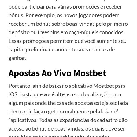
pode participar para várias promoções e receber
bônus. Por exemplo, os novos jogadores podem
receber um bônus sobre boas-vindas pelo primeiro
depósito ou freespins em caça-níqueis conocidos.
Essas promoções permitem que você aumente seu
capital preliminar e aumente suas chances de
ganhar.
Apostas Ao Vivo Mostbet
Portanto, afin de baixar o aplicativo Mostbet para
iOS, basta que você altere a sua localização para
algum país onde the casa de apostas esteja sediada
electronic faça o get normalmente pela loja de”
“aplicativos. Todas as experiencias de cadastro dão
acesso ao bônus de boas-vindas, os quais deve ser