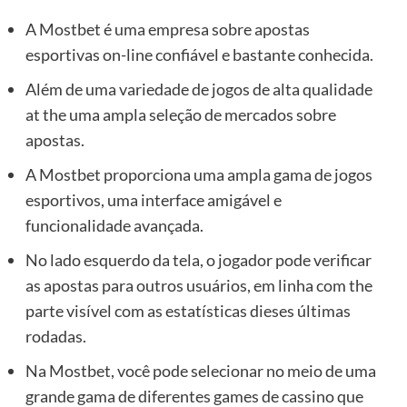
A Mostbet é uma empresa sobre apostas
esportivas on-line confiável e bastante conhecida.
Além de uma variedade de jogos de alta qualidade
at the uma ampla seleção de mercados sobre
apostas.
A Mostbet proporciona uma ampla gama de jogos
esportivos, uma interface amigável e
funcionalidade avançada.
No lado esquerdo da tela, o jogador pode verificar
as apostas para outros usuários, em linha com the
parte visível com as estatísticas dieses últimas
rodadas.
Na Mostbet, você pode selecionar no meio de uma
grande gama de diferentes games de cassino que