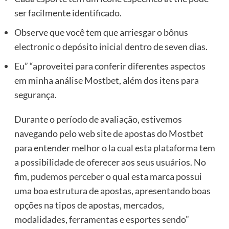
ser facilmente identificado.
Observe que você tem que arriesgar o bônus
electronic o depósito inicial dentro de seven dias.
Eu” “aproveitei para conferir diferentes aspectos
em minha análise Mostbet, além dos itens para
segurança.
Durante o período de avaliação, estivemos
navegando pelo web site de apostas do Mostbet
para entender melhor o la cual esta plataforma tem
a possibilidade de oferecer aos seus usuários. No
fim, pudemos perceber o qual esta marca possui
uma boa estrutura de apostas, apresentando boas
opções na tipos de apostas, mercados,
modalidades, ferramentas e esportes sendo”