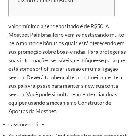
Cassino Online Do Brasil
valor mínimo a ser depositado é de R$50. A
Mostbet País brasileiro vem se destacando muito
pelo monto de bônus os quais está oferecendo em
sua promoção sobre boas-vindas. Para proteger as
suas informações sensíveis, certifique-se para que
está some sort of iniciar sessão em uma ligação
segura. Deverá também alterar rotineiramente a
sua palavra-passe para manter a new sua conta
segura. Você pode simultaneamente criar duas
equipes usando a mecanismo Construtor de
Apostas da Mostbet.
cassinos online.
Atualmente, a new” “indicador atua com some sort