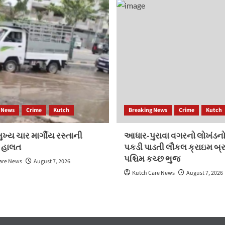
 News
Crime
Kutch
Breaking News
Crime
Kutch
ખ્ય ચાર માર્ગીય રસ્તાની
આધાર-પુરાવા વગરનો લોખંડનો
 હાલત
પકડી પાડતી લૌકલ ક્રાઇમ બ્ર
પશ્ચિમ કચ્છ ભુજ
are News
August 7, 2026
Kutch Care News
August 7, 2026