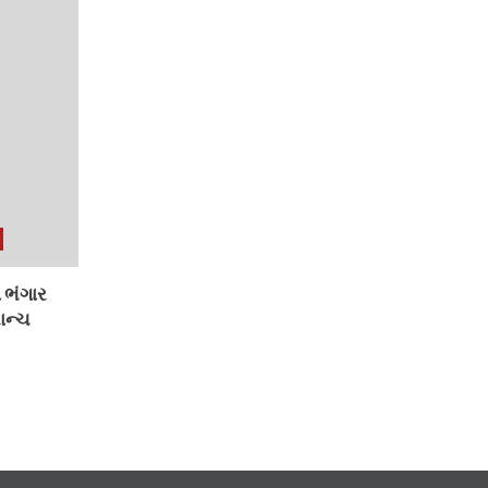
 ભંગાર
ાન્ચ