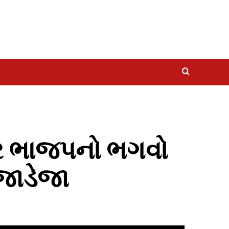
પર ભાજપનો ભગવો
 જાડેજા