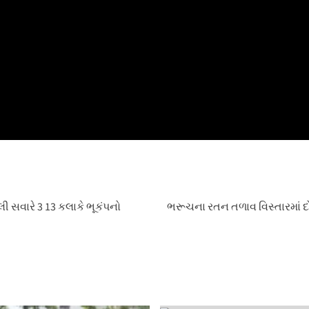
ી સવારે 3 13 કલાકે ભૂકંપનો
ભરૂચના રતન તળાવ વિસ્તારમાં દ