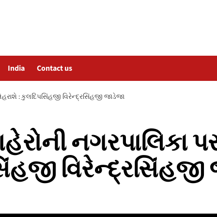
India
Contact us
ાશે : કુલદિપસિંહજી વિરેન્દ્રસિંહજી જાડેજા
શહેરોની નગરપાલિકા 
િંહજી વિરેન્દ્રસિંહજી