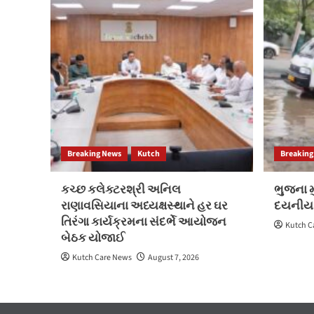
Breaking News
Kutch
Breaking
કચ્છ કલેક્ટરશ્રી અનિલ
ભુજના મુ
રાણાવસિયાના અધ્યક્ષસ્થાને હર ઘર
દયનીય
તિરંગા કાર્યક્રમના સંદર્ભે આયોજન
Kutch C
બેઠક યોજાઈ
Kutch Care News
August 7, 2026