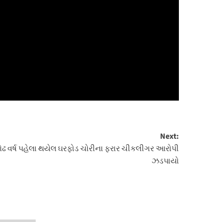
Next:
ોઢ વર્ષ પહેલા થયેલ ઘરફોડ ચોરીના ફરાર ચીકલીગર આરોપી
ઝડપાયો