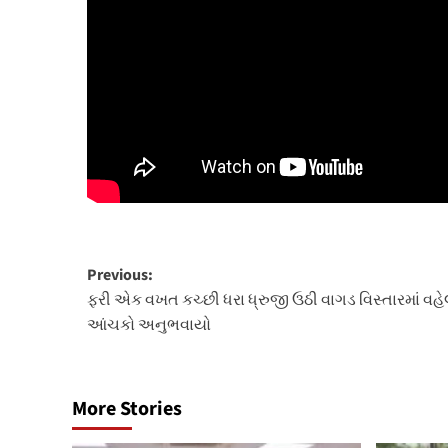
Post
Previous:
ફરી એક વખત કચ્છી ધરા ધ્રુજી ઉઠી વાગડ વિસ્તારમાં વહેલ
navigation
આંચકો અનુભવાયો
More Stories