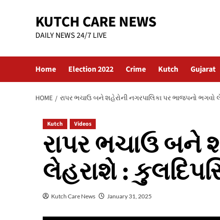
Skip
KUTCH CARE NEWS
to
content
DAILY NEWS 24/7 LIVE
Home
Election 2022
Crime
Kutch
Gujarat
HOME
રાપર ભચાઉ બને શહેરોની નગરપાલિકા પર ભાજપનો ભગવો લેહર
Kutch
Videos
રાપર ભચાઉ બને 
લેહરાશે : કુલદિપસ
Kutch Care News
January 31, 2025