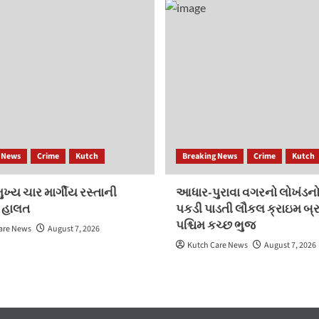
 News
Crime
Kutch
Breaking News
Crime
Kutch
ખ્ય ચાર માર્ગીય રસ્તાની
આધાર-પુરાવા વગરનો લોખંડનો
 હાલત
પકડી પાડતી લૌકલ ક્રાઇમ બ્ર
પશ્ચિમ કચ્છ ભુજ
are News
August 7, 2026
Kutch Care News
August 7, 2026