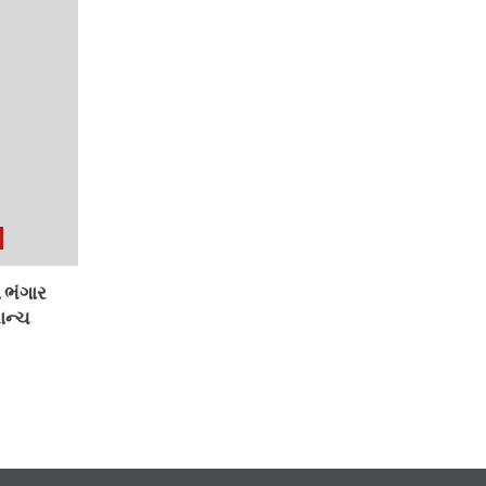
 ભંગાર
ાન્ચ