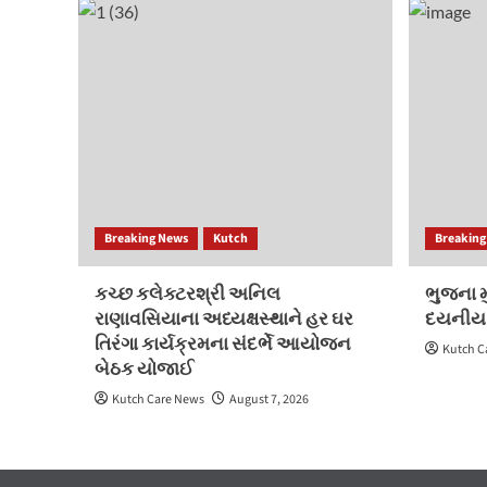
Breaking News
Kutch
Breaking
કચ્છ કલેક્ટરશ્રી અનિલ
ભુજના મુ
રાણાવસિયાના અધ્યક્ષસ્થાને હર ઘર
દયનીય
તિરંગા કાર્યક્રમના સંદર્ભે આયોજન
Kutch C
બેઠક યોજાઈ
Kutch Care News
August 7, 2026