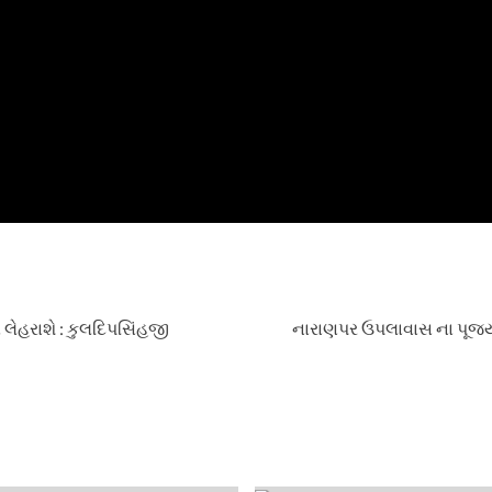
ેહરાશે : કુલદિપસિંહજી
નારાણપર ઉપલાવાસ ના પૂજ્ય મ