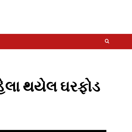
પહેલા થયેલ ઘરફોડ