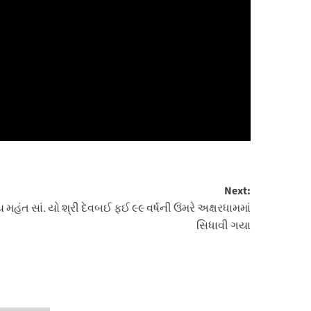
Next:
હંત સાં. યો શ્રી દેવબઈ ફઈ ૯૯ વર્ષની ઉંમરે અક્ષરધામમાં
સિધાવી ગયા