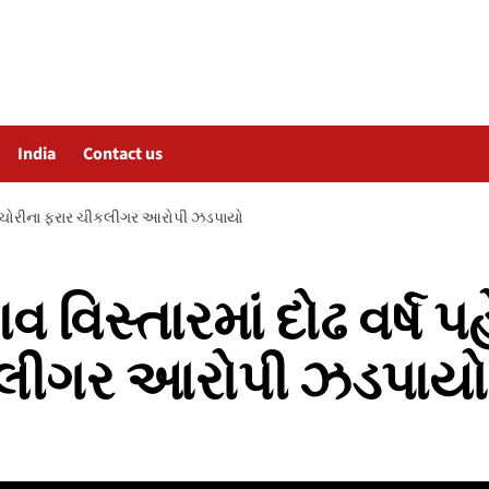
India
Contact us
ોડ ચોરીના ફરાર ચીકલીગર આરોપી ઝડપાયો
વિસ્તારમાં દોઢ વર્ષ 
કલીગર આરોપી ઝડપાયો