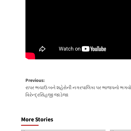
Post
Previous:
રાપર ભચાઉ બને શહેરોની નગરપાલિકા પર ભાજપનો ભગવો લ
navigation
વિરેન્દ્રસિંહજી જાડેજા
More Stories