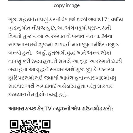
copy image
ભુજ શહેરમાં તાપણું કરતી વેળાએ દાઝી જવાથી 71 વર્ષીય
વૃદ્ધનું મોત નીપજયું છે. આ અંગે વધુમાં પ્રાપ્ત થતી
વિગતો મુજબ આ અકસ્માતનો બનાવ ગત તા. 24ના
સાંજના સમયે ભુજમાં ભગવતી માતાજીના મંદિર નજીક
બન્યો હતો. અહી હતભાગી વૃદ્ધ અને અન્ય લોકો
તાપણું કરી રહ્યા હતા, તે સમયે આ વૃદ્ધ અકસ્માતે દાઝી
ગયા હતા.આ વૃદ્ધને સરવાર અર્થે ભુજ જી.કે. જનરલ
હોસ્પિટલમાં લઈ જવામાં આવેલ હતા ત્યાર બાદમાં વધુ
સારવાર અર્થે અમદાવાદ ખસેડાયા હતા પરંતુ સારવાર
દરમ્યાન તેમનું મોત થયું હતું.
આમારા કચ્છ કેર TV ન્યૂઝની એપ ડાઉનલોડ કરો :-