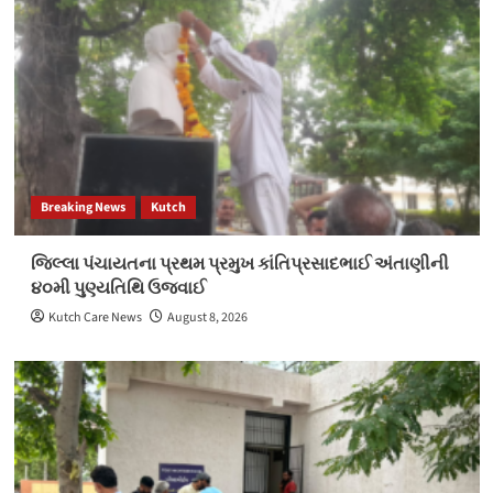
Breaking News
Kutch
જિલ્લા પંચાયતના પ્રથમ પ્રમુખ કાંતિપ્રસાદભાઈ અંતાણીની
૪૦મી પુણ્યતિથિ ઉજવાઈ
Kutch Care News
August 8, 2026