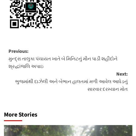
Post
Previous:
મુન્દ્રા તાલુકા પંચાયત ખાતે બે મિનિટનું મૌન પાડી શહીદોને
navigation
શ્રદ્ધાંજલિ અપાઇ
Next:
ભુજમાંથી દાઝેલી અને બેભાન હાલતમાં મળી આવેલ આધેડનું
સારવાર દરમ્યાન મોત
More Stories