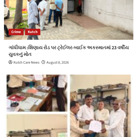
Crime
Kutch
ગાંધીધામ :શિણાય રોડ પર ટ્રેઈલર-બાઈક અકસ્માતમાં 23 વર્ષીય
યુવકનું મોત
Kutch Care News
August 8, 2026