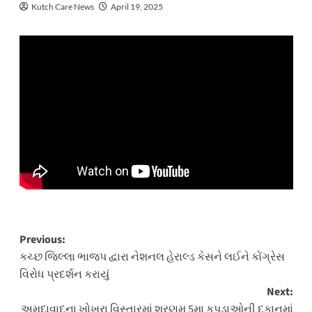
Kutch Care News
April 19, 2025
Post
Previous:
કચ્છ જિલ્લા ભાજપ દ્વારા નેશનલ હેરાલ્ડ કેસને લઈને કોંગ્રેસ
navigation
વિરોધ પ્રદર્શન કરાયું
Next:
અમદાવાદના ખોખરા વિસ્તારમાં શરણમ્ 5મા કપડાઓની દુકાનમાં