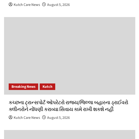
Kutch Care News
August 5, 2026
Breaking News
Kutch
કચ્‍છના ટ્રાન્‍સપોર્ટ ઓપરેટરો રાજ્ય/જિલ્‍લા બહારના ડ્રાઈવરો
ક્લીનરોને નોંધણી કરાવ્‍યા સિવાય કામે રાખી શકશે નહીં
Kutch Care News
August 5, 2026