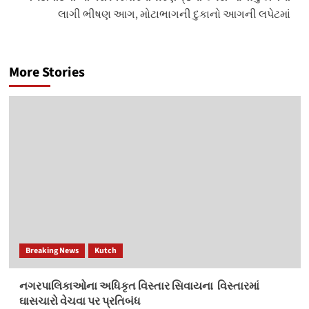
લાગી ભીષણ આગ, મોટાભાગની દુકાનો આગની લપેટમાં
More Stories
Breaking News
Kutch
નગરપાલિકાઓના અધિકૃત વિસ્‍તાર સિવાયના વિસ્‍તારમાં
ઘાસચારો વેચવા પર પ્રતિબંધ