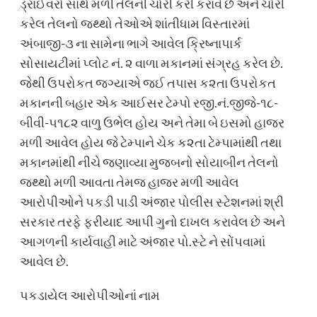
ડ્રાઈવરો સાથે મળી તેલની ચોરી કરી કરાવે છે અને ચોરી
કરેલ તેલનો જથ્થો તેઓએ શાંતીધામ વિસ્તારમાં
અંબાજી-૩ ના સામેના ભાગે આવેલ ક્રિષ્નાપાર્ક
સોસાયટીમાં પ્લોટ નં. ૨ વાળા મકાનમાં સંગ્રહ કરેલ છે.
જેથી ઉપરોકત જગ્યાએ જઈ તપાસ ક૨તા ઉપરોકત
મકાનની બહાર એક આઈસર ટેમ્પો રજી.નં.જીજે-૧૮-
બીવી-૫૧૮૨ વાળુ ઉભેલ હોય અને તેમા બે ઇસમો હાજર
મળી આવેલ હોય જે ટેમ્પાને ચેક ક૨તા ટેમ્પામાંથી તથા
મકાનમાંથી નીચે જણાવ્યા મુજબનો સોયાબીન તેલનો
જથ્થો મળી આવતા તેમજ હાજર મળી આવેલ
આરોપીઓને પકડી પાડી અંજાર પોલીસ સ્ટેશનમાં શ્રી
સરકાર તરફે ફરીયાદ આપી ગુનો દાખલ કરાવેલ છે અને
આગળની કાર્યવાહી માટે અંજાર પો.સ્ટે ને સોંપવામાં
આવેલ છે.
પકડાયેલ આરોપીઓનાં નામ