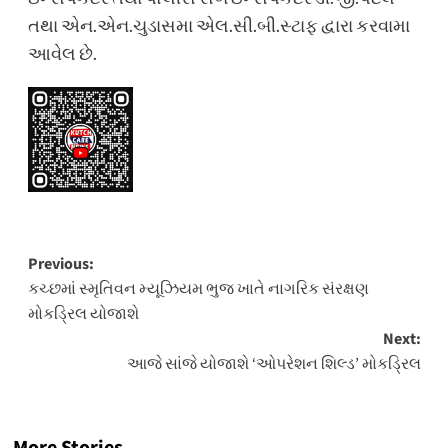
તથા એન.એન.ચુડાસમા એલ.સી.બી.સ્ટાફ દ્વારા કરવામા
આવેલ છે.
Post
Previous:
કચ્છમાં સ્મૃતિવન મ્યૂઝિયમ ભુજ ખાતે નાગરિક સંરક્ષણ
navigation
મોકડ્રિલ યોજાશે
Next:
આજે સાંજે યોજાશે ‘ઓપરેશન શિલ્ડ’ મોકડ્રિલ