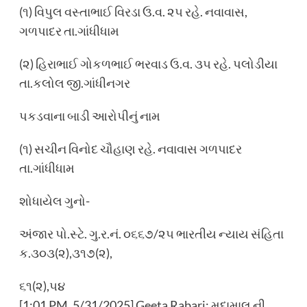
(૧) વિપુલ વસ્તાભાઈ વિરડા ઉ.વ. ૨૫ રહે. નવાવાસ,
ગળપાદર તા.ગાંધીધામ
(૨) હિરાભાઈ ગોકળભાઈ ભરવાડ ઉ.વ. ૩૫ રહે. પલોડીયા
તા.કલોલ જી.ગાંધીનગર
પકડવાના બાડી આરોપીનું નામ
(૧) સચીન વિનોદ ચૌહાણ રહે. નવાવાસ ગળપાદર
તા.ગાંધીધામ
શોધાયેલ ગુનો-
અંજાર પો.સ્ટે. ગુ.ર.નં. ૦૬૬૭/૨૫ ભારતીય ન્યાય સંહિતા
ક.૩૦૩(૨),૩૧૭(૨),
૬૧(૨),૫૪
[1:01 PM, 5/31/2025] Geeta Rabari: મુદામાલ ની