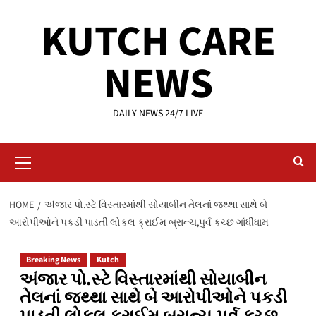
Skip
KUTCH CARE
to
content
NEWS
DAILY NEWS 24/7 LIVE
Primary
Menu
HOME
અંજાર પો.સ્ટે વિસ્તારમાંથી સોયાબીન તેલનાં જથ્થા સાથે બે
આરોપીઓને પકડી પાડતી લોકલ ક્રાઈમ બ્રાન્ચ,પુર્વ કચ્છ ગાંધીધામ
Breaking News
Kutch
અંજાર પો.સ્ટે વિસ્તારમાંથી સોયાબીન
તેલનાં જથ્થા સાથે બે આરોપીઓને પકડી