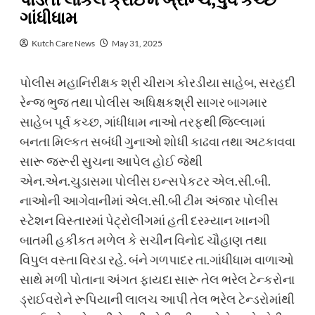
પાડતી લોકલ ક્રાઈમ બ્રાન્ચ,પુર્વ કચ્છ
ગાંધીધામ
Kutch Care News
May 31, 2025
પોલીસ મહાનિરીક્ષક શ્રી ચીરાગ કોરડીયા સાહેબ, સરહદી
રેન્જ ભુજ તથા પોલીસ અધિક્ષકશ્રી સાગર બાગમાર
સાહેબ પૂર્વ કચ્છ, ગાંધીધામ નાઓ તરફથી જિલ્લામાં
બનતા મિલ્કત સબંધી ગુનાઓ શોધી કાઢવા તથા અટકાવવા
સારૂ જરૂરી સુચના આપેલ હોઈ જેથી
એન.એન.ચુડાસમા પોલીસ ઇન્સપેકટર એલ.સી.બી.
નાઓની આગેવાનીમાં એલ.સી.બી ટીમ અંજાર પોલીસ
સ્ટેશન વિસ્તારમાં પેટ્રોલીંગમાં હતી દરમ્યાન ખાનગી
બાતમી હકીકત મળેલ કે સચીન વિનોદ ચૌહાણ તથા
વિપુલ વસ્તા વિરડા રહે. બંને ગળપાદર તા.ગાંધીધામ વાળાઓ
સાથે મળી પોતાના અંગત ફાયદા સારૂ તેલ ભરેલ ટેન્કરોના
ડ્રાઈવરોને રૂપિયાની લાલચ આપી તેલ ભરેલ ટેન્ડરોમાંથી