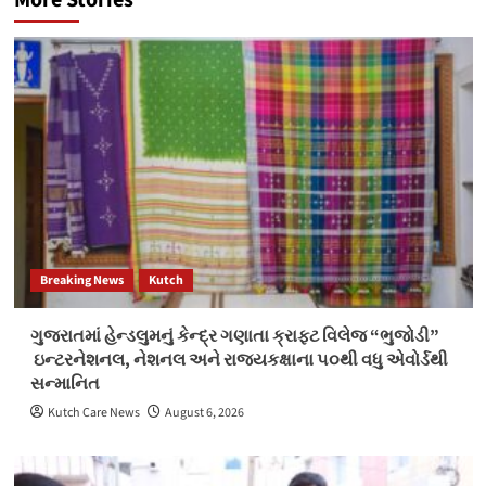
More Stories
Breaking News
Kutch
ગુજરાતમાં હેન્ડલુમનું કેન્દ્ર ગણાતા ક્રાફ્ટ વિલેજ “ભુજોડી”
ઇન્ટરનેશનલ, નેશનલ અને રાજ્યકક્ષાના ૫૦થી વધુ એવોર્ડથી
સન્માનિત
Kutch Care News
August 6, 2026