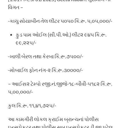
વિગત –
-કાચુ સોયાબીન તેલ લીટર ૫૦૫૦ કિ.રૂ. ૫,૦૫,૦૦૦/-
ફુડ પામ ઓઈલ (સી.પી.ઓ.) લીટ૨ ૯૪૫ કિ.રૂ.
૯૯,૨૨૫/-
-ખાલી બેરલ તથા કેરબા કિ.રૂ.૭૫૦૦/-
-મોબાઈલ ફોન નંગ-૨ કિ.રૂ.૩૦૦૦૦/-
– આઈસ૨ ટેમ્પો રજી.નં.જીજે-૧૮-બીવી-૫૧૮૨ કિ.રૂ.
૫,૦૦,૦૦૦/-
કુલ કિ.રૂ. ૧૧,૪૧,૭૨૫/-
આ કામગીરી લોકલ ક્રાઈમ બ્રાન્ચનાં પોલીસ
ઇન્સપેકટર તથા પોલીસ સબ ઇન્સપેકટર ડી.જી.પટેલ