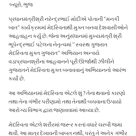
બ્યૂરો, ભુજ
પ્રધાનમંત્રીશ્રી નરેન્દ્રભાઈ મોદીએ પોતાની “મનકી
બાત” કાર્યક્રમમાં મેદસ્વિતાથી મુક્ત બનવા દેશવાસીઓને
આહવાહન કર્યુ છે. જેના અનુંસંધાનમાં મુખ્યમંત્રી શ્રી
ભૂપેન્દ્રભાઈ પટેલના નેતૃત્વમાં ’’ સ્વસ્થ ગુજરાત
મેદસ્વિતા મુક્ત ગુજરાત’’ અભિયાન અન્વયે
વડાપ્રધાનશ્રીના આહવાનને પૂરી ઊર્જાથી ઝીલીને
ગુજરાતને મેદસ્વિતા મુક્ત બનાવવાનું અભિયાનનો આરંભ
કર્યો છે.
આ અભિયાનમાં મેદસ્વિતા એટલે શું ? તેના થવાનો કારણો
તથા તેના ગંભીર પરીણામો તથા તેનાથી બચવાના ઉપાયો
આરોગ્ય વિભાગ દ્વારા જણાવવામાં આવ્યા છે.
મેદસ્વિતા એટલે શરીરમાં જરૂર કરતાં વધારે ચરબી જમા
થવી. આ માત્ર દેખાવની બાબત નથી, પરંતુ તે અનેક ગંભીર