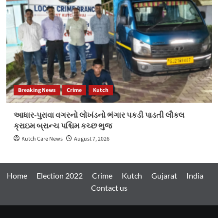
Breaking News
Crime
Kutch
આધાર-પુરાવા વગરનો લોખંડનો ભંગાર પકડી પાડતી લૌકલ
ક્રાઇમ બ્રાન્ચ પશ્ચિમ કચ્છ ભુજ
Kutch Care News
August 7, 2026
Home
Election 2022
Crime
Kutch
Gujarat
India
Contact us