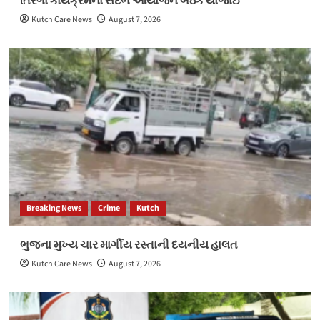
તિરંગા કાર્યક્રમના સંદર્ભે આયોજન બેઠક યોજાઈ
Kutch Care News
August 7, 2026
Breaking News
Crime
Kutch
ભુજના મુખ્ય ચાર માર્ગીય રસ્તાની દયનીય હાલત
Kutch Care News
August 7, 2026