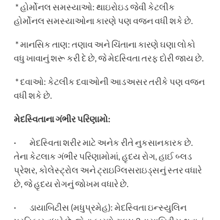
* હોર્મોનલ સમસ્યાઓ: થાઇરોઇડ જેવી કેટલીક
હોર્મોનલ સમસ્યાઓના કારણે પણ વજન વધી શકે છે.
* માનસિક તાણ: તણાવ અને ચિંતાના કારણે ઘણા લોકો
વધુ ખાવાનું શરૂ કરી દે છે, જે મેદસ્વિતા તરફ દોરી જાય છે.
* દવાઓ: કેટલીક દવાઓની આડઅસર તરીકે પણ વજન
વધી શકે છે.
મેદસ્વિતાના ગંભીર પરિણામો:
· મેદસ્વિતા શરીર માટે અનેક રીતે નુકસાનકારક છે.
તેના કેટલાક ગંભીર પરિણામોમાં, હૃદય રોગ, હાઈ બ્લડ
પ્રેશર, કોલેસ્ટ્રોલ અને ટ્રાઇગ્લિસરાઇડ્સનું સ્તર વધારે
છે, જે હૃદય રોગનું જોખમ વધારે છે.
· ડાયાબિટીસ (મધુપ્રમેહ): મેદસ્વિતા ઇન્સ્યુલિન