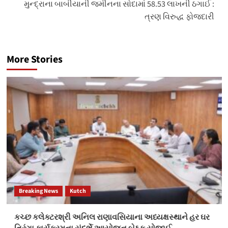
મુન્દ્રાના બાબીયાની જમીનના સોદામાં 58.53 લાખની ઠગાઈ :
ત્રણ વિરુદ્ધ ફોજદારી
More Stories
Breaking News
Kutch
કચ્છ કલેક્ટરશ્રી અનિલ રાણાવસિયાના અધ્યક્ષસ્થાને હર ઘર