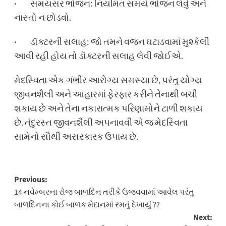
· સમયસર ભોજન: નિયમિત સમયે ભોજન લેવું અને
નાસ્તો ન છોડવો.
· ડૉક્ટરની સલાહ: જો તમને વજન ઘટાડવામાં મુશ્કેલી
આવી રહી હોય તો ડૉક્ટરની સલાહ લેવી જોઈએ.
મેદસ્વિતા એક ગંભીર આરોગ્ય સમસ્યા છે, પરંતુ યોગ્ય
જીવનશૈલી અને આહારમાં ફેરફાર કરીને તેનાથી બચી
શકાય છે અને તેના નકારાત્મક પરિણામોને ટાળી શકાય
છે. તંદુરસ્ત જીવનશૈલી અપનાવવી એ જ મેદસ્વિતા
સામેનો સૌથી અસરકારક ઉપાય છે.
Post
Previous:
14 નવેમ્બરના રોજ બાળદિન તરીકે ઉજવવામાં આવેલ પરંતુ
navigation
બાળદિનના કોઈ બાળક મેદાનમાં રમતું દેખાયું ??
Next: