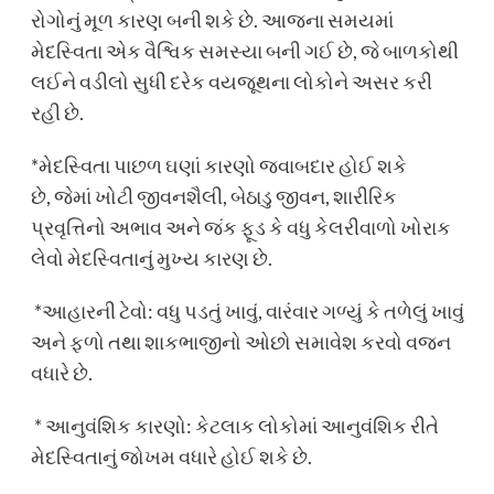
રોગોનું મૂળ કારણ બની શકે છે. આજના સમયમાં
મેદસ્વિતા એક વૈશ્વિક સમસ્યા બની ગઈ છે, જે બાળકોથી
લઈને વડીલો સુધી દરેક વયજૂથના લોકોને અસર કરી
રહી છે.
*મેદસ્વિતા પાછળ ઘણાં કારણો જવાબદાર હોઈ શકે
છે, જેમાં ખોટી જીવનશૈલી, બેઠાડુ જીવન, શારીરિક
પ્રવૃત્તિનો અભાવ અને જંક ફૂડ કે વધુ કેલરીવાળો ખોરાક
લેવો મેદસ્વિતાનું મુખ્ય કારણ છે.
*આહારની ટેવો: વધુ પડતું ખાવું, વારંવાર ગળ્યું કે તળેલું ખાવું
અને ફળો તથા શાકભાજીનો ઓછો સમાવેશ કરવો વજન
વધારે છે.
* આનુવંશિક કારણો: કેટલાક લોકોમાં આનુવંશિક રીતે
મેદસ્વિતાનું જોખમ વધારે હોઈ શકે છે.