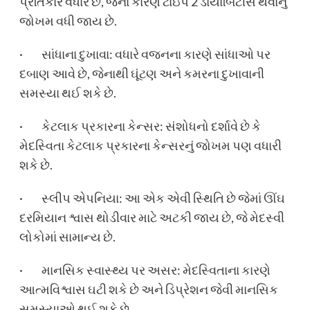
પ્રતિકાર વધારે છે, જેના કારણે ટાઇપ 2 ડાયાબિટીસ થવાનું
જોખમ વધી જાય છે.
· સાંધાના દુખાવા: વધારે વજનના કારણે સાંધાઓ પર
દબાણ આવે છે, જેનાથી ઘૂંટણ અને કમરના દુખાવાની
સમસ્યા થઈ શકે છે.
· કેટલાક પ્રકારના કેન્સર: સંશોધનો દર્શાવે છે કે
મેદસ્વિતા કેટલાક પ્રકારના કેન્સરનું જોખમ પણ વધારી
શકે છે.
· સ્લીપ એપનિયા: આ એક એવી સ્થિતિ છે જેમાં ઊંઘ
દરમિયાન શ્વાસ થોડીવાર માટે અટકી જાય છે, જે મેદસ્વી
લોકોમાં સામાન્ય છે.
· માનસિક સ્વાસ્થ્ય પર અસર: મેદસ્વિતાના કારણે
આત્મવિશ્વાસ ઘટી શકે છે અને ડિપ્રેશન જેવી માનસિક
સમસ્યાઓ થઈ શકે છે.