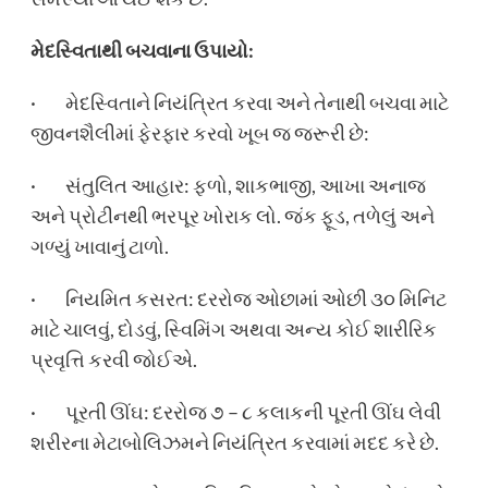
મેદસ્વિતાથી બચવાના ઉપાયો:
· મેદસ્વિતાને નિયંત્રિત કરવા અને તેનાથી બચવા માટે
જીવનશૈલીમાં ફેરફાર કરવો ખૂબ જ જરૂરી છે:
· સંતુલિત આહાર: ફળો, શાકભાજી, આખા અનાજ
અને પ્રોટીનથી ભરપૂર ખોરાક લો. જંક ફૂડ, તળેલું અને
ગળ્યું ખાવાનું ટાળો.
· નિયમિત કસરત: દરરોજ ઓછામાં ઓછી ૩૦ મિનિટ
માટે ચાલવું, દોડવું, સ્વિમિંગ અથવા અન્ય કોઈ શારીરિક
પ્રવૃત્તિ કરવી જોઈએ.
· પૂરતી ઊંઘ: દરરોજ ૭ – ૮ કલાકની પૂરતી ઊંઘ લેવી
શરીરના મેટાબોલિઝમને નિયંત્રિત કરવામાં મદદ કરે છે.