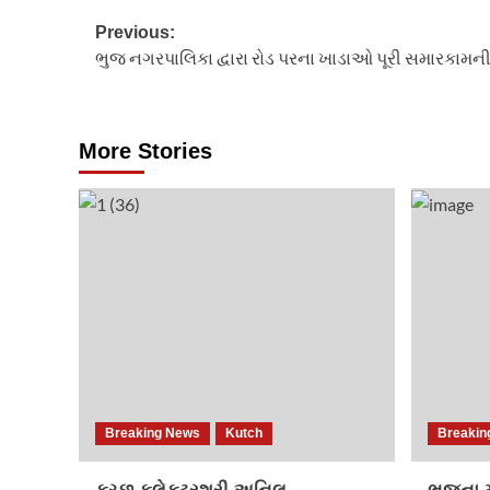
Post
Previous:
ભુજ નગરપાલિકા દ્વારા રોડ પરના ખાડાઓ પૂરી સમારકામન
navigation
More Stories
Breaking News
Kutch
Breakin