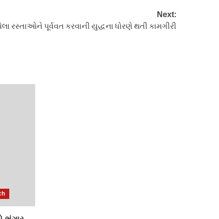
Next:
ેલા રસ્તાઓને પૂર્વવત કરવાની યુદ્ધના ધોરણે થતી કામગીરી
ch