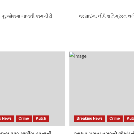
ી પૂરજોશમાં ચાલતી કામગીરી
વરસાદના લીધે ક્ષતિગ્રસ્ત થય
g News
Crime
Kutch
Breaking News
Crime
Kut